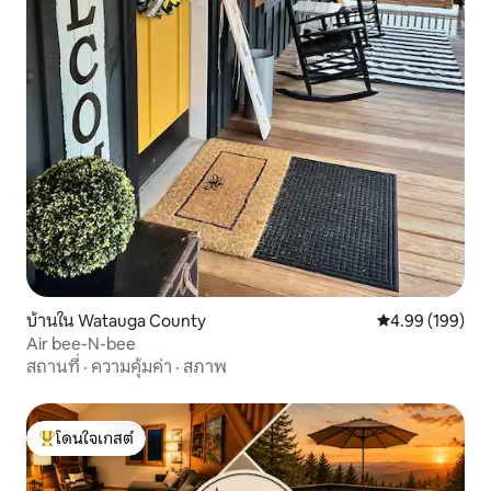
บ้านใน Watauga County
คะแนนเฉลี่ย 4.9
4.99 (199)
Air bee-N-bee
สถานที่
·
ความคุ้มค่า
·
สภาพ
โดนใจเกสต์
โดนใจเกสต์ที่สุด