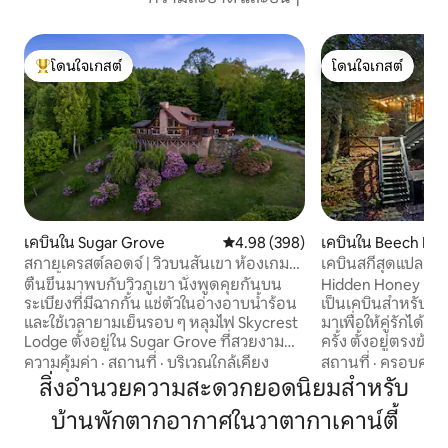
โดนใจเกสต์
โดนใจเกสต์
โดนใจเกสต์ที่สุด
โดนใจเกสต์
เคบินใน Sugar Grove
คะแนนเฉลี่ย 4.98 จาก 5, 398 รีวิว
4.98 (398)
เคบินใน Beech Mo
สกายเครสต์ลอดจ์ | วิวบนสันเขา ห้องเกม
เคบินสกีสุดแปลก | ส
อ่างน้ำร้อน
ธีม BDSM
ตื่นขึ้นมาพบกับวิวภูเขา นั่งพูดคุยกันบน
Hidden Honey Ho
ระเบียงที่มีฉากกั้น แช่ตัวในอ่างอาบน้ำร้อน
เป็นเคบินสำหรับผู้
และใช้เวลายามเย็นรอบ ๆ หลุมไฟ Skycrest
มาเพื่อให้คู่รักได้
Lodge ตั้งอยู่ใน Sugar Grove ที่สวยงาม
ครั้ง ตั้งอยู่ตรงข้า
ห่างจากใจกลางเมืองบูน ร้านค้า ห้อง
รีสอร์ท คุณอยู่ห่าง
ความคุ้มค่า
·
สถานที่
·
บริเวณใกล้เคียง
สถานที่
·
ครอบครัว
อาหาร และสิ่งจำเป็นในชีวิตประจำวันเพียง
เล่นสกี การขี่จักร
สิ่งอำนวยความสะดวกยอดนิยมสำหรับ
ไม่กี่นาที เหมาะสำหรับ: ครอบครัว กลุ่ม
เล่นดิสก์กอล์ฟ โรงเ
บ้านพักตากอากาศในวาตากาเคาน์ตี้
เพื่อน การพักผ่อนบนภูเขา พักได้: 8 คน
อาหาร และร้านค้าท
ห้องนอน: 3 เตียง: คิงไซส์ 1 เตียง ควีนไซส์ 1
น้ำร้อนส่วนตัวขอ