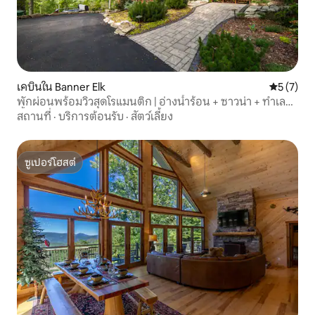
เคบินใน Banner Elk
คะแนนเฉลี่
5 (7)
พักผ่อนพร้อมวิวสุดโรแมนติก | อ่างน้ำร้อน + ซาวน่า + ทำเลที่
ตั้ง
สถานที่
·
บริการต้อนรับ
·
สัตว์เลี้ยง
ซูเปอร์โฮสต์
ซูเปอร์โฮสต์