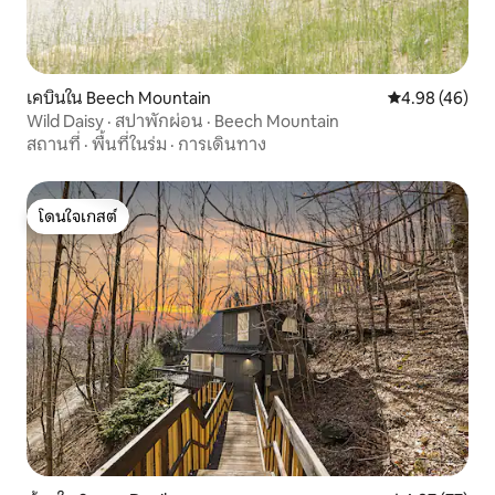
เคบินใน Beech Mountain
คะแนนเฉลี่ย 4.
4.98 (46)
Wild Daisy · สปาพักผ่อน · Beech Mountain
สถานที่
·
พื้นที่ในร่ม
·
การเดินทาง
โดนใจเกสต์
โดนใจเกสต์