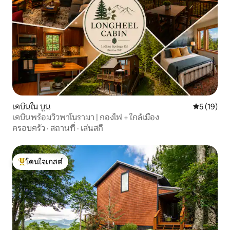
เคบินใน บูน
คะแนนเฉลี่ย
5 (19)
เคบินพร้อมวิวพาโนรามา | กองไฟ + ใกล้เมือง
ครอบครัว
·
สถานที่
·
เล่นสกี
โดนใจเกสต์
โดนใจเกสต์ที่สุด