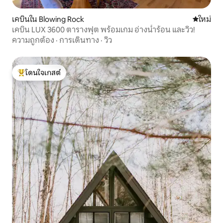
เคบินใน Blowing Rock
ที่พักใหม่
ใหม่
เคบิน LUX 3600 ตารางฟุต พร้อมเกม อ่างน้ำร้อน และวิว!
ความถูกต้อง
·
การเดินทาง
·
วิว
โดนใจเกสต์
โดนใจเกสต์ที่สุด