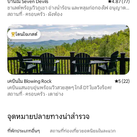
บ้านใน Seven Devils
คะแนนเฉลี่ย 4.
4.87 (77)
ชาเลต์พร้อมวิวภูเขา อ่างน้ำร้อน และหลุมก่อกองไฟ อนุญาต
ให้นำสัตว์เลี้ยงเข้าพักได้
สถานที่
·
ครอบครัว
·
ผังห้อง
โดนใจเกสต์
โดนใจเกสต์ที่สุด
เคบินใน Blowing Rock
คะแนนเฉลี่ย
5 (22)
เคบินแสนอบอุ่นพร้อมวิวสวยสุดๆ ใกล้ DT โบลวิงร็อค!
สถานที่
·
ครอบครัว
·
เตาย่าง
จุดหมายปลายทางน่าสำรวจ
ที่พักประเภทอื่นๆ
สถานที่ท่องเที่ยวยอดนิยมในละแวก