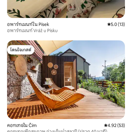
อพาร์ทเมนท์ใน Písek
คะแนนเฉลี่ย 5
5.0 (13)
อพาร์ทเมนท์ Vráž u Písku
โดนใจเกสต์
โดนใจเกสต์
คอทเทจใน Čím
คะแนนเฉลี่ย 4.
4.92 (53)
คอทเทจเพื่อสุขภาพ อ่างเก็บน้ำสลาปี (ปราก 40 นาที)