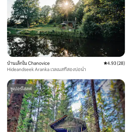
บ้านเล็กใน Chanovice
คะแนนเฉลี่ย 4.
4.93 (28)
Hideandseek Aranka เวลเนสที่สองบ่อน้ำ
ซูเปอร์โฮสต์
ซูเปอร์โฮสต์