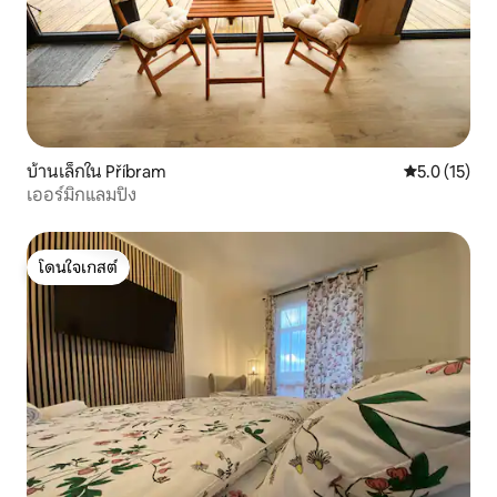
บ้านเล็กใน Příbram
คะแนนเฉลี่ย 5
5.0 (15)
เออร์มิกแลมปิง
โดนใจเกสต์
โดนใจเกสต์