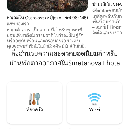
บ้านเล็กใน Vševily
GlamBee แบบโพสท
เพลิดเพลินกับการเ
ชาเลต์ใน Ostrolovský Újezd
คะแนนเฉลี่ย 4.96 จาก 5, 145 รีวิว
4.96 (145)
พื้นที่ภูมิทัศน์ที่ไ
แชทของเรา
– สถานที่ที่เหมาะ
ชาเลต์ของเราเป็นสถานที่สำหรับทุกคนที่
จิตใจและร่างกายของค
ชอบเติมพลังในธรรมชาติ ไม่ว่าจะเป็นคู่รัก
สำหรับกิจกรรมกีฬ
หรืออยู่กับเพื่อนและครอบครัวอย่างสงบ
ลาทิส หรือการทำสมา
คุณจะพบที่พักนี้ในป่าโอ๊ค-ไพน์ใกล้กับโบโร
สบายๆ ท่ามกลางธร
วานีในเซาท์โบฮีเมีย ท่ามกลางธรรมชาติที่
สิ่งอำนวยความสะดวกยอดนิยมสำหรับ
ออกแบบให้เรียบง่าย
สวยงามไม่ไกลจากเทือกเขาโนโวกราดสเก
กลมกลืนกับธรรมชา
บ้านพักตากอากาศในSmetanova Lhota
แม้ว่าอาจดูไม่เหมือนในตอนแรก แต่ก็มี
ความสะดวกสำหรับก
เพื่อนบ้านอยู่ใกล้ ๆ แต่ไม่สามารถมองเห็น
และไม่มีสิ่งรบกวน ชนบทโดยรอบเป็นทุ่งนา
พวกเขาได้จากคอทเทจ เพลิดเพลินกับการ
และป่าที่มองเห็นไ
นั่งอ่านหนังสือและดื่มชาสักถ้วยริมเตาผิงที่
กาย ผ่อนคลาย และ
กำลังมีเสียงดังกรอบแกรบ หรือรับประทาน
อาหารเช้าบนดาดฟ้า ไม่มี Wi-Fi ในเคบิน ดัง
นั้นจงเพลิดเพลินกับเวลาร่วมกันอย่าง
แท้จริง
ห้องครัว
Wi-Fi