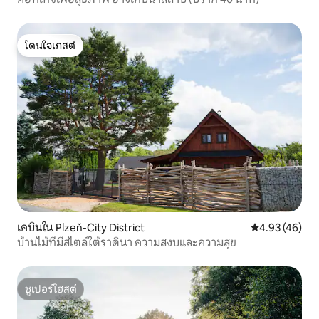
โดนใจเกสต์
โดนใจเกสต์
เคบินใน Plzeň-City District
คะแนนเฉลี่ย 4.
4.93 (46)
บ้านไม้ที่มีสไตล์ใต้ราดินา ความสงบและความสุข
ซูเปอร์โฮสต์
ซูเปอร์โฮสต์