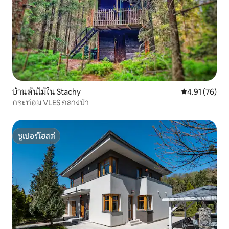
บ้านต้นไม้ใน Stachy
คะแนนเฉลี่ย 4.
4.91 (76)
กระท่อม VLES กลางป่า
ซูเปอร์โฮสต์
ซูเปอร์โฮสต์