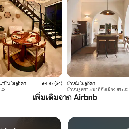
62 รีวิว
ท์ใน ไซลูอิตา
คะแนนเฉลี่ย 4.97 จาก 5, 34 รีวิว
4.97 (34)
บ้านใน ไซลูอิตา
403
บ้านหรูหรา 5 นาทีถึงเมือง สระแช่น
เพิ่มเติมจาก Airbnb