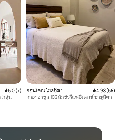
คะแนนเฉลี่ย 5.0 จาก 5, 7 รีวิว
5.0 (7)
คอนโดใน ไซลูอิตา
คะแนนเฉลี่ย 4.93 จาก 5,
4.93 (56)
้ำอุ่น
คาซาอาซูล 103 ลักซัวรีเรสซิเดนซ์ ซายูลิตา