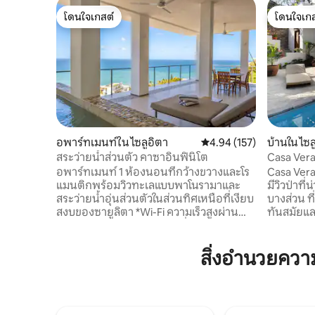
โดนใจเกสต์
โดนใจเกส
โดนใจเกสต์
โดนใจเกส
อพาร์ทเมนท์ใน ไซลูอิตา
คะแนนเฉลี่ย 4.94 จาก 5, 1
4.94 (157)
บ้านใน ไซล
สระว่ายน้ำส่วนตัว คาซาอินฟินิโต
Casa Vera
เหนือ
อพาร์ทเมนท์ 1 ห้องนอนที่กว้างขวางและโร
Casa Veran
แมนติกพร้อมวิวทะเลแบบพาโนรามาและ
มีวิวป่าที
สระว่ายน้ำอุ่นส่วนตัวในส่วนทิศเหนือที่เงียบ
บางส่วน ท
สงบของซายูลิตา *Wi-Fi ความเร็วสูงผ่าน
ทันสมัยแ
Sayulitawifi * สมาร์ททีวี *เครื่องปรับอากาศ
ต่างหาก 2
และพัดลมเพดาน *ห้องครัวพร้อมเตา เตา
แบบเตียงค
อบ ไมโครเวฟ เครื่องปั่น เครื่องชงกาแฟ และ
ว่ายน้ำอุ่
สิ่งอำนวยคว
อุปกรณ์ทั้งหมด *วิวพาโนรามาของอ่าว
เปิดสู่ลา
ทั้งหมดที่น่าตื่นตาตื่นใจ *เตียงคิงไซส์
ล้อมรอบด้ว
ที่นอนบุนวม * ที่จอดรถ 1 คัน *อ่างแช่น้ำใน
ใจ บ้านพัก
บ้านและสระว่ายน้ำอุ่นส่วนตัวด้านนอก
จะหาในซายูล