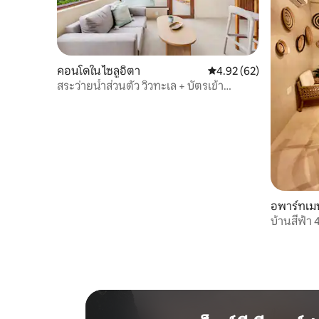
คอนโดใน ไซลูอิตา
คะแนนเฉลี่ย 4.92 จาก 5, 
4.92 (62)
สระว่ายน้ำส่วนตัว วิวทะเล + บัตรเข้า
ชายหาดรายวันรวมอยู่ในค่าใช้จ่าย
อพาร์ทเมน
บ้านสีฟ้า 