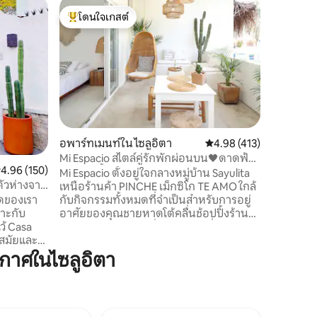
บ้านใน ไซ
โดนใจเกสต์
โดนใจ
Casita Ro
โดนใจเกสต์ที่สุด
โดนใจเกส
บริการแล้
ความโรแมนติกใน
นิตี้ที่ส
นำแสงใหม่! ส.ค. 202
ทางเข้าและปลอดภั
ซาที่สวย
ห้องน้ำท
ท้องถิ่นชื
เนินเขา Ca
อพาร์ทเมนท์ใน ไซลูอิตา
คะแนนเฉลี่ย 4.98 จาก 5, 
4.98 (413)
ทุกห้อง เ
Mi Espacio สไตล์คู่รักพักผ่อนบน🖤ดาดฟ้า/
นอนควีนไซ
ะแนนเฉลี่ย 4.96 จาก 5, 150 รีวิว
4.96 (150)
สระว่ายน้ำ
Mi Espacio ตั้งอยู่ใจกลางหมู่บ้าน Sayulita
ทางกับคุ
ัวห่างจาก
เหนือร้านค้า PINCHE เม็กซิโก TE AMO ใกล้
กับกิจกรรมทั้งหมดที่จำเป็นสำหรับการอยู่
มดของเรา
อาศัยของคุณชายหาดโต้คลื่นช้อปปิ้งร้าน
มาะกับ
อาหารบาร์ชีวิตยามค่ำคืนคุณจะชื่นชม Mi
Espacio สำหรับบรรยากาศของระเบียงความ
สะดวกสบายที่อบอุ่นของ Mi Espacio และ
งตึกเดียว
าศในไซลูอิตา
บริการขนาดเล็กอินเทอร์เน็ตความเร็วสูงใย
พักผ่อน
แก้วนำแสงและดาดฟ้าที่สะดวกสบาย
านและสระ
เพลิดเพลินกับวิว 360 องศาของ Sayulita วิว
่ยอดเยี่ยม
ทะเลและผ่อนคลายในสระว่ายน้ำน้ำเกลือ
่งสว่างไสว