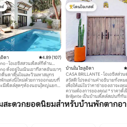
ต์
โดนใจเกสต์
ต์
โดนใจเกสต์ที่สุด
57 รีวิว
ูอิตา
คะแนนเฉลี่ย 4.89 จาก 5, 107 รีวิว
4.89 (107)
no - โอเอซิสสวนสไตล์ที่ด้าน
บ้านใน ไซลูอิตา
ค
o ตั้งอยู่ในเนินเขาที่ลาดชันเบาๆ
CASA BRILLANTE - โอเอซิสส่วนต
่น่าตื่นตาตื่นใจและวิวมหาสมุทร
พลาซ่า 1 ช่วงตึก
ี่พักแห่งนี้ใหม่ด้วยการออกแบบที่
สวัสดี! โปรดอ่านคำอธิบายทั้งห
ละมีสไตล์สุดๆห้องนอนใหญ่แยก
เพื่อให้แน่ใจว่าคาซ่าของเราจะเห
 ห้องแต่ละห้องมีห้องน้ำเต็มรูป
ความต้องการของคุณ! * ราคาตั้งไว้ Casa
ิงไซส์และเครื่องปรับอากาศ สระ
Brillante เป็นบ้านสไตล์สเปนที่ทันสมัยและเก๋
นห้องนั่งเล่นแบบเปิดโล่ง ห้องครัว
ไก๋ตั้งอยู่ห่างจากพลาซ่าเพียงช่ว
ามสะดวกยอดนิยมสำหรับบ้านพักตากอาก
นบ้านที่สวยงามพร้อมสระน้ำเกลือ
ดาดฟ้าวิวทะเลเหมาะสำหรับการ
ยต้นไม้พื้นเมืองที่น่าตื่นตาตื่น
และอาบแดดในขณะที่สวนหลังบ้
นี้เงียบสงบและเป็นส่วนตัว ยากที่
ว่ายน้ำทำให้เป็นสถานที่พักผ่อนที
ิตาที่วุ่นวายในช่วงนี้ในช่วงนี้!...
ที่พักแห่งนี้เต็มไปด้วยพื้นที่เปิดโล