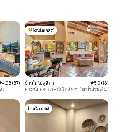
โดนใจเกสต์
โดนใจเกสต์ที่สุด
คะแนนเฉลี่ย 4.98 จาก 5, 87 รีวิว
4.98 (87)
บ้านใน ไซลูอิตา
คะแนนเฉลี่ย 5.0 จาก 5,
5.0 (18)
ือง
คาซาโทสคานา – มีสไตล์ สระว่ายน้ำส่วนตัว
และเดินไปชายหาดได้
โดนใจเกสต์
โดนใจเกสต์