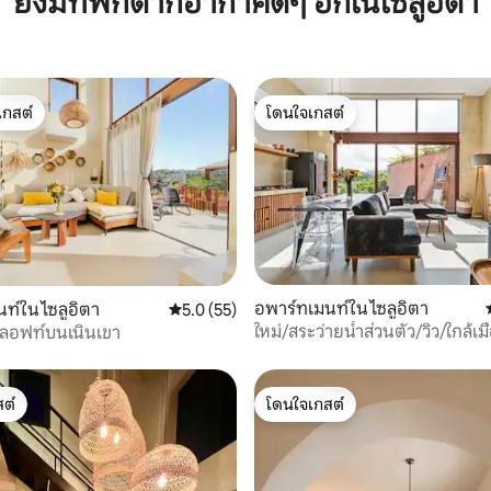
ยังมีที่พักตากอากาศดีๆ อีกในไซลูอิตา
เกสต์
โดนใจเกสต์
์ที่สุด
โดนใจเกสต์
65 รีวิว
อพาร์ทเมนท์ใน ไซลูอิตา
ท์ใน ไซลูอิตา
คะแนนเฉลี่ย 5.0 จาก 5, 55 รีวิว
5.0 (55)
ใหม่/สระว่ายน้ำส่วนตัว/วิว/ใกล้เม
ล์ลอฟท์บนเนินเขา
ต์
โดนใจเกสต์
ต์
โดนใจเกสต์