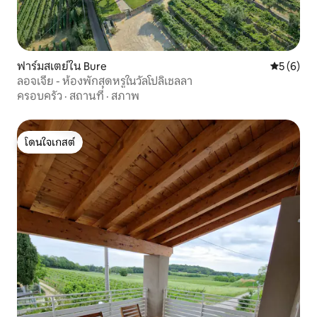
ฟาร์มสเตย์ใน Bure
คะแนนเฉลี่
5 (6)
ลอจเจีย - ห้องพักสุดหรูในวัลโปลิเชลลา
ครอบครัว
·
สถานที่
·
สภาพ
โดนใจเกสต์
โดนใจเกสต์