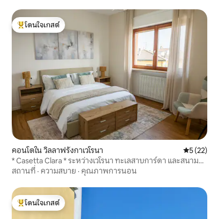
โดนใจเกสต์
โดนใจเกสต์ที่สุด
คอนโดใน วิลลาฟรังกาเวโรนา
คะแนนเฉลี่ย
5 (22)
* Casetta Clara * ระหว่างเวโรนา ทะเลสาบการ์ดา และสนาม
บิน
สถานที่
·
ความสบาย
·
คุณภาพการนอน
โดนใจเกสต์
โดนใจเกสต์ที่สุด