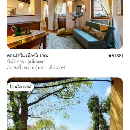
คอนโดใน เมืองโบราณ
คะแนนเฉลี่ย
5 (88)
ที่พักคารา จูเลียตตา
สถานที่
·
ความคุ้มค่า
·
เช็คเอาท์
โดนใจเกสต์
โดนใจเกสต์