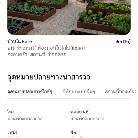
บ้านใน Bure
คะแนนเฉลี่ย
5 (16)
อพาร์ทเมนท์ 1 ห้องนอนในวัลโปลิเชลลา
ครอบครัว
·
สถานที่
·
ที่จอดรถ
จุดหมายปลายทางน่าสำรวจ
จุดหมายปลายทางใกล้ๆ
ที่พักประเภทอื่นๆ
สถานที่ท่องเที่
โรม
ฟลอเรนซ์
บ้านพักตากอากาศ
บ้านพักตากอากาศ
เวนิส
นีซ