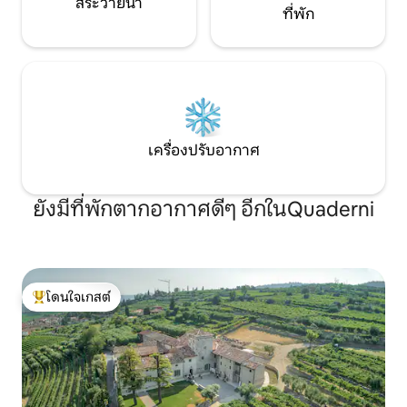
สระว่ายน้ำ
ที่พัก
เครื่องปรับอากาศ
ยังมีที่พักตากอากาศดีๆ อีกในQuaderni
โดนใจเกสต์
โดนใจเกสต์ที่สุด