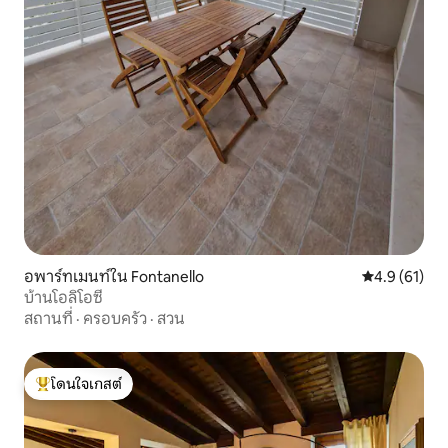
อพาร์ทเมนท์ใน Fontanello
คะแนนเฉลี่ย 4
4.9 (61)
บ้านโอลิโอซี
สถานที่
·
ครอบครัว
·
สวน
โดนใจเกสต์
โดนใจเกสต์ที่สุด