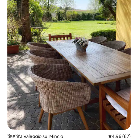
วิลล่าใน Valeggio sul Mincio
คะแนนเฉลี่ย 4.
4.96 (67)