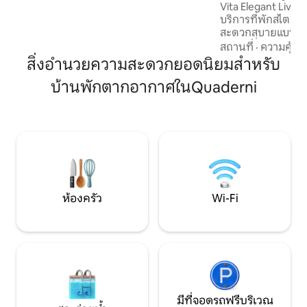
Vita Elegant Living
พักผ่อนสุดโรแมนติก การเดินทางเพื่อธุรกิจ
บริการที่พักสไตล์อ
หรือการสำรวจละแวกนี้ในวันหยุดสุด
สะดวกสบายแบบโมเดิ
สัปดาห์ ที่พักขนาดเล็กที่สามารถกระตุ้น
เข้าพักที่ให้ความ
อารมณ์ที่ยิ่งใหญ่ได้
สถานที่
·
ความคุ้มค่
ทำเลที่ตั้งดีเยี่ยม • การพักผ่อนระดับ
สิ่งอำนวยความสะดวกยอดนิยมสำหรับ
พรีเมียม: 2 ห้องน
บ้านพักตากอากาศในQuaderni
เมมโมรี่โฟมความหนา
ส่วนตัว) • ความเป็น
และห้องครัวที่มีอุ
ถึง: อยู่นอกพื้นที่
ฟรีห่างออกไป 50 ม. ค่าธรรมเนียม (ร
เงินสดเมื่อออกเดิ
สะอาด: €55 • ภาษีเ
คืน สำหรับ 4 คืนแร
ห้องครัว
Wi-Fi
มีที่จอดรถฟรีบริเวณ