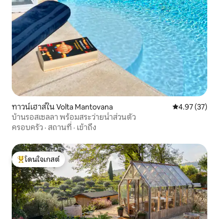
ทาวน์เฮาส์ใน Volta Mantovana
คะแนนเฉลี่ย 4.
4.97 (37)
บ้านรอสเซลลา พร้อมสระว่ายน้ำส่วนตัว
ครอบครัว
·
สถานที่
·
เข้าถึง
โดนใจเกสต์
โดนใจเกสต์ที่สุด