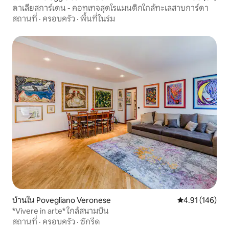
ดาเลียสการ์เดน - คอทเทจสุดโรแมนติกใกล้ทะเลสาบการ์ดา
สถานที่
·
ครอบครัว
·
พื้นที่ในร่ม
บ้านใน Povegliano Veronese
คะแนนเฉลี่ย 4.9
4.91 (146)
*Vivere in arte* ใกล้สนามบิน
สถานที่
·
ครอบครัว
·
ซักรีด