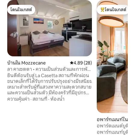
โดนใจเกสต์
โดนใจเกสต์
โดนใจเกสต์
โดนใจเกสต์ที่สุด
บ้านใน Mozzecane
คะแนนเฉลี่ย 4.89 จาก 5, 28 รีวิว
4.89 (28)
ลา คาเซตตา • ความเป็นส่วนตัวและการพัก
ผ่อนระหว่างเวโรนาและมันโตวา
ยินดีต้อนรับสู่ La Casetta สถานที่พักผ่อน
ขนาดเล็กที่ได้รับการปรับปรุงอย่างมีรสนิยม
เหมาะสำหรับผู้ที่แสวงหาความสะดวกสบาย
และความเป็นส่วนตัว มีห้องครัวที่มีอุปกรณ์
ครบครัน เตียงโซฟาที่สะดวกสบาย และ
ความคุ้มค่า
·
สถานที่
·
ห้องน้ำ
ห้องน้ำที่ทันสมัยพร้อมฝักบัวอาบน้ำขนาด
ใหญ่ ออกแบบมาเพื่อการเข้าพักที่ใช้งานได้
จริงและได้รับการพิจารณาอย่างรอบคอบ
อพาร์ทเมนท์ใน เวโร
ทำเลที่ตั้งยอดเยี่ยม: ห่างจากเวโรนาและมัน
อพาร์ตเมนต์บูติก •
ตัวาเพียงไม่กี่นาที สะดวกสำหรับการเดิน
ตรา
อพาร์ทเมนท์บูติกลาดอล
ทางไปทะเลสาบการ์ดา เหมาะสำหรับการ