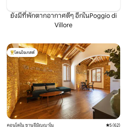
ยังมีที่พักตากอากาศดีๆ อีกในPoggio di
Villore
โดนใจเกสต์
โดนใจเกสต์ที่สุด
คอนโดใน ซานจีมิญญาโน
คะแนนเฉลี่ย
5 (62)