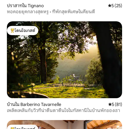
ปราสาทใน Tignano
คะแนนเฉลี่ย
5 (25)
หอคอยยุคกลางสุดหรู • ที่พักสุดพิเศษในคียนตี
โดนใจเกสต์
โดนใจเกสต์ที่สุด
บ้านใน Barberino Tavarnelle
คะแนนเฉลี่ย
5 (81)
เพลิดเพลินกับวิวที่น่าตื่นตาตื่นใจในทัสคานีในบ้านพักของเรา