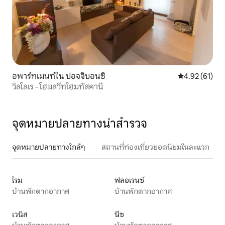
อพาร์ทเมนท์ใน ปอจจิบอนซิ
คะแนนเฉลี่ย 4.
4.92 (61)
วิลโลเร - โฮมสวีทโฮมทัสคานี
จุดหมายปลายทางน่าสำรวจ
จุดหมายปลายทางใกล้ๆ
สถานที่ท่องเที่ยวยอดนิยมในละแวก
โรม
ฟลอเรนซ์
บ้านพักตากอากาศ
บ้านพักตากอากาศ
เวนิส
นีซ