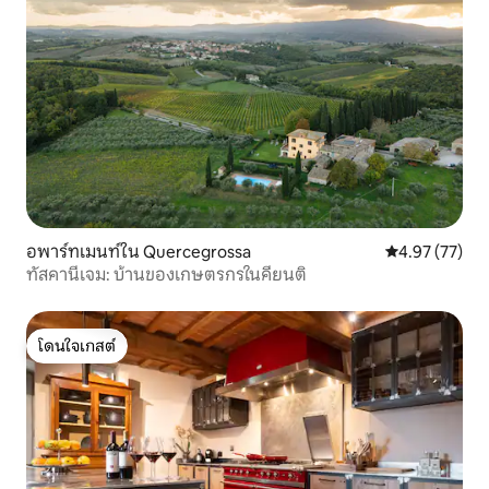
อพาร์ทเมนท์ใน Quercegrossa
คะแนนเฉลี่ย 4.
4.97 (77)
ทัสคานีเจม: บ้านของเกษตรกรในคียนติ
โดนใจเกสต์
โดนใจเกสต์