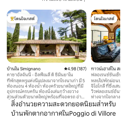
โดนใจเกสต์
โดนใจเกสต์
โดนใจเกสต์ที่สุด
โดนใจเกสต์
บ้านใน Simignano
คะแนนเฉลี่ย 4.98 จาก 5, 187 รีวิว
4.98 (187)
ทาวน์เฮาส์ใน สแกน
คาซาอัลจันนี - อิลฟีเนลี ดิ ซิมินยาโน
ฟลอเรนซ์ซันเซ็ทฮิลล
ที่พักสุดหรูแห่งนี้แปลงมาจากโรงนาเก่า มี 5
หลบไปพักผ่อนบนเน
ห้องนอน 4 ห้องน้ำ ห้องครัวขนาดใหญ่ที่มี
จิโอโกลี ที่ซึ่งเสน
อุปกรณ์ครบครัน ห้องนั่งเล่นกว้างขวาง
วิวฟลอเรนซ์อันน่าทึ่
สวนส่วนตัวขนาดใหญ่พร้อมที่จอดรถ อ่าง
ห่างจากใจกลางเมื
น้ำร้อน ลานบ้านพร้อมโซฟา เตาบาร์บีคิว
15 นาที เป็นฐานที
สิ่งอำนวยความสะดวกยอดนิยมสำหรับ
กองไฟ และห้องครัวกลางแจ้ง เหมาะสำหรับ
รสำรวจทัสคานี พร
บ้านพักตากอากาศในPoggio di Villore
ผู้ที่กำลังมองหาประสบการณ์ที่ไม่เหมือน
เช้าอันเงียบสงบ พร
ใคร โดยผสมผสานเสน่ห์แบบชนบทเข้ากับ
จดจำ และความงาม
ความสะดวกสบายที่ทันสมัย เหมาะสำหรับ
ที่พักแห่งนี้รายล้