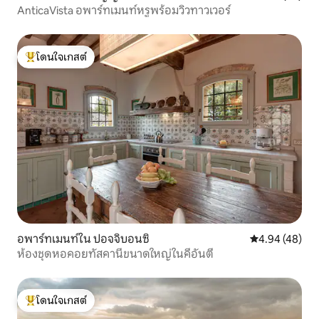
AnticaVista อพาร์ทเมนท์หรูพร้อมวิวทาวเวอร์
โดนใจเกสต์
โดนใจเกสต์ที่สุด
อพาร์ทเมนท์ใน ปอจจิบอนซิ
คะแนนเฉลี่ย 4.
4.94 (48)
ห้องชุดหอคอยทัสคานีขนาดใหญ่ในคีอันตี
โดนใจเกสต์
โดนใจเกสต์ที่สุด