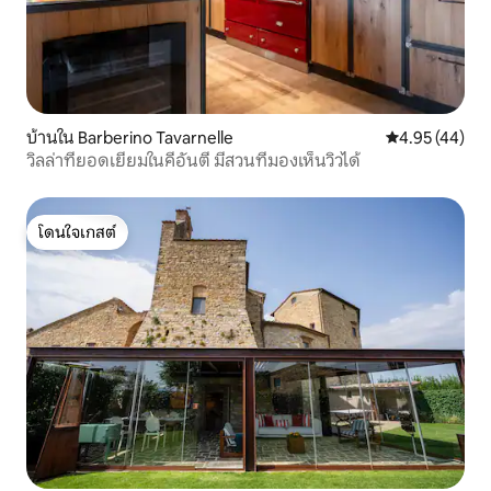
บ้านใน Barberino Tavarnelle
คะแนนเฉลี่ย 4.
4.95 (44)
วิลล่าที่ยอดเยี่ยมในคีอันตี มีสวนที่มองเห็นวิวได้
โดนใจเกสต์
โดนใจเกสต์