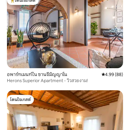
โดนใจเกสต์
โดนใจเกสต์ที่สุด
อพาร์ทเมนท์ใน ซานจีมิญญาโน
คะแนนเฉลี่ย 4.9
4.99 (88)
Herons Superior Apartment - วิวสวยงาม!
โดนใจเกสต์
โดนใจเกสต์