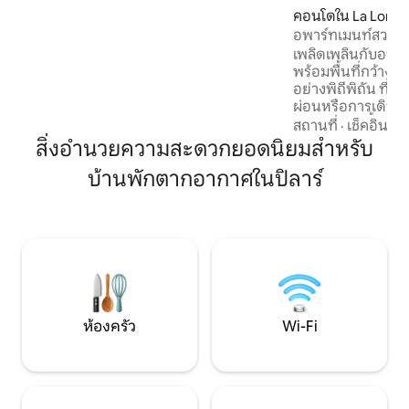
ปรับอากาศ และระบบทำความร้อนใต้พื้นที่
คอนโดใน La Lonja
ให้ความอบอุ่น เตียงคิงไซส์ ห้องครัวพร้อม
อพาร์ทเมนท์สวยงาม
อุปกรณ์ครบครันมีเครื่องใช้ไฟฟ้าคุณภาพ
เพลิดเพลินกับอพา
สูง เหมาะสำหรับการพักผ่อน ห่างจาก
พร้อมพื้นที่กว้างข
บัวโนสไอเรสเพียง 40' ใช้สนามกอล์ฟ สนาม
อย่างพิถีพิถัน ที่พ
เทนนิส และสนามฟุตบอลได้ฟรี ::โปรดทราบ
ผ่อนหรือการเดินทางเ
ว่าไม่อนุญาตให้จัดกิจกรรม นำสัตว์เลี้ยงเข้า
ความเร็วสูง พื้นที
สถานที่
·
เช็คอิน
·
เข
มา และมีผู้เข้าพักเสริม
กำลังกายที่มีอุปกร
สิ่งอำนวยความสะดวกยอดนิยมสำหรับ
บนระเบียง และพื้นท
บ้านพักตากอากาศในปิลาร์
โนรามา ตั้งอยู่ในย่
ปลอดภัย เข้าถึงร้า
และการขนส่งได้ง่าย 
ความสำคัญกับควา
และพื้นที่ส่วนกลาง
ห้องครัว
Wi-Fi