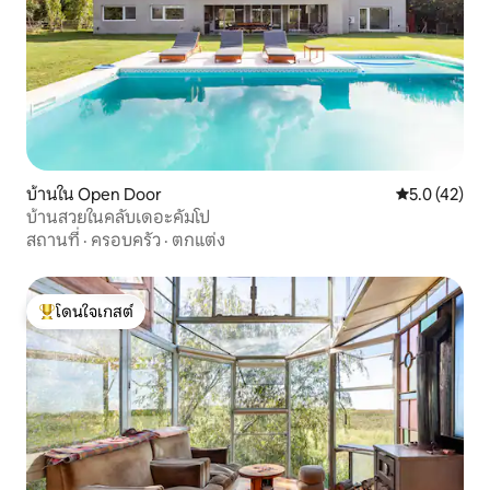
บ้านใน Open Door
คะแนนเฉลี่ย 5
5.0 (42)
บ้านสวยในคลับเดอะคัมโป
สถานที่
·
ครอบครัว
·
ตกแต่ง
โดนใจเกสต์
โดนใจเกสต์ที่สุด