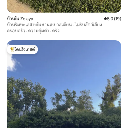
บ้านใน Zelaya
คะแนนเฉลี่ย 5
5.0 (19)
บ้านริมทะเลสาบในซานเซบาสเตียน - ไม่รับสัตว์เลี้ยง
ครอบครัว
·
ความคุ้มค่า
·
ครัว
โดนใจเกสต์
โดนใจเกสต์ที่สุด