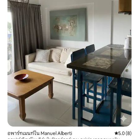
อพาร์ทเมนท์ใน Manuel Alberti
คะแนนเฉลี่ย 
5.0 (8)