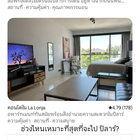
ลอฟท์สไตล์โมเดิร์นในปิลาร์การ์เดน อยู่ห่างจากถนนพัน
อเมริกันไม่กี่เมตร
สถานที่
·
ความคุ้มค่า
·
คุณภาพการนอน
คอนโดใน La Lonja
คะแนนเฉลี่ย 4.7
4.79 (178)
อพาร์ทเมนท์ทันสมัยพร้อมสิ่งอำนวยความสะดวกในปีลาร์
ความคุ้มค่า
·
สถานที่
·
ความสบาย
ช่วงไหนเหมาะที่สุดที่จะไป ปิลาร์?