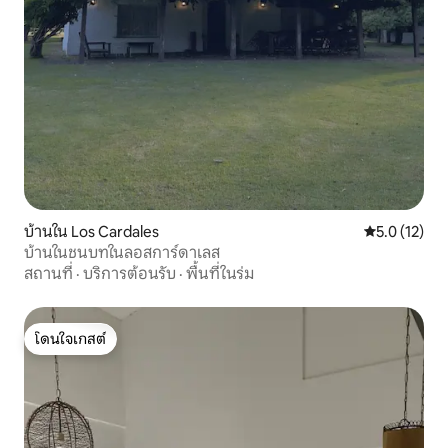
บ้านใน Los Cardales
คะแนนเฉลี่ย 5
5.0 (12)
บ้านในชนบทในลอสการ์ดาเลส
สถานที่
·
บริการต้อนรับ
·
พื้นที่ในร่ม
โดนใจเกสต์
โดนใจเกสต์