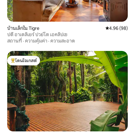
บ้านเล็กใน Tigre
คะแนนเฉลี่ย 4.9
4.96 (98)
ปตี อาเตลิเยร์ ปวย์โต เอคลิปเซ
สถานที่
·
ความคุ้มค่า
·
ความสะอาด
โดนใจเกสต์
โดนใจเกสต์ที่สุด