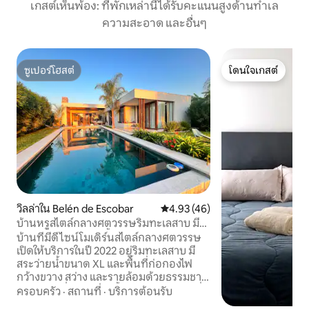
เกสต์เห็นพ้อง: ที่พักเหล่านี้ได้รับคะแนนสูงด้านทำเล
ความสะอาด และอื่นๆ
ซูเปอร์โฮสต์
โดนใจเกสต์
ซูเปอร์โฮสต์
โดนใจเกสต์
วิลล่าใน Belén de Escobar
คะแนนเฉลี่ย 4.93 จาก 5, 46 รีวิว
4.93 (46)
บ้านหรูสไตล์กลางศตวรรษริมทะเลสาบ มี
จากุซซี่และสระว่ายน้ำ
บ้านที่มีดีไซน์โมเดิร์นสไตล์กลางศตวรรษ
เปิดให้บริการในปี 2022 อยู่ริมทะเลสาบ มี
สระว่ายน้ำขนาด XL และพื้นที่ก่อกองไฟ
กว้างขวาง สว่าง และรายล้อมด้วยธรรมชาติ
จากจากุซซี่คู่มองเห็นน้ำ พระอาทิตย์ตกที่
ครอบครัว
·
สถานที่
·
บริการต้อนรับ
น่าทึ่ง เตาปิ้งย่าง Wi-Fi ความเร็วสูง เครื่อง