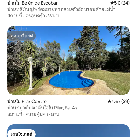
บ้านใน Belén de Escobar
คะแนนเฉลี่ย 5
5.0 (24)
บ้านหลังใหญ่พร้อมชายหาดส่วนตัวล้อมรอบด้วยแม่น้ำ
สถานที่
·
ครอบครัว
·
Wi-Fi
ซูเปอร์โฮสต์
ซูเปอร์โฮสต์
บ้านใน Pilar Centro
คะแนนเฉลี่ย 4.
4.67 (39)
บ้านที่น่าตื่นตาตื่นใจใน Pilar, Bs. As.
สถานที่
·
ความคุ้มค่า
·
สวน
โดนใจเกสต์