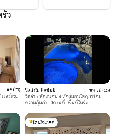
รัว
ิ
คะแนนเฉลี่ย 5 จาก 5, 71 รีวิว
5 (71)
วิลล่าใน คิสซิมมี
คะแนนเฉลี่ย 4.76 จาก 5,
4.76 (55)
นิเวอร์แซล
วิลล่า 7 ห้องนอน 4 ห้องนอนใหญ่พร้อม
เตียงคิงไซส์ + สระว่ายน้ำส่วนตัว ดิสนีย์และ
ความคุ้มค่า
·
สถานที่
·
พื้นที่ในร่ม
เอพิก
โดนใจเกสต์
โดนใจเกสต์ที่สุด