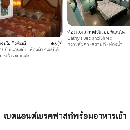
ห้องนอนส่วนตัวใน ออร์แลนโด
Cathy's Bed and Shred
, 7 รีวิว
แรมใน คิสซิมมี
คะแนนเฉลี่ย 5 จาก 5, 7 รีวิว
5 (7)
ความคุ้มค่า
·
สถานที่
·
ห้องน้ำ
ี้ บีแอนด์บี - ห้องม้าที่เต้นได้
ารเช้า
·
ตกแต่ง
เบดแอนด์เบรคฟาสท์พร้อมอาหารเช้า