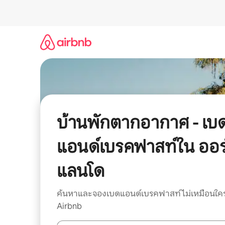
ข้าม
ไป
ยัง
เนื้อหา
บ้านพักตากอากาศ - เบ
แอนด์เบรคฟาสท์ใน ออร
แลนโด
ค้นหาและจองเบดแอนด์เบรคฟาสท์ไม่เหมือนใค
Airbnb