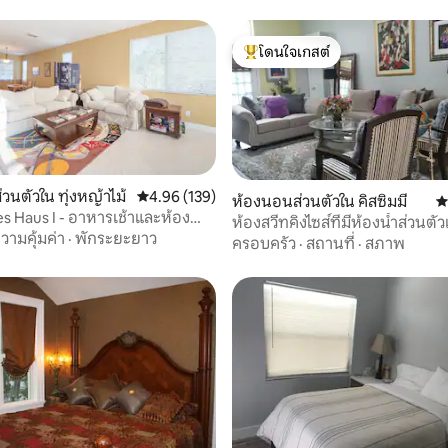
โดนใจเกสต์
โดนใจเกสต์ที่สุด
22 รีวิว
วนตัวใน ทุ่งหญ้าไม้
คะแนนเฉลี่ย 4.96 จาก 5, 139 รีวิว
4.96 (139)
ห้องนอนส่วนตัวใน คิสซิมมี
ค
es Haus I - อาหารเช้าและห้องน้ำ
ห้องสวีทคิงไซส์ที่มีห้องน้ำส่วนต
วามคุ้มค่า
·
พักระยะยาว
เข้าส่วนตัว
ครอบครัว
·
สถานที่
·
สภาพ