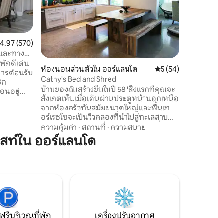
ะแนนเฉลี่ย 4.97 จาก 5, 570 รีวิว
4.97 (570)
วิลล่าใน ค
ัวและทาง
วิลล่า 7
่พักดีเด่น
เตียงคิงไ
หายากขอ
ห้องนอนส่วนตัวใน ออร์แลนโด
คะแนนเฉลี่ย 5 จาก 5,
5 (54)
ารต้อนรับ
เอพิก
พร้อมห้องส
Cathy's Bed and Shred
ิก
ล่าสุดด้ว
บ้านของฉันสร้างขึ้นในปี 58 'สิ่งแรกที่คุณจะ
และทาสีใหม่ วิลล่าสวยงาม 7 ห
สังเกตเห็นเมื่อเดินผ่านประตูหน้านอกเหนือ
สร้างความ
ห้องน้ำพ
สถานที่
·
จากห้องครัวทันสมัยขนาดใหญ่และพื้นเท
ความสะดว
อร์เรซโซจะเป็นวิวคลองที่นำไปสู่ทะเลสาบ
ีห้องน้ำ
เก้าอี้สู
เคลียร์เลคได้ บ้านของฉันเป็นตัวแทนที่ดีว่า
ความคุ้มค่า
·
สถานที่
·
ความสบาย
ีวีระดับ
เด็ก ห้องคิงสวีท 4 ห้องมีห้องน้ำในตัวและ
ฉันเป็นใคร ควรเป็นเพราะฉันทาสีมัน! ทุก
ยมและตู้
สท์ใน ออร์แลนโด
เหมาะสำห
อย่างในนั้นมีเรื่องราวของตัวเองเกี่ยวกับ
นอาหาร
สะดวกสบาย 3 ไมล์จากดิสนีย์แ
สถานที่ที่ฉันไปและสิ่งที่ฉันทำมาตลอด 25 ปี
ร้อมลานี
จาก 192 กม. คุณจะได้ใกล้ชิดก
ที่ผ่านมา การตกแต่งสะท้อนให้เห็นถึง
ะอาทิตย์
บันเทิงรว
บรรยากาศชายหาดชิลๆด้วยชิ้นส่วนวินเทจ
สำหรับครอบครัวตลอดทั้งหลัง เช่นเดียวกับ
นักเดินทางที่ทุกคนมีเรื่องราว
ฟรีบริเวณที่พัก
เครื่องปรับอากาศ