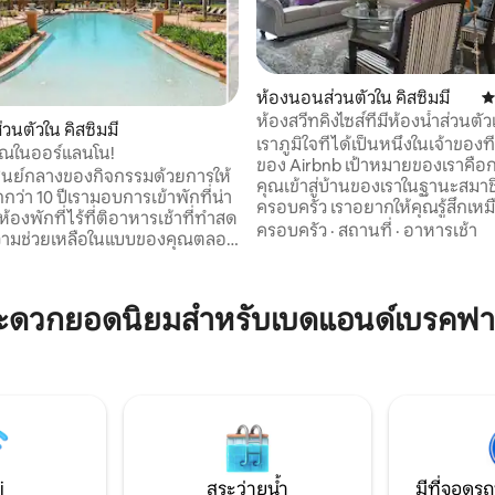
64 รีวิว
ห้องนอนส่วนตัวใน คิสซิมมี
ค
ห้องสวีทคิงไซส์ที่มีห้องน้ำส่วนต
วนตัวใน คิสซิมมี
เข้าส่วนตัว
เราภูมิใจที่ได้เป็นหนึ่งในเจ้าของที
ุณในออร์แลนโน!
ของ Airbnb เป้าหมายของเราคือก
ศูนย์กลางของกิจกรรมด้วยการให้
คุณเข้าสู่บ้านของเราในฐานะสมาช
ว่า 10 ปีเรามอบการเข้าพักที่น่า
ครอบครัว เราอยากให้คุณรู้สึกเหมือนอยู่
องพักที่ไร้ที่ติอาหารเช้าที่ทำสด
บ้านและมีความสุขผ่อนคลายและ
ครอบครัว
·
สถานที่
·
อาหารเช้า
วามช่วยเหลือในแบบของคุณตลอด
ทรงจำที่ดี! ห้องพักของคุณมีทางเข้าส่วนตัว
ทุกวัน ห้องพักแต่ละห้องอบอุ่น
เตียงคิงไซส์หรูหรา นอกจากนี้ยังม
ี่ติและเตรียมพร้อมอย่างพิถีพิถัน
ส่วนตัวในห้องพักทีวีพร้อมเคเบิลท
ดวกสบายของคุณ มีที่จอดรถ
พรีเมียมอินเทอร์เน็ตระดับพรีเมี
ะดวกยอดนิยมสำหรับเบดแอนด์เบรคฟา
ล้บ้านเพื่อให้เข้าถึงได้ง่าย เรา
เย็นไมโครเวฟและโต๊ะรับประทา
หลือคุณทุกเมื่อเพื่อให้มั่นใจว่าจะ
ประตูเปิดไปยังพื้นที่สระว่ายน้ำพ
สบการณ์ที่ราบรื่นและปราศจาก
สำหรับการพักผ่อนยามเย็นชมพร
ยด จองตอนนี้และค้นพบความ
ตกดิน
ายความสะดวกสบายและการ
างแท้จริง!
i
สระว่ายน้ำ
มีที่จอดรถ