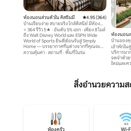
ห้องนอนส่วนตัวใน คิสซิมมี
คะแนนเฉลี่ย 4.95 จาก 5, 3
4.95 (364)
บ้านเรียบง่าย สบายจริง ใกล้ดิสนีย์ มีห้อง
ครัวให้ใช้
⭐ 364 รีวิว 5★ · อันดับ 5% แรก · เพียง 8 ไมล์
ห้องนอนส่
ถึง Walt Disney World และ ESPN Wide
บ้านของค
World of Sports ยินดีต้อนรับสู่ Simply
Home — บรรยากาศที่แต่างจากที่คุณจะ
เข้าพักใน
พบในโรงแรมมาตรฐาน คู่รัก นักเดินทางคน
บริการมากก
ความคุ้มค่า
·
สถานที่
·
พื้นที่ในร่ม
เดียว สมาชิกทีม และครอบครัวนักกีฬา ล้วน
จดจำด้วยห้
พบฐานที่พักที่สมบูรณ์แบบของพวกเขาที่นี่
ใหม่และค
บ้านไร่ที่อบอุ่นและมีเสน่ห์ เตียงคิงไซส์ในฝัน
24 ชั่วโมง
ตู้เสื้อผ้าที่มีอุปกรณ์ครบครัน เจ้าของที่พักที่
สะอาดไร้ท
ปฏิบัติต่อคุณเหมือนเป็นครอบครัว สระว่าย
เพื่อความสะ
สิ่งอำนวยความส
น้ำสวยงามที่มีตาข่ายกั้นพร้อมโมเสกมิกกี้ที่
สะดวกสบายใก
ซ่อนอยู่ และห้องครัวที่มีอุปกรณ์ครบครัน ผู้
พร้อมช่วยเ
เข้าพักไม่เพียงแต่เข้าพักเท่านั้น แต่ยังกลับ
ได้รับประ
มาอีกครั้งแล้วครั้งเล่า!
ความเครี
สะดวกสบ
ต้อนรับอย่
ห้องครัว
Wi-F