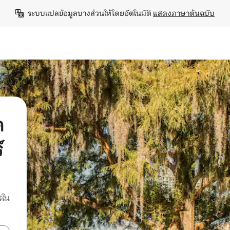
ระบบแปลข้อมูลบางส่วนให้โดยอัตโนมัติ 
แสดงภาษาต้นฉบับ
ด
์
รใน