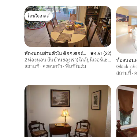
โดนใจเกสต์
โดนใจเกสต์
ห้องนอนส่วนตัวใน ด็อกเตอร์ฟิ
คะแนนเฉลี่ย 4.91 จาก 5, 
4.91 (22)
ลลิปส์
2 ห้องนอน (ในบ้านของเรา) ใกล้ยูนิเวอร์แซล
ห้องนอนส่
ดิสนีย์
สถานที่
·
ครอบครัว
·
พื้นที่ในร่ม
Glücklich
ส่วนตัว
สถานที่
·
ค