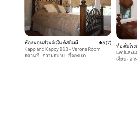
ห้องนอนส่วนตัวใน คิสซิมมี
คะแนนเฉลี่ย 5 จาก 5
5 (7)
ห้องในโรง
Kapp and Kappy B&B - Verona Room
แคปและแคปป
สถานที่
·
ความสบาย
·
ที่จอดรถ
เงียบ
·
อาห