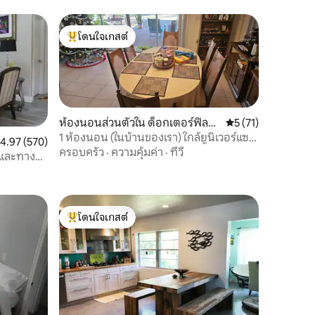
โดนใจเกสต์
โดนใจเกสต์ที่สุด
ห้องนอนส่วนตัวใน ด็อกเตอร์ฟิลลิ
คะแนนเฉลี่ย 5 จาก 5,
5 (71)
ปส์
1 ห้องนอน (ในบ้านของเรา) ใกล้ยูนิเวอร์แซล
ะแนนเฉลี่ย 4.97 จาก 5, 570 รีวิว
4.97 (570)
ดิสนีย์
ครอบครัว
·
ความคุ้มค่า
·
ทีวี
ัวและทาง
โดนใจเกสต์
โดนใจเกสต์ที่สุด