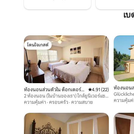
เบ
โดนใจเกสต์
โดนใจเกสต์
ห้องนอนส่
ห้องนอนส่วนตัวใน ด็อกเตอร์ฟิ
คะแนนเฉลี่ย 4.91 จาก 5, 
4.91 (22)
Glücklich
ลลิปส์
2 ห้องนอน (ในบ้านของเรา) ใกล้ยูนิเวอร์แซล
ส่วนตัว
ความคุ้มค่
ดิสนีย์
ความคุ้มค่า
·
ครอบครัว
·
ความสบาย