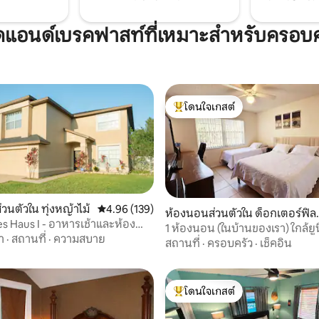
ดแอนด์เบรคฟาสท์ที่เหมาะสำหรับครอบค
โดนใจเกสต์
โดนใจเกสต์ที่สุด
วนตัวใน ทุ่งหญ้าไม้
คะแนนเฉลี่ย 4.96 จาก 5, 139 รีวิว
4.96 (139)
22 รีวิว
ห้องนอนส่วนตัวใน ด็อกเตอร์ฟิลล
es Haus I - อาหารเช้าและห้องน้ำ
ปส์
1 ห้องนอน (ในบ้านของเรา) ใกล้ยู
า
·
สถานที่
·
ความสบาย
ดิสนีย์
สถานที่
·
ครอบครัว
·
เช็คอิน
โดนใจเกสต์
โดนใจเกสต์ที่สุด