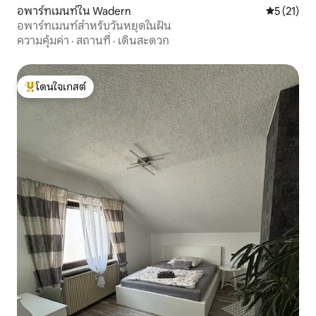
อพาร์ทเมนท์ใน Wadern
คะแนนเฉลี่ย
5 (21)
อพาร์ทเมนท์สำหรับวันหยุดในฝัน
ความคุ้มค่า
·
สถานที่
·
เดินสะดวก
โดนใจเกสต์
โดนใจเกสต์ที่สุด