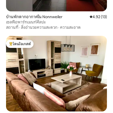
บ้านพักตากอากาศใน Nonnweiler
คะแนนเฉลี่ย 4.
4.92 (13)
เซลฟี่อพาร์ทเมนท์ศิลปะ
สถานที่
·
สิ่งอำนวยความสะดวก
·
ความสะอาด
โดนใจเกสต์
โดนใจเกสต์ที่สุด