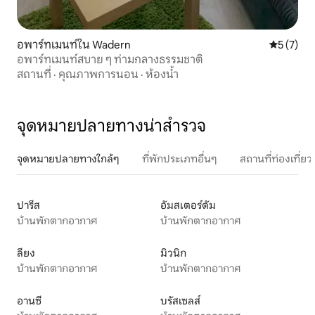
อพาร์ทเมนท์ใน Wadern
คะแนนเฉลี่
5 (7)
อพาร์ทเมนท์สบาย ๆ ท่ามกลางธรรมชาติ
สถานที่
·
คุณภาพการนอน
·
ห้องน้ำ
จุดหมายปลายทางน่าสำรวจ
จุดหมายปลายทางใกล้ๆ
ที่พักประเภทอื่นๆ
สถานที่ท่องเที่
ปารีส
อัมสเตอร์ดัม
บ้านพักตากอากาศ
บ้านพักตากอากาศ
ลียง
มิวนิก
บ้านพักตากอากาศ
บ้านพักตากอากาศ
อานซี
บรัสเซลส์