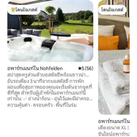
โดนใจเกสต์
โดนใจเกสต์
โดนใจเกสต์ที่สุด
โดนใจเกสต์
อพาร์ทเมนท์ใน Nohfelden
คะแนนเฉลี่ย 5 จาก 5, 56 รีวิว
5 (56)
สปาสุดหรูส่วนตัวบอสตัลซีพร้อมซาวน่า
และอ่างน้ำวน
ขับรถเพียง 3 นาทีจากบอสตัลซี การพัก
ผ่อนเพื่อสุขภาพของคุณจะเริ่มต้นจากจุดที่
ดีที่สุด สำหรับผู้เข้าพักในอพาร์ทเมนท์นี้
เท่านั้น: ✅ อ่างน้ำร้อน - อุ่นไว้และมีฝาครอบ
✅ ซาวน่าด้านนอกพร้อมหน้าต่างพาโนรา
ความคุ้มค่า
·
ครอบครัว
·
พื้นที่ในร่ม
มา ✅ ซาวน่าภายในอาคารพร้อมเตาอบซาว
น่าและหม้อน้ำรังสีอินฟราเรด ✅ ออกแบบ
อพาร์ทเมนท์ใน He
อ่างอาบน้ำ ✅ ระเบียงมองเห็นชนบท
เตียง✅ แสนสบาย ห้อง✅ ครัวพร้อม
เตียงขนาด XL | 6 ค
อุปกรณ์ครบครัน ✅ ระบบทำความร้อนใต้
อย่างใน 5 นาทีเปลี่
ซันไชน์อพาร์ทเมนท์* × อพาร์ทเมนท์