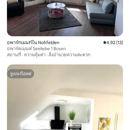
อพาร์ทเมนท์ใน Nohfelden
คะแนนเฉลี่ย 4.
4.92 (13)
อพาร์ตเมนต์ Seeliebe 1 Bosen
สถานที่
·
ความคุ้มค่า
·
สิ่งอำนวยความสะดวก
ซูเปอร์โฮสต์
ซูเปอร์โฮสต์