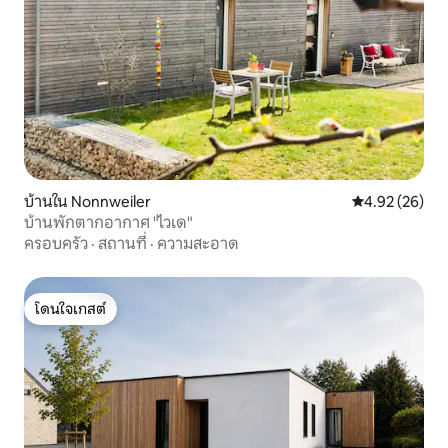
บ้านใน Nonnweiler
คะแนนเฉลี่ย 4.
4.92 (26)
บ้านพักตากอากาศ "ไวเด"
ครอบครัว
·
สถานที่
·
ความสะอาด
โดนใจเกสต์
โดนใจเกสต์