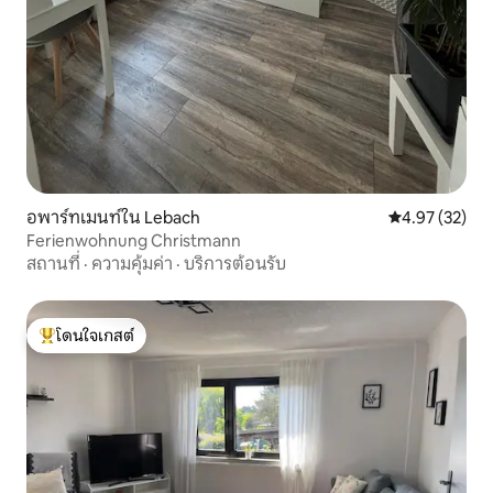
อพาร์ทเมนท์ใน Lebach
คะแนนเฉลี่ย 4.
4.97 (32)
Ferienwohnung Christmann
สถานที่
·
ความคุ้มค่า
·
บริการต้อนรับ
โดนใจเกสต์
โดนใจเกสต์ที่สุด