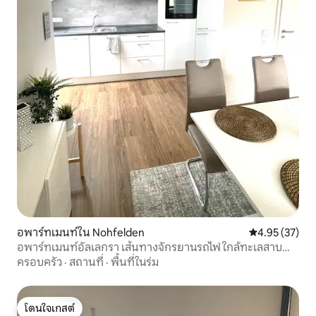
อพาร์ทเมนท์ใน Nohfelden
คะแนนเฉลี่ย 4.
4.95 (37)
อพาร์ทเมนท์อัลเลกรา เส้นทางจักรยานรถไฟ ใกล้ทะเลสาบ
บอสทัล
ครอบครัว
·
สถานที่
·
พื้นที่ในร่ม
โดนใจเกสต์
โดนใจเกสต์