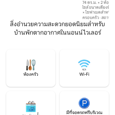
พื้น ✅ ระเบียงขนาดใหญ่พร้อมเฟอร์นิเจอร์
74 ตร.ม. × 2 ห้องน
เลานจ์ ✅ เปอร์โกลาพร้อมไฟแอลอีดีและ
ไซส์ ขนาดเตียงบ็อกซ์สปริง (200x200 ซม.)
แผ่นปรับได้ กว้างขวาง ทันสมัย และเหมาะ
× โซฟาเบดสำหรับ 
สำหรับทุกคนที่มองหาความเป็นอยู่ที่ดีและ
ซม.) × ห้องครัวที่ม
ครอบครัว
·
สถานที่
การพักผ่อนหย่อนใจ
เตาไฟฟ้าแบบเหนี่ยวนำ เตาอบ เครื
สิ่งอำนวยความสะดวกยอดนิยมสำหรับ
ขนมปัง กาต้มน้ำ แ
บ้านพักตากอากาศในนอนน์ไวเลอร์
รวมผ้าปูที่นอนและผ
ดึงดูดมากพร้อม ฝักบัว × มีสบู่แชมพูและเจ
ลอาบน้ำ × Wi-Fi ฟรี
สมาร์ททีวีขนาด 55 น
สะดวกในการจอดรถที่ดี
แวดล้อม
ห้องครัว
Wi-Fi
มีที่จอดรถฟรีบริเวณ