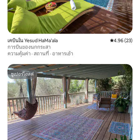
เคบินใน Yesud HaMa'ala
คะแนนเฉลี่ย 4.
4.96 (23)
การบินของนกกระสา
ความคุ้มค่า
·
สถานที่
·
อาหารเช้า
ซูเปอร์โฮสต์
ซูเปอร์โฮสต์