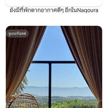
ยังมีที่พักตากอากาศดีๆ อีกในNaqoura
ซูเปอร์โฮสต์
ซูเปอร์โฮสต์