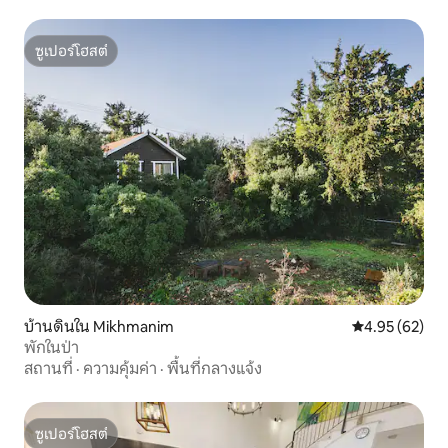
ซูเปอร์โฮสต์
ซูเปอร์โฮสต์
บ้านดินใน Mikhmanim
คะแนนเฉลี่ย 4.
4.95 (62)
พักในป่า
สถานที่
·
ความคุ้มค่า
·
พื้นที่กลางแจ้ง
ซูเปอร์โฮสต์
ซูเปอร์โฮสต์