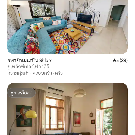
อพาร์ทเมนท์ใน Shlomi
คะแนนเฉลี่ย
5 (38)
ดูเพล็กซ์เปลวไฟกาลิลี
ความคุ้มค่า
·
ครอบครัว
·
ครัว
ซูเปอร์โฮสต์
ซูเปอร์โฮสต์