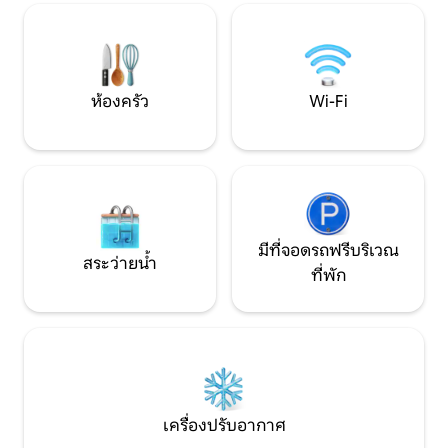
ชายหาดทางเหนือ สวนออร์แกนิกและคาเฟ่
เหมาะสำหรับครอบครัวขนาดเล็กที่ต้องการ
ของชุมชนอยู่ห่าง
พื้นที่และความเงียบสงบ เคบินหลอมรวม
สามารถสั่งอาหารแ
เข้ากับสภาพแวดล้อมตามธรรมชาติของ
เลือกจากรายชื่อร้
หมู่บ้านพิเศษและเป็นมิตรกับสิ่งแวดล้อม
ท่องเที่ยวในพื้นที่ท
ตั้งอยู่ในมุมที่เงียบสงบแต่เป็นศูนย์กลาง
ห้องครัว
Wi-Fi
เฉพาะ มาตกหลุมรั
สามารถใช้เคบินได้ทั้งหลัง เรายินดีช่วย
เหลือในระหว่างการเข้าพัก เชื่อมต่อคุณกับ
กิจกรรมและร้านอาหาร และช่วยเหลือในทุก
เรื่อง
มีที่จอดรถฟรีบริเวณ
สระว่ายน้ำ
ที่พัก
เครื่องปรับอากาศ