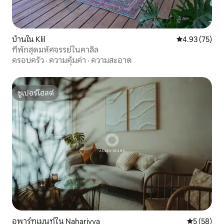
บ้านใน Klil
คะแนนเฉลี่ย 4.
4.93 (75)
ที่พักสุดมหัศจรรย์ในคาลิล
ครอบครัว
·
ความคุ้มค่า
·
ความสะอาด
ซูเปอร์โฮสต์
ซูเปอร์โฮสต์
อพาร์ทเมนท์ใน Nahariyya
คะแนนเฉลี่ย
5 (58)