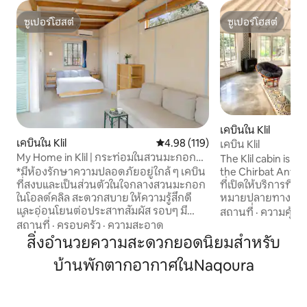
ซูเปอร์โฮสต์
ซูเปอร์โฮสต์
ซูเปอร์โฮสต์
ซูเปอร์โฮสต์
เคบินใน Klil
เคบินใน Klil
คะแนนเฉลี่ย 4.98 จาก 5, 119 รีวิว
4.98 (119)
เคบิน Klil
My Home in Klil | กระท่อมในสวนมะกอก
The Klil cabin is lo
ลานส่วนตัวขนาดใหญ่
the Chirbat Antique Rese
*มีห้องรักษาความปลอดภัยอยู่ใกล้ ๆ เคบิน
ที่เปิดให้บริการที่พ
ที่สงบและเป็นส่วนตัวในใจกลางสวนมะกอก
หมายปลายทางที่เป็
ในโอลด์คลิล สะดวกสบาย ให้ความรู้สึกดี
แห่งหนึ่งในภูมิภาค
และอ่อนโยนต่อประสาทสัมผัส รอบๆ มี
สถานที่
·
ความคุ้มค่
เดินทางหลายพันคน
พื้นที่ป่าขนาดใหญ่สำหรับการใช้งานส่วนตัว
สถานที่
·
ครอบครัว
·
ความสะอาด
หรือครอบครัวขนาด
ของคุณ พร้อมพื้นที่นั่งเล่นให้ค้นพบและ
สิ่งอำนวยความสะดวกยอดนิยมสำหรับ
ประสบการณ์ในชน
พื้นที่สำหรับผ่อนคลาย (รวมถึงชิงช้า
บ้านพักตากอากาศในNaqoura
คุณภาพ แก้วผ่อน
เปลญวน และศาลา) เหมาะสำหรับคู่รักที่
เย็นและน้ำร้อนควบค
มองหาการพักผ่อนสุดโรแมนติกและเงียบ
กลางแจ้งระยะทาง
สงบ และสำหรับบุคคลที่ต้องการความเงียบ
และขับรถไม่ไกลจาก
สงบหรือทำงานทางไกล (มี Wi-Fi) และยัง