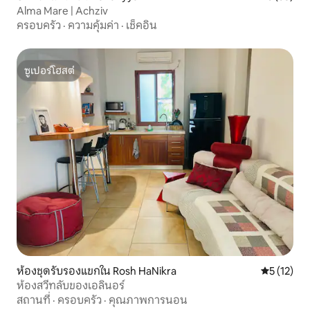
Alma Mare | Achziv
ครอบครัว
·
ความคุ้มค่า
·
เช็คอิน
ซูเปอร์โฮสต์
ซูเปอร์โฮสต์
ห้องชุดรับรองแขกใน Rosh HaNikra
คะแนนเฉลี่ย
5 (12)
ห้องสวีทลับของเอลินอร์
สถานที่
·
ครอบครัว
·
คุณภาพการนอน