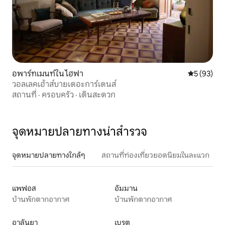
อพาร์ทเมนท์ใน ไฮฟา
คะแนนเฉลี่ย
5 (93)
วอลเลคเฮ้าส์บายเดอะการ์เดนส์
สถานที่
·
ครอบครัว
·
เดินสะดวก
จุดหมายปลายทางน่าสำรวจ
จุดหมายปลายทางใกล้ๆ
สถานที่ท่องเที่ยวยอดนิยมในละแวก
แพฟอส
อัมมาน
บ้านพักตากอากาศ
บ้านพักตากอากาศ
อาลันยา
เบรุต