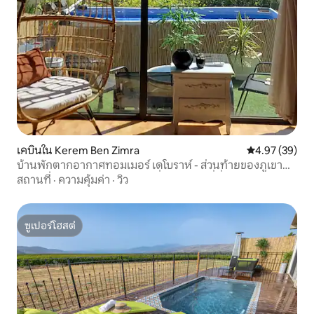
เคบินใน Kerem Ben Zimra
คะแนนเฉลี่ย 4.
4.97 (39)
บ้านพักตากอากาศทอมเมอร์ เดโบราห์ - ส่วนท้ายของภูเขาที่
หันหน้าไปทางวิวทิวทัศน์จากุซซี่ เป็นสถานที่ที่มีความเป็นส่วน
สถานที่
·
ความคุ้มค่า
·
วิว
ตัวอย่างเต็มที่
ซูเปอร์โฮสต์
ซูเปอร์โฮสต์