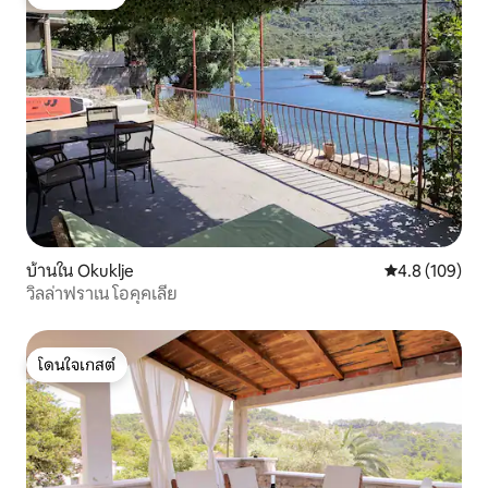
โดนใจเกสต์
บ้านใน Okuklje
คะแนนเฉลี่ย 4.
4.8 (109)
วิลล่าฟราเน โอคุคเลีย
โดนใจเกสต์
โดนใจเกสต์