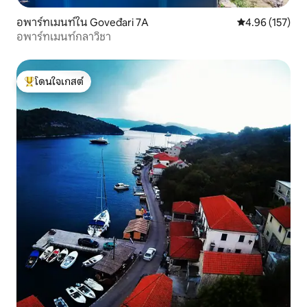
อพาร์ทเมนท์ใน Goveđari 7A
คะแนนเฉลี่ย 4.9
4.96 (157)
อพาร์ทเมนท์กลาวิชา
โดนใจเกสต์
โดนใจเกสต์ที่สุด