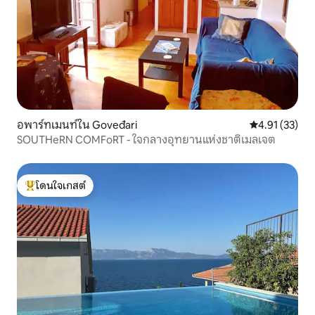
อพาร์ทเมนท์ใน Goveđari
คะแนนเฉลี่ย 4.
4.91 (33)
SOUTHeRN COMFoRT - ใจกลางอุทยานแห่งชาติเมลเจต
โดนใจเกสต์
โดนใจเกสต์ที่สุด