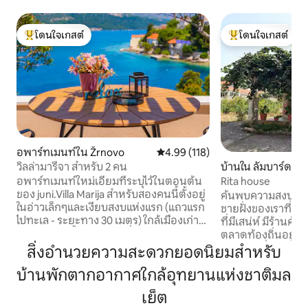
โดนใจเกสต์
โดนใจเกสต์
โดนใจเกสต์ที่สุด
โดนใจเกสต์ที่สุด
อพาร์ทเมนท์ใน Žrnovo
คะแนนเฉลี่ย 4.99 จาก 5, 118 รีวิว
4.99 (118)
วิลล่ามารีจา สำหรับ 2 คน
บ้านใน ลัมบาร์ดา
อพาร์ทเมนท์ใหม่เอี่ยมที่ระบุไว้ในตอนต้น
Rita house
ของ juni.Villa Marija สำหรับสองคนนี้ตั้งอยู่
ค้นพบความสงบในสถ
ในอ่าวเล็กๆและเงียบสงบแห่งแรก (แถวแรก
ชายฝั่งของเราที่ตั้
ไปทะเล - ระยะทาง 30 เมตร) ใกล้เมืองเก่า
ที่มีเสน่ห์ มีร้าน
Korcula ดังนั้นระยะทางที่สามารถเดินไปยัง
ตลาดท้องถิ่นอยู่ห่า
เมืองเก่า Korcula ได้เพียง 10 -15 นาทีคุณไม่
ทุกอย่างที่คุณต้องก
สิ่งอำนวยความสะดวกยอดนิยมสำหรับ
ต้องใช้ยานพาหนะใดๆในขณะที่คุณเข้าพัก
ชายหาดที่อยู่ห่างอ
บ้านพักตากอากาศใกล้อุทยานแห่งชาติมล
โดยเรา เราพยายามช่วยให้การเช็คอินและ
ถึงชายหาดที่อยู่ห่
เช็คเอาท์ของคุณราบรื่นเสมอดังนั้นเราจึง
เมตร ข้อเสนอนี้มีท
เย็ต
รอเควสของเราในท่าเรือ korcula ในวันเช็ค
ขวางและบาร์บีคิวฟ