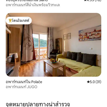
อพาร์ทเมนท์สีน้ำเงินพร้อมวิวทะเล
โดนใจเกสต์
โดนใจเกสต์ที่สุด
อพาร์ทเมนท์ใน Polače
คะแนนเฉลี่ย 5
5.0 (31)
อพาร์ทเมนท์ JUGO
จุดหมายปลายทางน่าสำรวจ