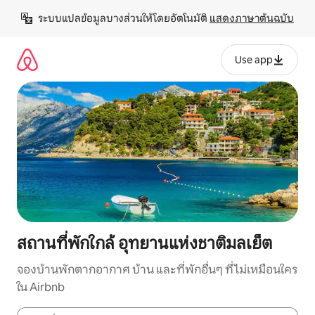
ข้าม
ระบบแปลข้อมูลบางส่วนให้โดยอัตโนมัติ 
แสดงภาษาต้นฉบับ
ไป
ยัง
เนื้อหา
Use app
สถานที่พักใกล้ อุทยานแห่งชาติมลเย็ต
จองบ้านพักตากอากาศ บ้าน และที่พักอื่นๆ ที่ไม่เหมือนใคร
ใน Airbnb