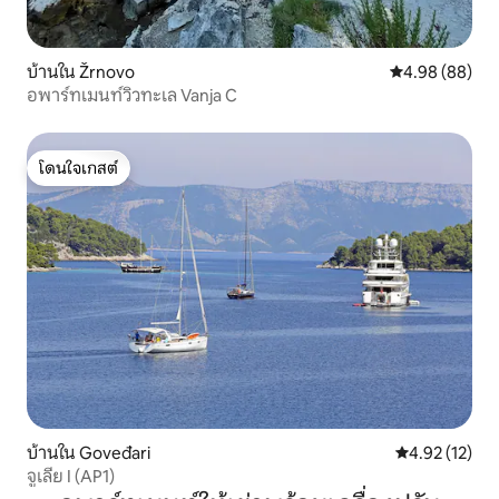
บ้านใน Žrnovo
คะแนนเฉลี่ย 4.9
4.98 (88)
อพาร์ทเมนท์วิวทะเล Vanja C
โดนใจเกสต์
โดนใจเกสต์
บ้านใน Goveđari
คะแนนเฉลี่ย 4.
4.92 (12)
จูเลีย I (AP1)