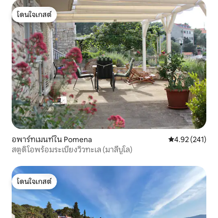
โดนใจเกสต์
โดนใจเกสต์
อพาร์ทเมนท์ใน Pomena
คะแนนเฉลี่ย 4.9
4.92 (241)
สตูดิโอพร้อมระเบียงวิวทะเล (มาลีบูโล)
โดนใจเกสต์
โดนใจเกสต์