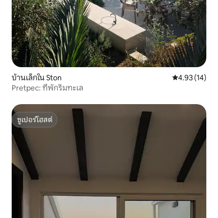
บ้านเล็กใน Ston
คะแนนเฉลี่ย 4.
4.93 (14)
Pretpec: ที่พักริมทะเล
ซูเปอร์โฮสต์
ซูเปอร์โฮสต์