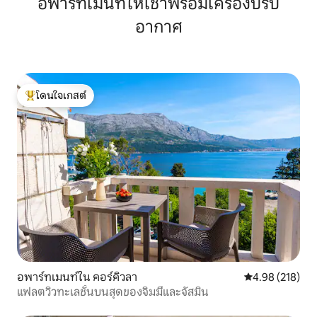
อพาร์ทเมนท์ให้เช่าพร้อมเครื่องปรับ
อากาศ
โดนใจเกสต์
โดนใจเกสต์ที่สุด
อพาร์ทเมนท์ใน คอร์คิวลา
คะแนนเฉลี่ย 4.9
4.98 (218)
แฟลตวิวทะเลชั้นบนสุดของจิมมี่และจัสมิน