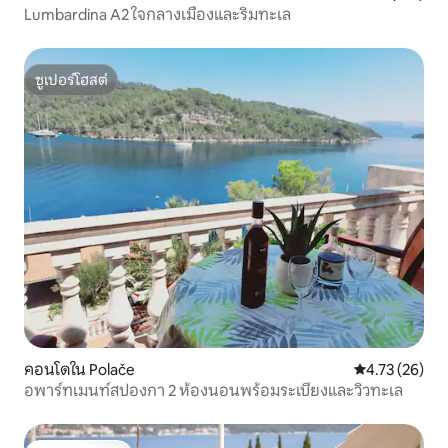
Lumbardina A2 ใจกลางเมืองและริมทะเล
ซูเปอร์โฮสต์
ซูเปอร์โฮสต์
คอนโดใน Polače
คะแนนเฉลี่ย 4.
4.73 (26)
อพาร์ทเมนท์สปองกา 2 ห้องนอนพร้อมระเบียงและวิวทะเล