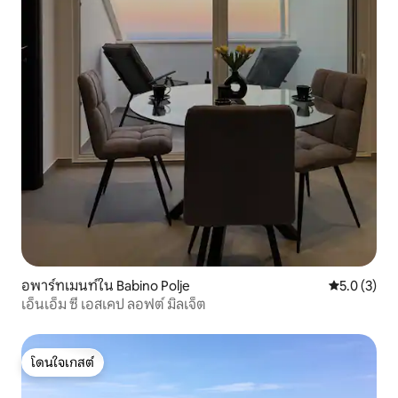
อพาร์ทเมนท์ใน Babino Polje
คะแนนเฉลี่ย 
5.0 (3)
เอ็นเอ็ม ซี เอสเคป ลอฟต์ มิลเจ็ต
โดนใจเกสต์
โดนใจเกสต์