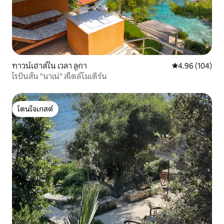
ทาวน์เฮาส์ใน เวลา ลูกา
คะแนนเฉลี่ย 4.9
4.96 (104)
โรบินสัน "นาเน่" สไตล์โมเดิร์น
โดนใจเกสต์
โดนใจเกสต์