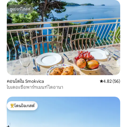
ซูเปอร์โฮสต์
ซูเปอร์โฮสต์
คอนโดใน Smokvica
คะแนนเฉลี่ย 4.
4.82 (56)
ไบเดอะซีอพาร์ทเมนท์ไดอานา
โดนใจเกสต์
โดนใจเกสต์ที่สุด