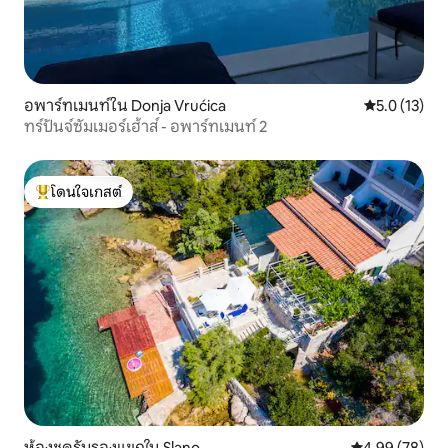
อพาร์ทเมนท์ใน Donja Vrućica
คะแนนเฉลี่ย 5
5.0 (13)
ทร์ปันจ์ซัมเมอร์เฮ้าส์ - อพาร์ทเมนท์ 2
โดนใจเกสต์
โดนใจเกสต์ที่สุด
ห้องชุดรับรองแขกใน Slano
คะแนนเฉลี่ย 4.
4.99 (78)