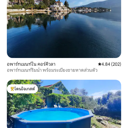
อพาร์ทเมนท์ใน คอร์คิวลา
คะแนนเฉลี่ย 4.84
4.84 (202)
อพาร์ทเมนท์ริมน้ำ พร้อมระเบียงชายหาดส่วนตัว
โดนใจเกสต์
โดนใจเกสต์ที่สุด