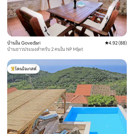
บ้านใน Goveđari
คะแนนเฉลี่ย 4.
4.92 (88)
บ้านชาวประมงสำหรับ 2 คนใน NP Mljet
โดนใจเกสต์
โดนใจเกสต์ที่สุด