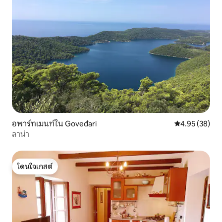
อพาร์ทเมนท์ใน Goveđari
คะแนนเฉลี่ย 4.
4.95 (38)
ลาน่า
โดนใจเกสต์
โดนใจเกสต์