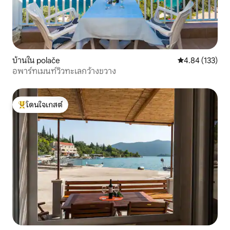
บ้านใน polače
คะแนนเฉลี่ย 4.8
4.84 (133)
อพาร์ทเมนท์วิวทะเลกว้างขวาง
โดนใจเกสต์
โดนใจเกสต์ที่สุด