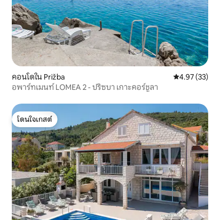
คอนโดใน Prižba
คะแนนเฉลี่ย 4.
4.97 (33)
อพาร์ทเมนท์ LOMEA 2 - ปริซบา เกาะคอร์ชูลา
โดนใจเกสต์
โดนใจเกสต์