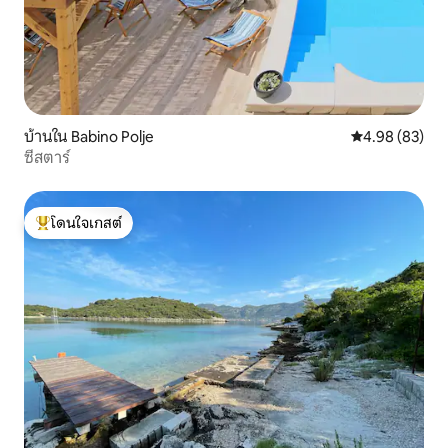
บ้านใน Babino Polje
คะแนนเฉลี่ย 4.
4.98 (83)
ซีสตาร์
โดนใจเกสต์
โดนใจเกสต์ที่สุด