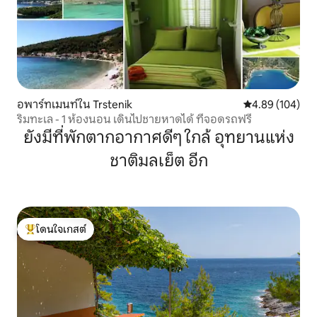
อพาร์ทเมนท์ใน Trstenik
คะแนนเฉลี่ย 4.8
4.89 (104)
ริมทะเล - 1 ห้องนอน เดินไปชายหาดได้ ที่จอดรถฟรี
ยังมีที่พักตากอากาศดีๆ ใกล้ อุทยานแห่ง
ชาติมลเย็ต อีก
โดนใจเกสต์
โดนใจเกสต์ที่สุด