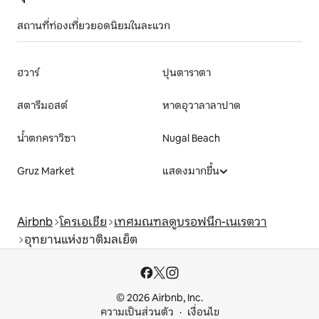
สถานที่ท่องเที่ยวยอดนิยมในละแวก
ฮวาร์
ปุนตาราตา
สตารีมอสต์
หาดอุวาลาลาปาด
น้ำตกคราวิซา
Nugal Beach
Gruz Market
แสดงมากขึ้น
Airbnb
โครเอเชีย
เทศมณฑลดูบรอฟนีก-เนเรตวา
อุทยานแห่งชาติมลเย็ต
© 2026 Airbnb, Inc.
ความเป็นส่วนตัว
เงื่อนไข