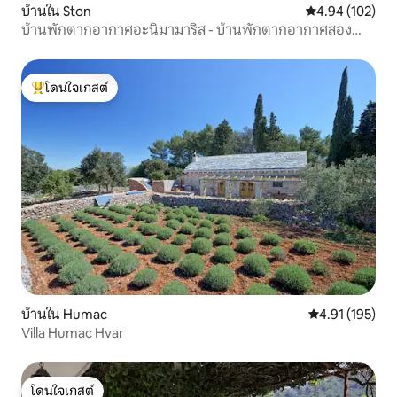
บ้านใน Ston
คะแนนเฉลี่ย 4.9
4.94 (102)
บ้านพักตากอากาศอะนิมามาริส - บ้านพักตากอากาศสอง
ห้องนอนแบบดูเพล็กซ์พร้อมระเบียงและวิวทะเล
โดนใจเกสต์
โดนใจเกสต์ที่สุด
บ้านใน Humac
คะแนนเฉลี่ย 4.9
4.91 (195)
Villa Humac Hvar
โดนใจเกสต์