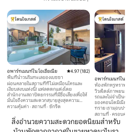
โดนใจเกสต์
โดนใจเกสต์
โดนใจเกสต์ที่สุด
โดนใจเกสต์ที่สุด
อพาร์ทเมนท์ใน โอเชียเนีย
คะแนนเฉลี่ย 4.97 จาก 5, 182 รีวิว
4.97 (182)
พื้นที่น้ำวนริมทะเลของเบซซา
อพาร์ทเมนท์ใน โอเช
ผ่อนคลายในสถานที่ที่ไม่เหมือนใครและ
ห้องพักหรูหราพร้อ
เงียบสงบแห่งนี้! แฟลตตกแต่งโดย
ทราย
วิวสไตล์ภาพยนตร์! 
สำนักงานสถาปัตยกรรมที่มีชื่อเสียงเพื่อให้
รถและไม่จำเป็นต้อง
มั่นใจถึงความสะดวกสบายสูงสุดความ
ของคอนโดมิเนียมคื
ปลอดภัยและรสนิยมที่ดีที่ผู้เข้าพักของเรา
ความคุ้มค่า
·
สถานที่
·
ซักรีด
ทราย เรามอบประส
สมควรได้รับ พักผ่อนส่วนตัวพร้อมจากุซซี่ส
ฟังเสียงคลื่นและตื่
สถานที่
·
ครอบครัว
ปาและวิวทะเล เข้าถึงชายหาดห้องนั่งเล่น
ถึงชายหาดได้โดยต
สิ่งอำนวยความสะดวกยอดนิยมสำหรับ
ห้องรับประทานอาหารและห้องครัวที่รวม
สะดวกสบายให้คุณไ
อยู่ในแนวคิดแบบเปิดห้องสวีท 2 ห้อง
บ้านพักตากอากาศในชายหาดมาไนรา
เดินบนหาดทรายได้