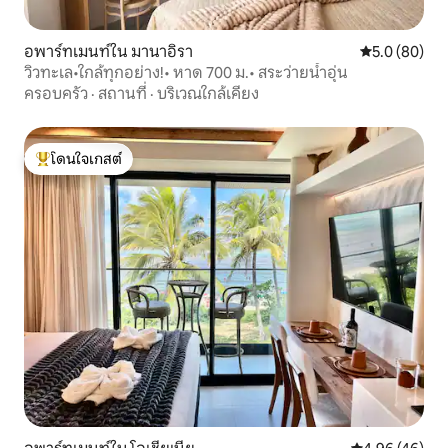
อพาร์ทเมนท์ใน มานาอิรา
คะแนนเฉลี่ย 5
5.0 (80)
วิวทะเล•ใกล้ทุกอย่าง!• หาด 700 ม.• สระว่ายน้ำอุ่น
ครอบครัว
·
สถานที่
·
บริเวณใกล้เคียง
โดนใจเกสต์
โดนใจเกสต์ที่สุด