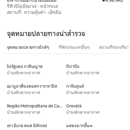
อพาร์ทเมนท์ใน โอเชียเนีย
คะแนนเฉลี่ย 4.
4.96 (46)
รีฟิวจิโออัลมาเร่ - หน้าทะเล
สถานที่
·
ความคุ้มค่า
·
เช็คอิน
จุดหมายปลายทางน่าสำรวจ
จุดหมายปลายทางใกล้ๆ
ที่พักประเภทอื่นๆ
สถานที่ท่องเที่
โปร์ตูเดอ กาลินญาส
ปิปาบีช
บ้านพักตากอากาศ
บ้านพักตากอากาศ
ฌาบูอาต็องดอสกวาราราปิส
การันฮุนส์
บ้านพักตากอากาศ
บ้านพักตากอากาศ
Região Metropolitana de Campina Grande
Gravatá
บ้านพักตากอากาศ
บ้านพักตากอากาศ
เซา มิเกล ดอส มิลักเรส
แสดงมากขึ้น