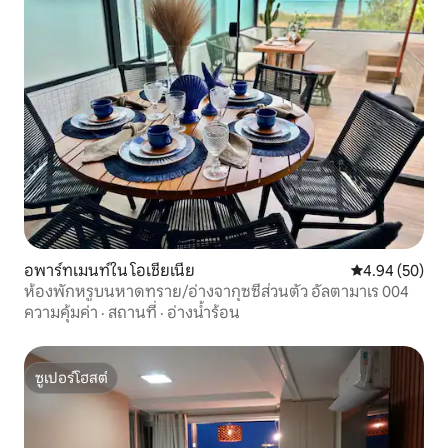
อพาร์ทเมนท์ใน โอเชียเนีย
คะแนนเฉลี่ย 4.
4.94 (50)
ห้องพักหรูบนหาดทราย/อ่างจากุซซี่ส่วนตัว อัลตามาเร 004
ความคุ้มค่า
·
สถานที่
·
อ่างน้ำร้อน
ซูเปอร์โฮสต์
ซูเปอร์โฮสต์