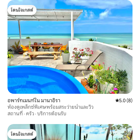
โดนใจเกสต์
โดนใจเกสต์
อพาร์ทเมนท์ใน มานาอิรา
คะแนนเฉลี่ย 
5.0 (8)
ห้องดูเพล็กซ์พิเศษพร้อมสระว่ายน้ำและวิว
สถานที่
·
ครัว
·
บริการต้อนรับ
โดนใจเกสต์
โดนใจเกสต์