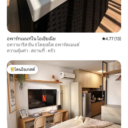
อพาร์ทเมนท์ใน โอเชียเนีย
คะแนนเฉลี่ย 4.
4.77 (13)
อความาริส ซัน II โดยเซไต อพาร์ตเมนต์
ความคุ้มค่า
·
สถานที่
·
ครัว
โดนใจเกสต์
โดนใจเกสต์ที่สุด