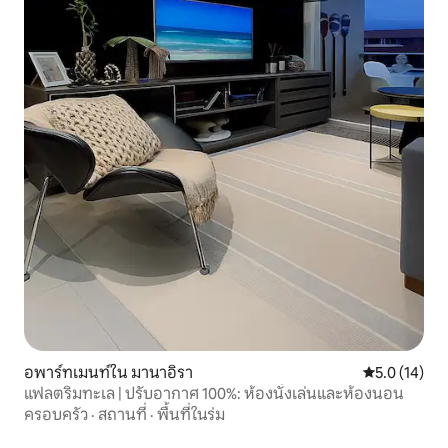
อพาร์ทเมนท์ใน มานาอิรา
คะแนนเฉลี่ย 5
5.0 (14)
แฟลตริมทะเล | ปรับอากาศ 100%: ห้องนั่งเล่นและห้องนอน
ครอบครัว
·
สถานที่
·
พื้นที่ในร่ม