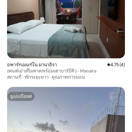
อพาร์ทเมนท์ใน มานาอิรา
คะแนนเฉลี่ย 4
4.75 (4)
เพนต์เฮาส์ริมหาดพร้อมเตาบาร์บีคิว - Manaíra
สถานที่
·
พักระยะยาว
·
คุณภาพการนอน
ซูเปอร์โฮสต์
ซูเปอร์โฮสต์