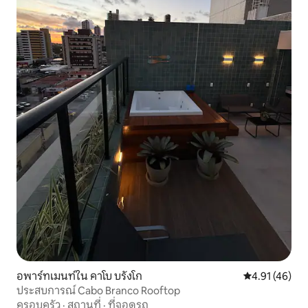
อพาร์ทเมนท์ใน คาโบ บรังโก
คะแนนเฉลี่ย 4.
4.91 (46)
ประสบการณ์ Cabo Branco Rooftop
ครอบครัว
·
สถานที่
·
ที่จอดรถ