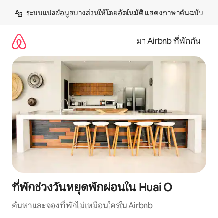
ข้าม
ระบบแปลข้อมูลบางส่วนให้โดยอัตโนมัติ 
แสดงภาษาต้นฉบับ
ไป
ยัง
เนื้อหา
มา Airbnb ที่พักกัน
ที่พักช่วงวันหยุดพักผ่อนใน Huai O
ค้นหาและจองที่พักไม่เหมือนใครใน Airbnb