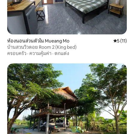
ห้องนอนส่วนตัวใน Mueang Mo
คะแนนเฉลี่ย
5 (11)
บ้านสวนวิวดอย Room 2 (King bed)
ครอบครัว
·
ความคุ้มค่า
·
ตกแต่ง