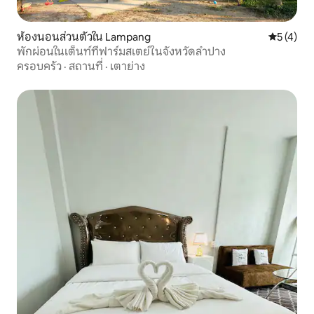
ห้องนอนส่วนตัวใน Lampang
คะแนนเฉลี่
5 (4)
พักผ่อนในเต็นท์ที่ฟาร์มสเตย์ในจังหวัดลำปาง
ครอบครัว
·
สถานที่
·
เตาย่าง