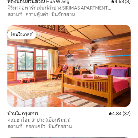
ห้องนอนส่วนตัวใน Hua Wiang
คะแนนเฉลี่ย 4
4.63 (8)
ศิริมาศอพาร์ทเม้นท์ลำปาง SIRIMAS APARTMENT
LAMPANG
สถานที่
·
ความคุ้มค่า
·
ปั่นจักรยาน
โดนใจเกสต์
โดนใจเกสต์
บ้านใน กรุงเทพ
คะแนนเฉลี่ย 4.
4.84 (37)
คเณชา โฮม ลำปาง (เฮือนริมน้ำ)
สถานที่
·
ครอบครัว
·
ปั่นจักรยาน