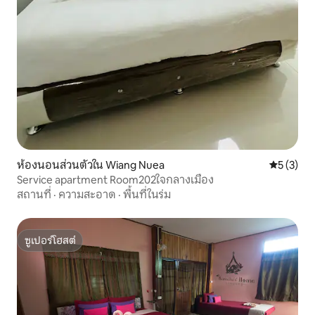
ห้องนอนส่วนตัวใน Wiang Nuea
คะแนนเฉลี่
5 (3)
Service apartment Room202ใจกลางเมือง
สถานที่
·
ความสะอาด
·
พื้นที่ในร่ม
ซูเปอร์โฮสต์
ซูเปอร์โฮสต์