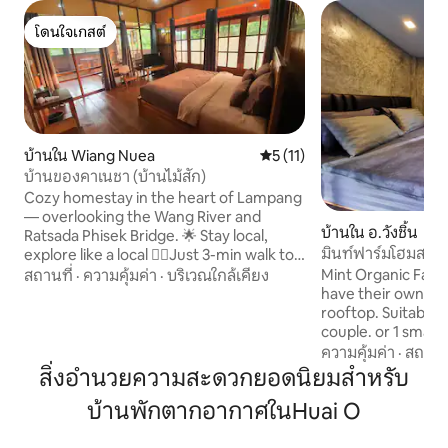
โดนใจเกสต์
โดนใจเกสต์
บ้านใน Wiang Nuea
คะแนนเฉลี่ย 5 จาก 5, 11 รีวิว
5 (11)
บ้านของคาเนชา (บ้านไม้สัก)
Cozy homestay in the heart of Lampang
— overlooking the Wang River and
บ้านใน อ.วังชิ้น
Ratsada Phisek Bridge. 🌟 Stay local,
มินท์ฟาร์มโฮมสเตย์ 
explore like a local 🚶‍♂️Just 3-min walk to
ร์ททีวี
the local daily market 🍨 5 min to the
Mint Organic Farm
สถานที่
·
ความคุ้มค่า
·
บริเวณใกล้เคียง
lively weekend night market 🥡 10 min to
have their own ba
the vibrant Friday night market 🍤 20 min
rooftop. Suitable for 1 group of friends, 1
to the Monday & Tuesday night markets
couple. or 1 small family There is no
🚲 Free bike rental — the best way to
separation or room divider.
ความคุ้มค่า
·
สถานที
explore the old town! Whether you're
room. Open the house and immediately
สิ่งอำนวยความสะดวกยอดนิยมสำหรับ
here to relax by the river or stroll the
find 1 king size bed an
night markets, Kanecha's Home is your
บ้านพักตากอากาศในHuai O
little further into the 
perfect base in Lampang.
1 air conditioner. If 3 or more customers
come We will arrange an extra bed to