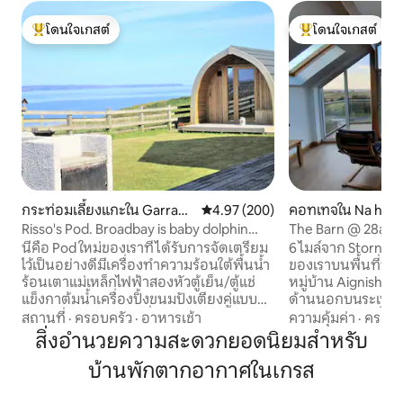
โดนใจเกสต์
โดนใจเกสต์
โดนใจเกสต์ที่สุด
โดนใจเกสต์ที่สุด
กระท่อมเลี้ยงแกะใน Garrabo
คะแนนเฉลี่ย 4.97 จาก 5, 200 รีวิว
4.97 (200)
คอทเทจใน Na h-Ei
st
Iar
Risso's Pod. Broadbay is baby dolphin
The Barn @ 28a
hotspot.
นี่คือ Pod ใหม่ของเราที่ได้รับการจัดเตรียม
6 ไมล์จาก Stornow
ไว้เป็นอย่างดีมีเครื่องทำความร้อนใต้พื้นน้ำ
ของเราบนพื้นที่ทำ
ร้อนเตาแม่เหล็กไฟฟ้าสองหัวตู้เย็น/ตู้แช่
หมู่บ้าน Aignish ที่
แข็งกาต้มน้ำเครื่องปิ้งขนมปังเตียงคู่แบบ
ด้านนอกบนระเบีย
ยึดติดและโซฟาเบดเพื่อความสะดวกสบาย
สบายของห้องนั่งเล่
สถานที่
·
ครอบครัว
·
อาหารเช้า
ความคุ้มค่า
·
ครอบค
ของคุณมีโถสุขภัณฑ์อ่างล้างมือและฝักบัว
ต่างโบสถ์สูงเต็มร
สิ่งอำนวยความสะดวกยอดนิยมสำหรับ
นอกจากนี้ยังมี WiFi, alexa, ทีวี/ดีวีดี, ไม้ฟืน
เพลิดเพลินไปกับวิ
บ้านพักตากอากาศในเกรส
amazon (เน็ตฟลิกซ์/ทีวีสำหรับเด็กฯลฯ)
พระอาทิตย์ตกดินท
มันสะดวกสบายและอบอุ่นมากมีเครื่อง
อากาศจะเป็นอย่างไร 
นอนขนนุ่มฟูและผ้านวมขนสัตว์บริสุทธิ์
ประทานอาหารชั้นบน