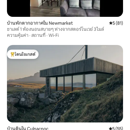
บ้านพักตากอากาศใน Newmarket
คะแนนเฉลี่ย
5 (81)
ชาเลต์ 1 ห้องนอนสบายๆ ห่างจากสตอร์โนเวย์ 3 ไมล์
ความคุ้มค่า
·
สถานที่
·
Wi-Fi
โดนใจเกสต์
โดนใจเกสต์ที่สุด
บ้านดินใน Culnacnoc
คะแนนเฉลี่ย
5 (55)