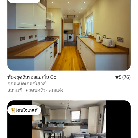
โดนใจเกสต์ที่สุด
ห้องชุดรับรองแขกใน Col
คะแนนเฉลี่ย
5 (76)
คอลแบ็คเกสต์เฮาส์
สถานที่
·
ครอบครัว
·
ตกแต่ง
โดนใจเกสต์
โดนใจเกสต์ที่สุด