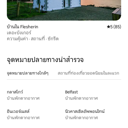
บ้านใน Flesherin
คะแนนเฉลี่ย
5 (85)
เดอะบังเกอร์
ความคุ้มค่า
·
สถานที่
·
ซักรีด
จุดหมายปลายทางน่าสำรวจ
จุดหมายปลายทางใกล้ๆ
สถานที่ท่องเที่ยวยอดนิยมในละแวก
กลาสโกว์
Belfast
บ้านพักตากอากาศ
บ้านพักตากอากาศ
อินเวอร์เนสส์
นิวคาสเซิลอัพพอนไทน์
บ้านพักตากอากาศ
บ้านพักตากอากาศ