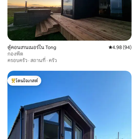
ตู้คอนเทนเนอร์ใน Tong
คะแนนเฉลี่ย 4.9
4.98 (94)
กองพีต
ครอบครัว
·
สถานที่
·
ครัว
โดนใจเกสต์
โดนใจเกสต์ที่สุด