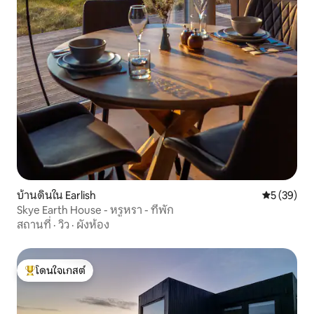
บ้านดินใน Earlish
คะแนนเฉลี่ย
5 (39)
Skye Earth House - หรูหรา - ที่พัก
สถานที่
·
วิว
·
ผังห้อง
โดนใจเกสต์
โดนใจเกสต์ที่สุด