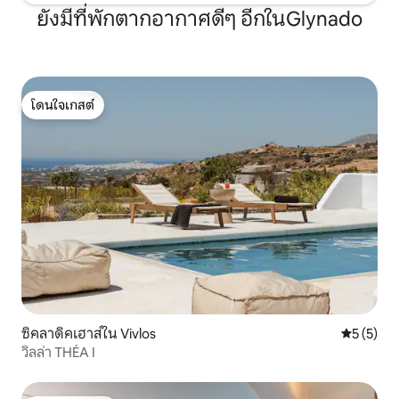
ยังมีที่พักตากอากาศดีๆ อีกในGlynado
โดนใจเกสต์
โดนใจเกสต์
ซิคลาดิคเฮาส์ใน Vivlos
คะแนนเฉลี่
5 (5)
วิลล่า THÉA I