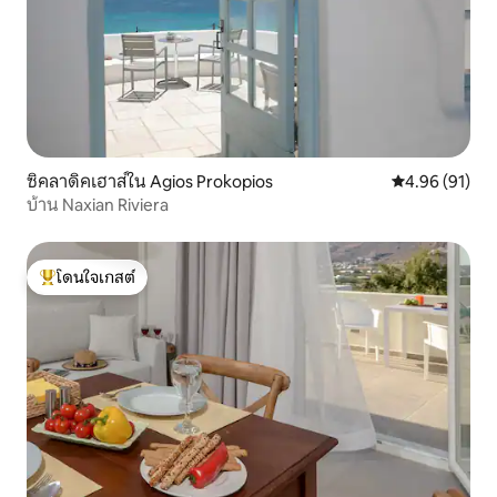
ซิคลาดิคเฮาส์ใน Agios Prokopios
คะแนนเฉลี่ย 4.
4.96 (91)
บ้าน Naxian Riviera
โดนใจเกสต์
โดนใจเกสต์ที่สุด