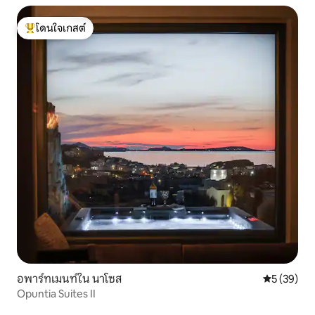
โดนใจเกสต์
โดนใจเกสต์ที่สุด
อพาร์ทเมนท์ใน นาโซส
คะแนนเฉลี่ย
5 (39)
Opuntia Suites II