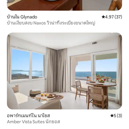
บ้านใน Glynado
คะแนนเฉลี่ย 4.
4.97 (37)
บ้านเงียบสงบ Naxos วิวน่าทึ่งระเบียงขนาดใหญ่
อพาร์ทเมนท์ใน นาโซส
คะแนนเฉลี่
5 (3)
Amber Vista Suites นักซอส