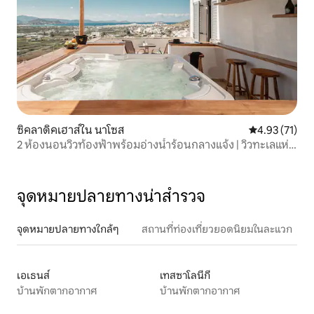
ซิคลาดิคเฮาส์ใน นาโซส
คะแนนเฉลี่ย 4.
4.93 (71)
2 ห้องนอนวิวท้องฟ้าพร้อมอ่างน้ำร้อนกลางแจ้ง | วิวทะเลแห่ง
นาซอส
จุดหมายปลายทางน่าสำรวจ
จุดหมายปลายทางใกล้ๆ
สถานที่ท่องเที่ยวยอดนิยมในละแวก
เอเธนส์
เทสซาโลนีกี
บ้านพักตากอากาศ
บ้านพักตากอากาศ