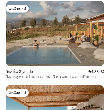
โดนใจเกสต์
โดนใจเกสต์
วิลล่าใน Glynado
คะแนนเฉลี่ย 4
4.88 (8)
วิลล่าหรูหราพร้อมสระว่ายน้ำ วิวทะเลและพระอาทิตย์ตก
โดนใจเกสต์
โดนใจเกสต์