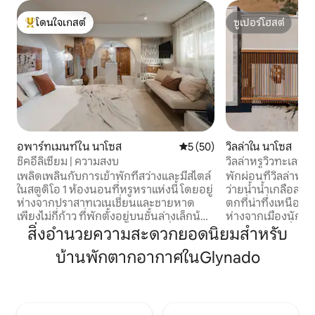
โดนใจเกสต์
ซูเปอร์โฮสต์
โดนใจเกสต์ที่สุด
ซูเปอร์โฮสต์
อพาร์ทเมนท์ใน นาโซส
คะแนนเฉลี่ย 5 จาก 5, 50 รีวิว
5 (50)
วิลล่าใน นาโซส
ชิคอีลิเซียม | ความสงบ
วิลล่าหรูวิวทะเลพร
เกียแอนนา
เพลิดเพลินกับการเข้าพักที่สว่างและมีสไตล์
พักผ่อนที่วิลล่าหร
ในสตูดิโอ 1 ห้องนอนที่หรูหราแห่งนี้ โดยอยู่
ว่ายน้ำน้ำเกลือส่ว
ห่างจากปราสาทเวเนเชี่ยนและชายหาด
ตกที่น่าทึ่งเหนือทะเ
เพียงไม่กี่ก้าว ที่พักตั้งอยู่บนชั้นล่างเล็กน้อย
ห่างจากเมืองนักซอ
และเข้าถึงได้ง่ายโดยเดินเพียงไม่กี่ก้าว
จากชายหาดที่ใกล้ที่
สิ่งอำนวยความสะดวกยอดนิยมสำหรับ
ที่พักให้ความรู้สึกเบาสบายและอบอุ่น ที่พัก
พักได้อย่างสะดวกส
บ้านพักตากอากาศในGlynado
มีห้องนอนที่อบอุ่น ห้องน้ำที่ทันสมัย ห้อง
เพลิดเพลินกับกา
ครัวที่มีอุปกรณ์ครบครัน และเครื่องซักผ้า/
แจ้งพร้อมบาร์บีคิว
เครื่องอบผ้า ทำเลที่ตั้งดีเยี่ยม อยู่ในระยะที่
Nespresso สมาร์ทท
เดินถึงร้านอาหาร ร้านค้า และสถานที่ท่อง
เป็นส่วนตัวอย่างสมบ
เที่ยวได้ และมีพื้นที่นั่งเล่นที่จัดไว้ให้คุณ
แบบสำหรับครอบครัว 