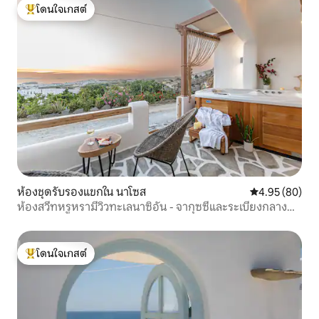
โดนใจเกสต์
โดนใจเกสต์ที่สุด
ห้องชุดรับรองแขกใน นาโซส
คะแนนเฉลี่ย 4.
4.95 (80)
ห้องสวีทหรูหรามีวิวทะเลนาซิอัน - จากุซซี่และระเบียงกลาง
แจ้ง
โดนใจเกสต์
โดนใจเกสต์ที่สุด