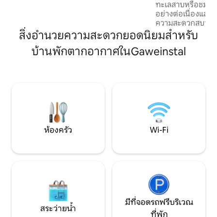
ทะเลสาบหรือชมนกน้
คุณสามารถใช้ชีวิตอย่างสะดวกสบายและ
อย่างต่อเนื่องแล
สำรวจสถานที่ท่องเที่ยวสุดพิเศษของ
ความสะดวกสบายบน
เวียนนา
ทะเลสาบเดิมเป็นห้
สิ่งอำนวยความสะดวกยอดนิยมสำหรับ
เป็นผู้เขียนที่พัก 
บ้านพักตากอากาศในGaweinstal
ของสตูดิโอถูกแทนที
สันทนาการและเปิดโ
สถาปัตยกรรมที่ยอด
น้อยตั้งอยู่เหนือ
ด้วยผนังด้านหลังโ
ผ้านวมนุ่มๆคุณจะรู้
อบอุ่น:)
ห้องครัว
Wi-Fi
มีที่จอดรถฟรีบริเวณ
สระว่ายน้ำ
ที่พัก