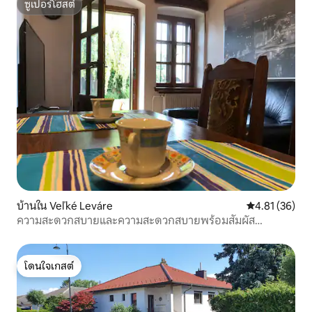
ซูเปอร์โฮสต์
ซูเปอร์โฮสต์
บ้านใน Veľké Leváre
คะแนนเฉลี่ย 4.
4.81 (36)
ความสะดวกสบายและความสะดวกสบายพร้อมสัมผัส
ประวัติศาสตร์
โดนใจเกสต์
โดนใจเกสต์