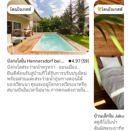
โดนใจเกสต์
โดนใจเกสต์
โดนใจเกสต์
โดนใจเกสต์ที่สุด
บังกะโลใน Hennersdorf bei W
คะแนนเฉลี่ย 4.97 จาก 5, 59 รีวิว
4.97 (59)
ien
บังกะโลสระว่ายน้ำหรูหรา - ขอบเมือง
เวียนนา
ยินดีต้อนรับสู่บ้านที่ได้รับการปรับปรุงใหม่
พร้อมสวนและสระว่ายน้ำอุ่นทางตอนใต้
ของเวียนนา คุณจะอยู่ใจกลางเวียนนาหรือ
สนามบินในเวลาไม่นาน การตกแต่งภายใน
และระเบียงได้รับการออกแบบอย่างน่ารัก
ด้วยความช่วยเหลือของสถาปนิกจาก
Syntax Architects ศิลปะสมัยใหม่
เฟอร์นิเจอร์ดีไซน์ อินเทอร์เน็ตความเร็วสูง
บ้านเล็กใน Jakubo
เครื่องปรับอากาศ สมาร์ททีวีพร้อมเน็ตฟ
สตูดิโอในน้ำ
ลิกซ์ พื้นที่ทำงาน และห้องครัวที่ทันสมัย
สัมผัสพระอาทิตย์ข
เป็นมาตรฐาน บนพื้นที่ทั้งหมด 210 ตร.ม.