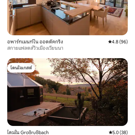
อพาร์ทเมนท์ใน ออตตัคกริง
คะแนนเฉลี่ย 4
4.8 (96)
สกายแฟลตส์วิวเมืองเวียนนา
โดนใจเกสต์
โดนใจเกสต์
โดมใน Großrußbach
คะแนนเฉลี่ย 5
5.0 (38)