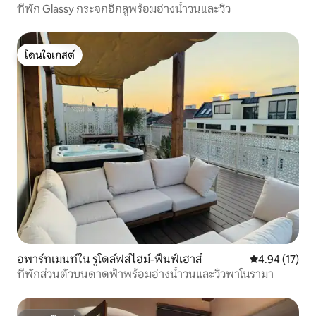
ที่พัก Glassy กระจกอิกลูพร้อมอ่างน้ำวนและวิว
โดนใจเกสต์
โดนใจเกสต์
อพาร์ทเมนท์ใน รูโดล์ฟส์ไฮม์-ฟึนฟ์เฮาส์
คะแนนเฉลี่ย 4.
4.94 (17)
ที่พักส่วนตัวบนดาดฟ้าพร้อมอ่างน้ำวนและวิวพาโนรามา