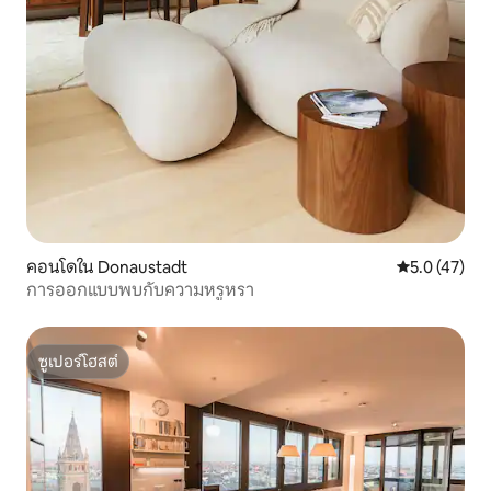
คอนโดใน Donaustadt
คะแนนเฉลี่ย 5
5.0 (47)
การออกแบบพบกับความหรูหรา
ซูเปอร์โฮสต์
ซูเปอร์โฮสต์