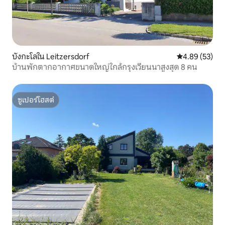
บังกะโลใน Leitzersdorf
คะแนนเฉลี่ย 4.
4.89 (53)
บ้านพักตากอากาศขนาดใหญ่ใกล้กรุงเวียนนาสูงสุด 8 คน
ซูเปอร์โฮสต์
ซูเปอร์โฮสต์