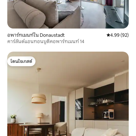
อพาร์ทเมนท์ใน Donaustadt
คะแนนเฉลี่ย 4.
4.99 (92)
คาร์ลันด์แอนทอนบูติคอพาร์ทเมนท์ 14
โดนใจเกสต์
โดนใจเกสต์