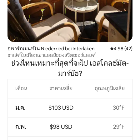
อพาร์ทเมนท์ใน Niederried bei Interlaken
คะแนนเฉลี่ย 4.
4.98 (42)
ชาเล่ต์ในเทือกเขาแอลป์ของสวิตเซอร์แลนด์
ช่วงไหนเหมาะที่สุดที่จะไป เอสโคลซ์มัต-
มาร์บัช?
เดือน
ราคาเฉลี่ย
อุณหภูมิเฉลี่ย
ม.ค.
$103 USD
30°F
ก.พ.
$98 USD
29°F