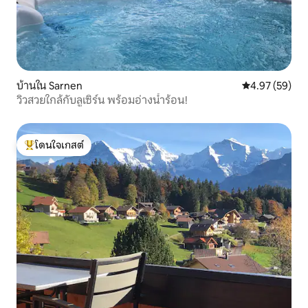
บ้านใน Sarnen
คะแนนเฉลี่ย 4.
4.97 (59)
วิวสวยใกล้กับลูเซิร์น พร้อมอ่างน้ำร้อน!
โดนใจเกสต์
โดนใจเกสต์ที่สุด