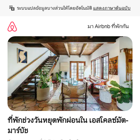
ข้าม
ระบบแปลข้อมูลบางส่วนให้โดยอัตโนมัติ 
แสดงภาษาต้นฉบับ
ไป
ยัง
เนื้อหา
มา Airbnb ที่พักกัน
ที่พักช่วงวันหยุดพักผ่อนใน เอสโคลซ์มัต-
มาร์บัช