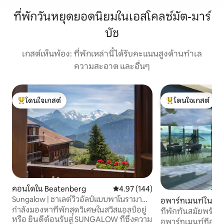
ที่พักวันหยุดยอดนิยมในเอสโคลซ์มัต-มาร์
บัช
เกสต์เห็นพ้อง: ที่พักเหล่านี้ได้รับคะแนนสูงด้านทำเล
ความสะอาด และอื่นๆ
โดนใจเกสต์
โดนใจเกสต์
โดนใจเกสต์ที่สุด
โดนใจเกสต์ที่สุด
คอนโดใน Beatenberg
คะแนนเฉลี่ย 4.97 จาก 5, 144 รีวิว
4.97 (144)
Sungalow | ชาเลต์วิวอัลป์แบบพาโนรามา
อพาร์ทเมนท์ใน Kra
สไตล์วินเทจ-ชิค
กำลังมองหาที่พักสุดวิเศษในสวิสแอลป์อยู่
ที่พักทันสมัยพร้อ
หรือ ยินดีต้อนรับสู่ SUNGALOW ที่ซึ่งความ
ทะเลสาบทูน
อพาร์ทเมนท์ที่อบอุ่