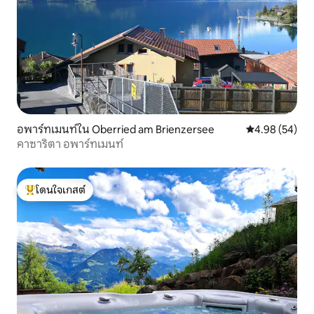
อพาร์ทเมนท์ใน Oberried am Brienzersee
คะแนนเฉลี่ย 4.
4.98 (54)
คาซาริตา อพาร์ทเมนท์
โดนใจเกสต์
โดนใจเกสต์ที่สุด