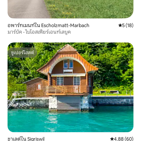
อพาร์ทเมนท์ใน Escholzmatt-Marbach
คะแนนเฉลี่ย
5 (18)
มาร์บัค - ไบโอสเฟียร์เอนท์เลบูค
ซูเปอร์โฮสต์
ซูเปอร์โฮสต์
ชาเลต์ใน Sigriswil
คะแนนเฉลี่ย 4.8
4.88 (60)