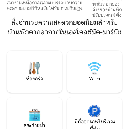
สง่างามเหนือกาลเวลามาบรรจบกับความ
พาโนรามาของ Thune
สะดวกสบายที่ทันสมัย ได้รับการปรับปรุง
ล่างของบ้านพักตาก
ใหม่ในปี 2024 เพลิดเพลินกับห้องครัวชั้นเลิศ
ปรับปรุงใหม่ ตั้งอย
ที่มีอุปกรณ์ครบครันพื้นที่นั่งเล่นที่มีสไตล์
หมู่บ้านและเป็นจุด
สิ่งอำนวยความสะดวกยอดนิยมสำหรับ
และระเบียงรอบด้านพร้อมวิวทะเลสาบ
เที่ยวไปยังภูเขาแ
Thun & the Eiger, Mönch และ Jungfrau
บ้านพักตากอากาศในเอสโคลซ์มัต-มาร์บัช
4 ท่าน ระเบียงพร้อ
ตั้งอยู่ห่างจากป้ายรถเมล์ 10 เมตรไปยัง
อาบแดด 2 ตัวพื้นที
สถานีอินเตอร์ลาเคนและบีทเทนเบิร์ก
พร้อมไม้ 1 กล่อง รวมแผนที่พาโนรามา
เหมาะสำหรับครอบครัวมีสวนสาธารณะ
(ส่วนลดต่างๆ) สถาน
สำหรับเด็กด้านนอกเส้นทางเดินป่าและ
ขนส่ง Krattigen Do
พื้นที่บาร์บีคิวที่ใช้ร่วมกัน ที่จอดรถส่วนตัว
ร้านค้าในหมู่บ้านส
แบบมีหลังคาสมาร์ททีวีและ Wi-Fi ฟรี
Thun, Spiez, Aesch
Beatenberg, Bern
ห้องครัว
Wi-Fi
มีที่จอดรถฟรีบริเวณ
สระว่ายน้ำ
ที่พัก