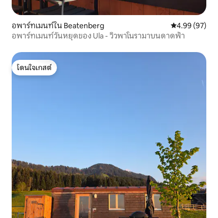
อพาร์ทเมนท์ใน Beatenberg
คะแนนเฉลี่ย 4.
4.99 (97)
อพาร์ทเมนท์วันหยุดของ Ula - วิวพาโนรามาบนดาดฟ้า
โดนใจเกสต์
โดนใจเกสต์