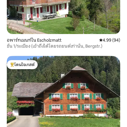
อพาร์ทเมนท์ใน Escholzmatt
คะแนนเฉลี่ย 4.9
4.99 (94)
ชั้น 1/ระเบียง (เข้าถึงได้โดยรถยนต์เท่านั้น, Bergstr.)
โดนใจเกสต์
โดนใจเกสต์ที่สุด