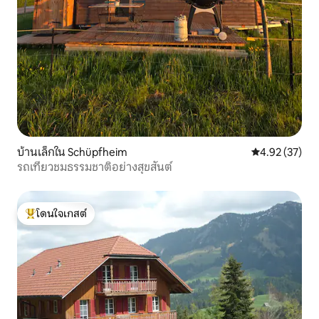
บ้านเล็กใน Schüpfheim
คะแนนเฉลี่ย 4.
4.92 (37)
รถเที่ยวชมธรรมชาติอย่างสุขสันต์
โดนใจเกสต์
โดนใจเกสต์ที่สุด