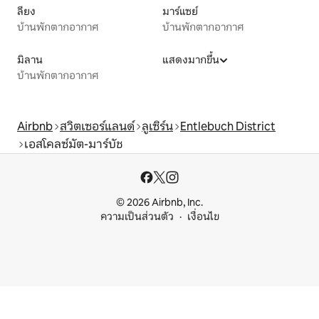
ลียง
มาร์แซย์
บ้านพักตากอากาศ
บ้านพักตากอากาศ
มิลาน
แสดงมากขึ้น
บ้านพักตากอากาศ
Airbnb
สวิตเซอร์แลนด์
ลูเซิร์น
Entlebuch District
เอสโคลซ์มัต-มาร์บัช
© 2026 Airbnb, Inc.
ความเป็นส่วนตัว
เงื่อนไข