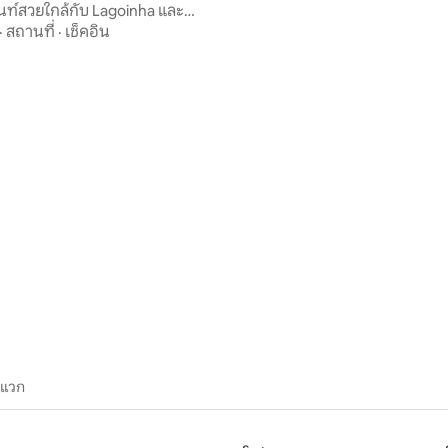
ท์สวยใกล้กับ Lagoinha และ
! 103
·
สถานที่
·
เช็คอิน
ะแวก