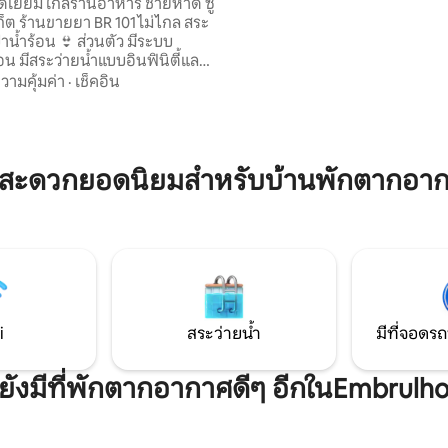
านอาหาร ชายหาด ซู
โซฟา 1 เตียง มีผ้าปูเตียงและผ้าเช็
็ต ร้านขายยา BR 101 ไม่ไกล สระ
รีวิวโปรไฟล์เต็มรูปแบบ! พระอาทิต
าน้ำร้อน 👙 ส่วนตัว มีระบบ
สวยงาม! แนวคิดที่เป็นเอกลักษณ์ ทันสมัย
น มีสระว่ายน้ำแบบอินฟินิตี้และ
และเป็นกันเอง น่าประหลาดใจ!!!
ละความเป็น
วามคุ้มค่า
·
เช็คอิน
วามเป็นส่วนตัวและประสบการณ์
น ทีวี และไฟที่ควบคุมด้วย Alexa
มสะดวกยอดนิยมสำหรับบ้านพักตากอา
ความหรูหราและความสะดวกสบาย
ที่สมบูรณ์ เหมาะสำหรับ
งาน ฮันนีมูน และอื่น ๆ ♥️ การ
โรแมนติกอย่างพิถีพิถัน
i
สระว่ายน้ำ
มีที่จอดรถ
ยังมีที่พักตากอากาศดีๆ อีกในEmbrulh