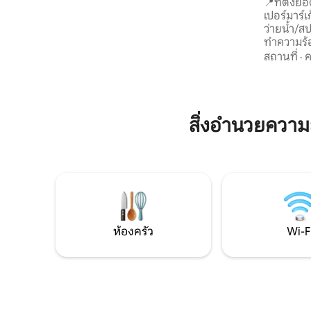
ทะเล
📍ที่ตั้งยอดเยี่ยม ใกล้ร้
เครื่องซักผ้า และห้องครัวพร้อมอุปกรณ์ครบ
เปอร์มาร์เก
ครัน ทั้งเตา ตู้เย็น ไมโครเวฟ เครื่องชงกาแฟ
ว่ายน้ำ/สป
เครื่องปิ้งขนมปัง เครื่องปั่น หม้อทอดไร้
ทำความร้อ
น้ำมัน และอุปกรณ์อื่นๆ มีเก้าอี้ชายหาด 4
เพดานกระจก 🌳 🌊 ธรรมชาติแ
สถานที่
·
ค
ตัว ร่ม และหมอนสำหรับผู้เข้าพัก
ส่วนตัว สถานที่พักผ่อนสำหรับคู่รักที่
ต้องการค
พิเศษ 🌌 การออกแบบและเทคโนโลยี เพดาน
กระจก ม่า
สิ่งอำนวยควา
นำมาซึ่ง
ประสบการณ์ 💍 
การขอแต่ง
ตกแต่งที่
ห้องครัว
Wi-F