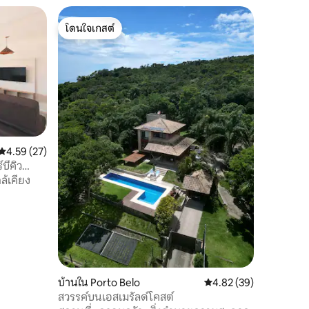
โดนใจเกสต์
โดนใจเกสต์
คะแนนเฉลี่ย 4.59 จาก 5, 27 รีวิว
4.59 (27)
บีคิว
ล้เคียง
บ้านใน Porto Belo
คะแนนเฉลี่ย 4.82 จาก 5,
4.82 (39)
สวรรค์บนเอสเมรัลด์โคสต์