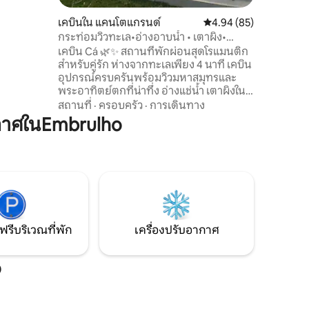
ดตัวให้
ย์ตกดินที่
เคบินใน แคนโตแกรนด์
คะแนนเฉลี่ย 4.94 จาก 5,
4.94 (85)
กระท่อมวิวทะเล•อ่างอาบน้ำ • เตาผิง•
พระอาทิตย์ตก
เคบิน Cá 🌿✨ สถานที่พักผ่อนสุดโรแมนติก
สำหรับคู่รัก ห่างจากทะเลเพียง 4 นาที เคบิน
อุปกรณ์ครบครันพร้อมวิวมหาสมุทรและ
พระอาทิตย์ตกที่น่าทึ่ง อ่างแช่น้ำ เตาผิงใน
ร่มและกลางแจ้ง เตียงนอนสบาย
สถานที่
·
ครอบครัว
·
การเดินทาง
ผ้าปูที่นอนและผ้าเช็ดตัว เครื่องปรับอากาศ
กาศในEmbrulho
Wi-Fi สมาร์ททีวี และห้องครัวที่มีอุปกรณ์
ครบครัน สภาพแวดล้อมที่อบอุ่นท่ามกลาง
ธรรมชาติ เหมาะสำหรับการพักผ่อนและ
เพลิดเพลินกับช่วงเวลาพิเศษร่วมกัน เรามี
ผ้าปูที่นอนและผ้าขนหนูให้ ที่จอดรถส่วนตัว
และเช็คอินด้วยตนเองโดยใช้กุญแจในตู้
นิรภัย
ฟรีบริเวณที่พัก
เครื่องปรับอากาศ
o