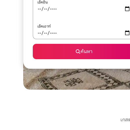
เช็คอิน
เช็คเอาท์
ค้นหา
เกสต