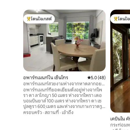
โดนใจเกสต์
โดนใจ
โดนใจเกสต์ที่สุด
โดนใจเกสต
อพาร์ทเมนท์ใน เซ็นโทร
คะแนนเฉลี่ย 5.0 จาก 5,
5.0 (48)
อพาร์ทเมนท์สวยงามห่างจากหาดลากอย
ญา/บอมบินยาส์ 50 เมตร
อพาร์ทเมนท์ที่ยอดเยี่ยมตั้งอยู่ห่างจากไพ
รา ดา ลาโกญา 50 เมตร ห่างจากไพรา เดอ
บอมบินยาส์ 100 เมตร ห่างจากไพรา ดา เซ
ปูลตูรา 600 เมตร และห่างจากเกาะกวาตรู
800 เมตร ที่พักตกแต่งครบครัน มี 2 ห้อง
ครอบครัว
·
สถานที่
·
เข้าถึง
นอน (ทั้งสองห้องมีเครื่องปรับอากาศ) 2
เคบินใน 
ห้องน้ำ ระเบียงขนาดใหญ่พร้อมเตาบาร์บีคิว
กระท่อมหรู
ห้องนั่งเล่นพร้อมพัดลม ห้องซักรีดพร้อม