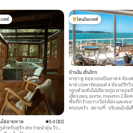
เกสต์
โดนใจเกสต์
์ที่สุด
โดนใจเกสต์ที่สุด
บ้านใน เซ็นโทร
คาซา ดู ซอล บอมบินฮาส 4 ห้องสว
 48 รีวิว
ทะเลที่น่าทึ่ง
คาซ่า/อพาร์ตเมนต์ 4 ห้องสวีทวิ
รอบด้วยต้นไม้เขียวชอุ่ม เรายอมรั
เลี้ยง peq. porte, maximo 2 ล็อ
พื้นที่กว้างขวาง โปร่งโล่ง และสะ
ทำเลเงียบสงบและปลอดภัย ห่า
ครอบครัว
·
สถานที่
·
บริเวณใกล้เค
บอมบินยาส์ 450 เมตร ห่างจาก
ญา/พรายญา 400 เมตร (มีเรือทั
คันโตชายหาด
คะแนนเฉลี่ย 5.0 จาก 5, 82 รีวิว
5.0 (82)
น้ำ) และห่างจากหาด 4 เกาะ 300
สำหรับคู่รัก สระว่ายน้ำอุ่น วิว
(สามารถเดินไปได้) เตียง 7 เตียง