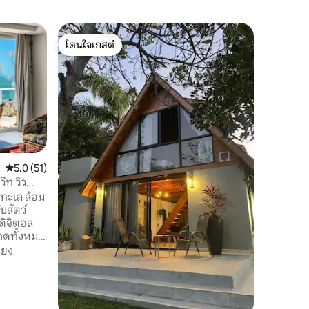
อพาร์ทเม
โดนใจเกสต์
โดนใจเก
อพาร์ทเม
โดนใจเกสต์
โดนใจเก
อพาร์ทเม
ห้องนั่งเ
ระเบียงที่กว้างขว
ใจกลางเต
เวลากลาง
สถานที่
·
เสียงทะเล
คุณสามาร
เดิน... พ
คะแนนเฉลี่ย 5.0 จาก 5, 51 รีวิว
5.0 (51)
ผ่อนของน
ีท วิว
ประทัดระ
วทะเล ล้อม
เห็นปลาว
บสัตว์
ประสบการณ
คดิจิตอล
อาดทั้งหมด
งจากหาด
ียง
หาดลากอย
วร์และดำ
 เมตร
และเตียง