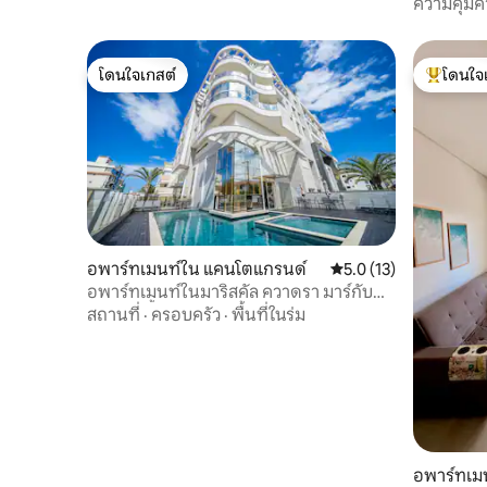
แขวน
ความคุ้มค่
โดนใจเกสต์
โดนใจ
โดนใจเกสต์
โดนใจเกสต
อพาร์ทเมนท์ใน แคนโตแกรนด์
คะแนนเฉลี่ย 5.0 จาก 5,
5.0 (13)
อพาร์ทเมนท์ในมาริสคัล ควาดรา มาร์กับ
สระว่ายน้ำ
สถานที่
·
ครอบครัว
·
พื้นที่ในร่ม
อพาร์ทเมน