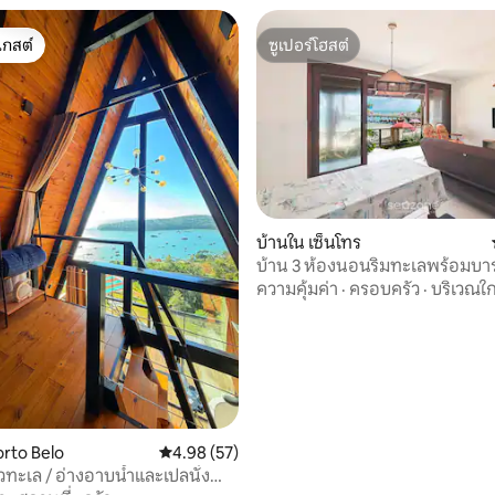
เกสต์
ซูเปอร์โฮสต์
์ที่สุด
ซูเปอร์โฮสต์
บ้านใน เซ็นโทร
บ้าน 3 ห้องนอนริมทะเลพร้อมบาร์
Bombinhas SDN042
ความคุ้มค่า
·
ครอบครัว
·
บริเวณใก
77 รีวิว
orto Belo
คะแนนเฉลี่ย 4.98 จาก 5, 57 รีวิว
4.98 (57)
วทะเล / อ่างอาบน้ำและเปลนั่ง