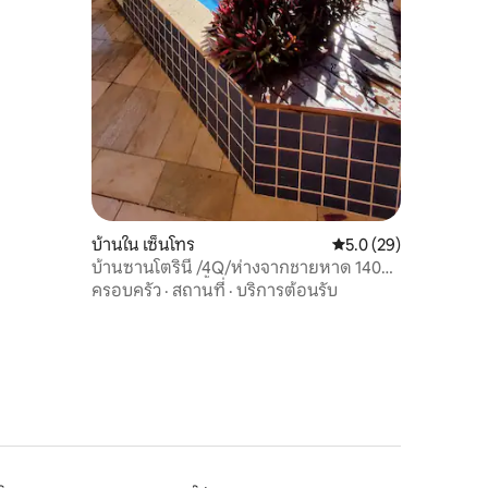
บ้านใน เซ็นโทร
คะแนนเฉลี่ย 5.0 จาก 5,
5.0 (29)
บ้านซานโตรินี /4Q/ห่างจากชายหาด 140
เมตร - สระว่ายน้ำอุ่น
ครอบครัว
·
สถานที่
·
บริการต้อนรับ