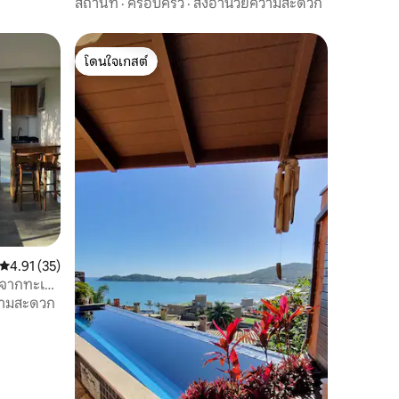
สถานที่
·
ครอบครัว
·
สิ่งอำนวยความสะดวก
โดนใจเกสต์
โดนใจเกสต์
คะแนนเฉลี่ย 4.91 จาก 5, 35 รีวิว
4.91 (35)
รจากทะเล |
วามสะดวก