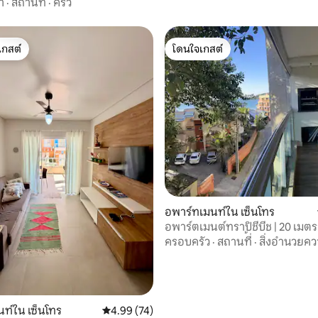
า
·
สถานที่
·
ครัว
เกสต์
โดนใจเกสต์
์ที่สุด
โดนใจเกสต์
 13 รีวิว
อพาร์ทเมนท์ใน เซ็นโทร
อพาร์ตเมนต์ทราปิชีบีช | 20 เมต
เป็นมิตรกับสัตว์เลี้ยง
ครอบครัว
·
สถานที่
·
สิ่งอำนวยค
ท์ใน เซ็นโทร
คะแนนเฉลี่ย 4.99 จาก 5, 74 รีวิว
4.99 (74)