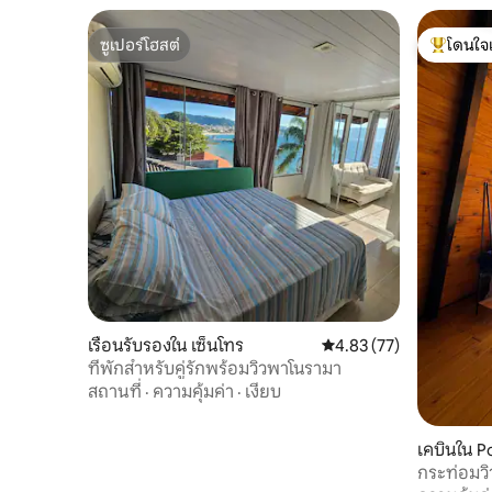
ซูเปอร์โฮสต์
โดนใจ
ซูเปอร์โฮสต์
โดนใจเกสต
เรือนรับรองใน เซ็นโทร
คะแนนเฉลี่ย 4.83 จาก 5, 
4.83 (77)
ที่พักสำหรับคู่รักพร้อมวิวพาโนรามา
สถานที่
·
ความคุ้มค่า
·
เงียบ
เคบินใน P
กระท่อมวิ