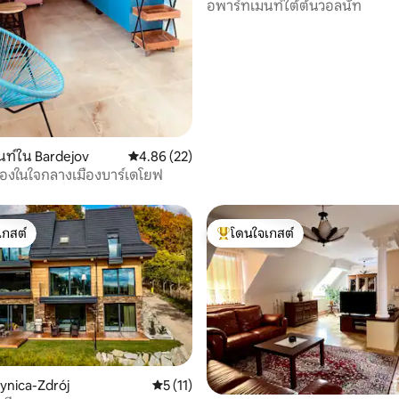
อพาร์ทเมนท์ใต้ต้นวอลนัท
 19 รีวิว
ท์ใน Bardejov
คะแนนเฉลี่ย 4.86 จาก 5, 22 รีวิว
4.86 (22)
้องในใจกลางเมืองบาร์เดโยฟ
เกสต์
โดนใจเกสต์
์ที่สุด
โดนใจเกสต์ที่สุด
rynica-Zdrój
คะแนนเฉลี่ย 5 จาก 5, 11 รีวิว
5 (11)