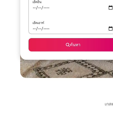
เช็คอิน
เช็คเอาท์
ค้นหา
เกสต