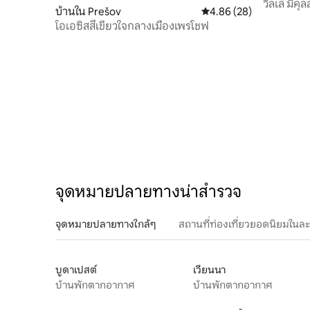
วิลเล่ มิคุลส
บ้านใน Prešov
คะแนนเฉลี่ย 4.86 จาก 5, 
4.86 (28)
โอเอซิสสีเขียวใจกลางเมืองเพรโชฟ
จุดหมายปลายทางน่าสำรวจ
จุดหมายปลายทางใกล้ๆ
สถานที่ท่องเที่ยวยอดนิยมในล
บูดาเปสต์
เวียนนา
บ้านพักตากอากาศ
บ้านพักตากอากาศ