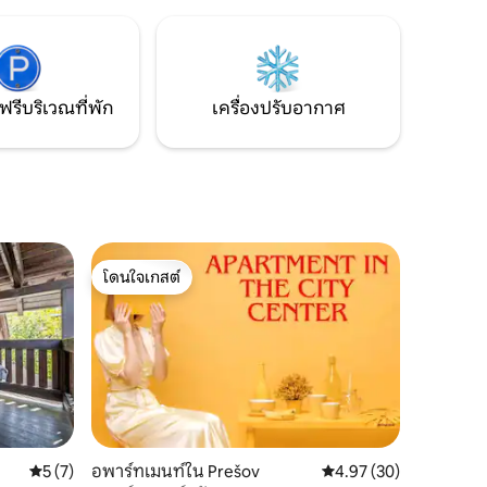
เข้าพัก 1 -4 คน ** (ห้องนอนพร้อมเตียง 180
เราจะกำจัด
ซม. และห้องนั่งเล่นพร้อมเตียงโซฟา 140
กฏขึ้นอีก
ซม.) ทางเข้าไม่มีพื้นต่างระดับ - ลิฟต์
นเสียงนก
ุณจะได้
ฟรีบริเวณที่พัก
เครื่องปรับอากาศ
โดนใจเกสต์
โดนใจเกสต์
คะแนนเฉลี่ย 5 จาก 5, 7 รีวิว
5 (7)
อพาร์ทเมนท์ใน Prešov
คะแนนเฉลี่ย 4.97 จาก 5,
4.97 (30)