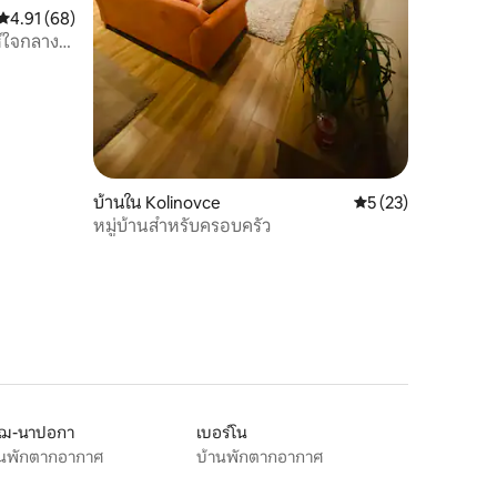
คะแนนเฉลี่ย 4.91 จาก 5, 68 รีวิว
4.91 (68)
ห์ใจกลาง
บ้านใน Kolinovce
คะแนนเฉลี่ย 5 จาก 5,
5 (23)
หมู่บ้านสำหรับครอบครัว
ุฌ-นาปอกา
เบอร์โน
านพักตากอากาศ
บ้านพักตากอากาศ