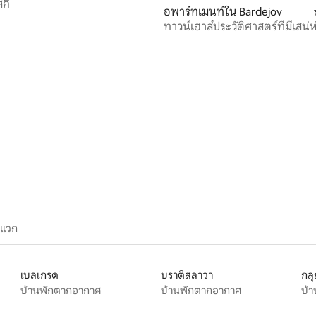
กี้
28 รีวิว
อพาร์ทเมนท์ใน Bardejov
ทาวน์เฮาส์ประวัติศาสตร์ที่มีเสน่
บาร์เดโยฟ!
ะแวก
เบลเกรด
บราติสลาวา
กล
บ้านพักตากอากาศ
บ้านพักตากอากาศ
บ้