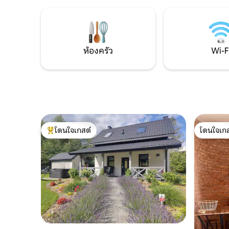
หากสภาพอากาศเอื้ออำนวย เส้นทาง
ถิ่นเพื่อป
สีน้ำเงินอยู่ห่างจากคอทเทจ 100 ม. ออสตรี
การเดินผ่า
เวียร์ช 15 -25 นาทีขึ้นเขาผ่านป่า เข้าถึงได้ใน
ศูนย์การค้
ฤดูหนาวด้วยโซ่เท่านั้น ข้อดี - ไม่มีสัญญาณ
ห่างจากที
โทรศัพท์มือถือ :)
ห้องครัว
Wi-F
โดนใจเกสต์
โดนใจเกส
โดนใจเกสต์ที่สุด
โดนใจเกส