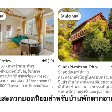
ต์
โดนใจเกสต์
ต์
โดนใจเกสต์
 14 รีวิว
Prešov
คะแนนเฉลี่ย 5 จาก 5, 19 รีวิว
5 (19)
 S7 - อพาร์ทเมนท์หรู
บ้านใน Piwniczna-Zdrój
งใหม่แห่งนี้ตั้งอยู่ใจกลาง
ป่าออสโตยาใต้ลาส
ทางประวัติศาสตร์ของ Prešov
กระท่อมหลังนี้อยู่ในครอบครัวข
่สวยงามของโบสถ์ Franciscan ที่
ปีแล้ว มันเกิดจากความฝันของสถานที่ส่วน
า 600 ปี บรรยากาศที่ยอดเยี่ยม
ตัวที่ห่างไกลจากอารยธรรมที่คุ
เงียบสงบให้บรรยากาศยามเย็นที่
หลบหนีความเร่งรีบและวุ่นวายขอ
งความเป็นอยู่ที่ดีที่ไม่ถูก
ใหญ่ได้ ที่พักนี้มีจิตวิญญาณที่เต
ามสะดวกยอดนิยมสำหรับบ้านพักตากอาก
การเข้าถึงที่ยอดเยี่ยมในเมือง
ของที่ระลึก และเช่นเดียวกับบ้านเ
ที่ทุกคนสามารถมาเองได้ไม่ว่า
มันมีเสน่ห์ของตัวเอง - บางอย่างม
รพักผ่อนหรือกาแฟของคาเฟ่ท้อง
เอี๊ยด บางอย่างมีเสียงดังเอี๊ยด 