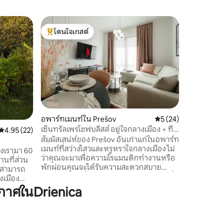
อพาร์ทเม
โดนใจเกสต์
โดนใจ
อพาร์ทเม
โดนใจเกสต์ที่สุด
โดนใจเกส
จอดรถฟร
เลือกที่
ที่ทันสมั
ของเราสา
ผ่อนในวั
คุณในกา
ประโยชน์จากก
วางแผนก
ความช่วย
อพาร์ทเมนท์ใน Prešov
คะแนนเฉลี่ย 5 จาก 5,
5 (24)
Beskid N
เซ็นทรัลเพรโชฟบลิสส์ อยู่ใจกลางเมือง + ที่
คะแนนเฉลี่ย 4.95 จาก 5, 22 รีวิว
4.95 (22)
สักแก้วหน้าเตาผิง อพาร์
จอดรถ
สัมผัสเสน่ห์ของ Prešov อันเก่าแก่ในอพาร์ท
ที่ชั้นล่
เมนท์ที่สว่างไสวและหรูหราใจกลางเมือง ไม่
Krynica Z
องเรามา 60
ว่าคุณจะมาเพื่อความโรแมนติกทำงานหรือ
มากมายได
พักผ่อนคุณจะได้รับความสะดวกสบาย
ณสามารถ
ระดับโรงแรมที่จอดรถในร่มส่วนตัว Wi-Fi ที่
งเมือง
รวดเร็วเน็ตฟลิกซ์และการตกแต่งภายในที่มี
็มไปด้วย
าศในDrienica
สไตล์เพียงไม่กี่ก้าวจากใจกลางของกิจกรรม
ก่าทุกหลัง
ราคาพื้นฐานสำหรับ 2 คน ผู้เข้าพักเพิ่มเติม
ีเสียงดัง
ทุกคน +12 €/คืนฟรีทารก ที่พักสำหรับ * ผู้
และแมงมุม