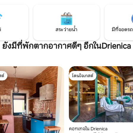
ระวัติศาสตร์ซึ่งเป็นส่วนหนึ่งของ
ของเราก็ทำงานหนักมาก - ไม่ว่า
นศูนย์กลางหรือช้อปปิ้งที่
ใยแมงมุมบ่อยแค่ไหน มันก็จะปรา
า NOVUM ที่อยู่ใกล้เคียงซึ่งอยู่
ทันที ในช่วงกลางวัน คุณจะได้ยิ
่พักของคุณ 5 นาที
และจิ้งหรีด และในช่วงกลางคืน ค
เห็นดาว
i
สระว่ายน้ำ
มีที่จอดรถ
ยังมีที่พักตากอากาศดีๆ อีกในDrienica
ต์
โดนใจเกสต์
ต์
โดนใจเกสต์
คอทเทจใน Drienica