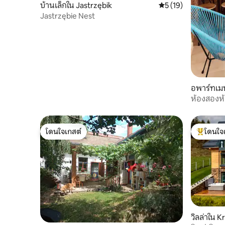
บ้านเล็กใน Jastrzębik
คะแนนเฉลี่ย 5 จาก 5,
5 (19)
Jastrzębie Nest
อพาร์ทเมน
ห้องสองห
โดนใจเกสต์
โดนใจ
โดนใจเกสต์
โดนใจเกสต
วิลล่าใน K