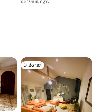
อพาร์ทเมนท์นูวัม
โดนใจเกสต์
โดนใจเกสต์