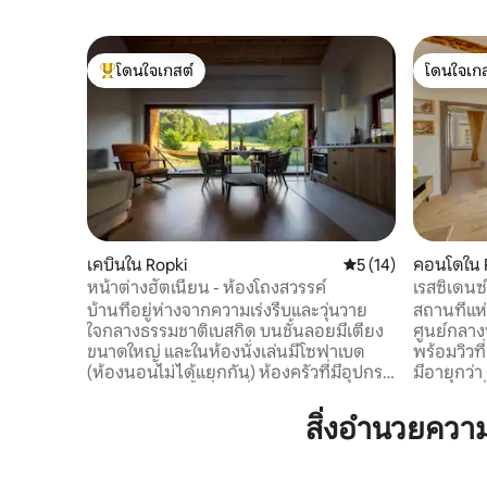
โดนใจเกสต์
โดนใจเกส
โดนใจเกสต์ที่สุด
โดนใจเกส
เคบินใน Ropki
คะแนนเฉลี่ย 5 จาก 5,
5 (14)
คอนโดใน 
หน้าต่างฮัตเนียน - ห้องโถงสวรรค์
เรสซิเดนซ์
บ้านที่อยู่ห่างจากความเร่งรีบและวุ่นวาย
สถานที่แห่
ใจกลางธรรมชาติเบสกิด ​บนชั้นลอยมีเตียง
ศูนย์กลาง
ขนาดใหญ่ และในห้องนั่งเล่นมีโซฟาเบด
พร้อมวิวที
(ห้องนอนไม่ได้แยกกัน) ห้องครัวที่มีอุปกรณ์
มีอายุกว่
ครบครัน ห้องน้ำที่มีเครื่องทำความร้อน โปร
ของซอยที่
เจ็กเตอร์สำหรับชมภาพยนตร์ในยามค่ำคืน
โรแมนติกขอ
สิ่งอำนวยคว
อินเทอร์เน็ตไฟเบอร์ออปติก เปลญวน
รบกวนหรือ
บาร์บีคิว เตาผิง และในฤดูหนาวมีเลื่อน :) เรา
ภายในสถาน
มอบความเงียบสงบและดวงดาวที่น่าจดจำ
จะเพื่อกา