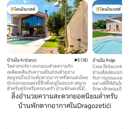
โดนใจเกสต์
โดนใจเกสต์
โดนใจเกสต์ที่สุด
โดนใจเกสต์ที่สุด
บ้านใน Križanci
คะแนนเฉลี่ย 5 จาก 5, 18 รีวิว
5 (18)
บ้านใน Polje
วิลล่าเทอร์ซา ออกแบบด้วยความรัก
Casa Škitaconka -
เพลิดเพลินกับความเป็นส่วนตัวอย่าง
บ้านสไตล์ชนบทของเร
สมบูรณ์ในบ้านพักตากอากาศที่ตกแต่งโดย
รับการบูรณะอย่าง
นักออกแบบแห่งนี้ซึ่งตั้งอยู่ในชนบท เหมาะ
อย่างพิถีพิถันในสไ
สำหรับคู่รักหรือครอบครัว บ้านพักแห่งนี้มี
รักษาลักษณะอิสเตรี
ขนาด 109 ตร.ม. บนแปลงที่ดินขนาด 750
สำหรับเรา ที่นี่ไม่ใช
สิ่งอำนวยความสะดวกยอดนิยมสำหรับ
ตร.ม. บ้านมี 2 ห้องนอนที่สะดวกสบาย
เต็มไปด้วยเรื่องรา
บ้านพักตากอากาศในDragozetići
พร้อมห้องน้ำ 1 ห้อง ห้องนั่งเล่น 1 ห้อง ห้อง
วิญญาณ — สถานที่ท
ครัวที่มีอุปกรณ์ครบครัน และพื้นที่กลางแจ้ง
คุณ ที่พักที่รายล้
ที่สวยงามพร้อมเตาปิ้งย่างแบบแก๊สและอ่าง
สระว่ายน้ำส่วนตัว 
น้ำร้อนที่มีระบบทำความร้อน บ้านพักแห่งนี้
สำหรับครอบครัวและ
อยู่ห่างจากสิ่งอำนวยความสะดวกทั้งหมด 2
หากคุณกำลังมองหาท