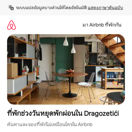
ข้าม
ระบบแปลข้อมูลบางส่วนให้โดยอัตโนมัติ 
แสดงภาษาต้นฉบับ
ไป
ยัง
เนื้อหา
มา Airbnb ที่พักกัน
ที่พักช่วงวันหยุดพักผ่อนใน Dragozetići
ค้นหาและจองที่พักไม่เหมือนใครใน Airbnb