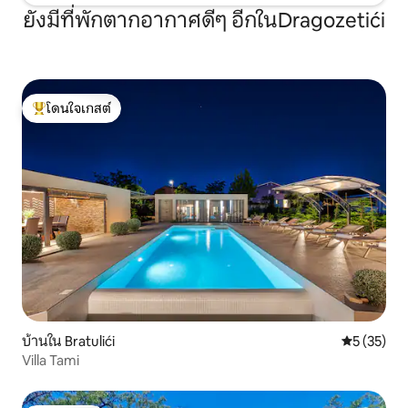
ยังมีที่พักตากอากาศดีๆ อีกในDragozetići
โดนใจเกสต์
โดนใจเกสต์ที่สุด
บ้านใน Bratulići
คะแนนเฉลี่ย
5 (35)
Villa Tami