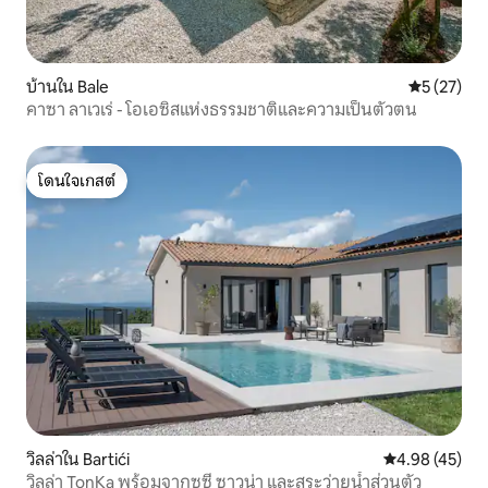
บ้านใน Bale
คะแนนเฉลี่ย
5 (27)
คาซา ลาเวเร่ - โอเอซิสแห่งธรรมชาติและความเป็นตัวตน
โดนใจเกสต์
โดนใจเกสต์
วิลล่าใน Bartići
คะแนนเฉลี่ย 4.
4.98 (45)
วิลล่า TonKa พร้อมจากุซซี่ ซาวน่า และสระว่ายน้ำส่วนตัว