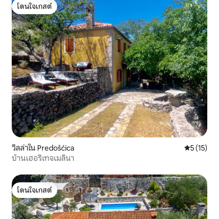
โดนใจเกสต์
โดนใจเกสต์
วิลล่าใน Predošćica
คะแนนเฉลี่ย
5 (15)
บ้านเฮอริเทจเมลินา
โดนใจเกสต์
โดนใจเกสต์