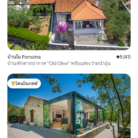
บ้านใน Porozina
คะแนนเฉลี่ย
5 (41)
บ้านพักตากอากาศ "Old Olive" พร้อมสระว่ายน้ำอุ่น
โดนใจเกสต์
โดนใจเกสต์ที่สุด