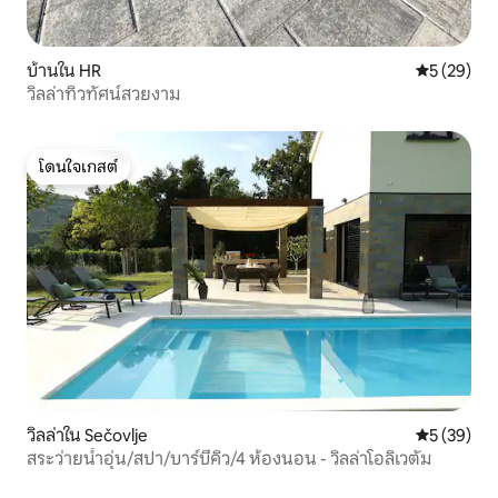
บ้านใน HR
คะแนนเฉลี่ย
5 (29)
วิลล่าทิวทัศน์สวยงาม
โดนใจเกสต์
โดนใจเกสต์
วิลล่าใน Sečovlje
คะแนนเฉลี่ย
5 (39)
สระว่ายน้ำอุ่น/สปา/บาร์บีคิว/4 ห้องนอน - วิลล่าโอลิเวตัม