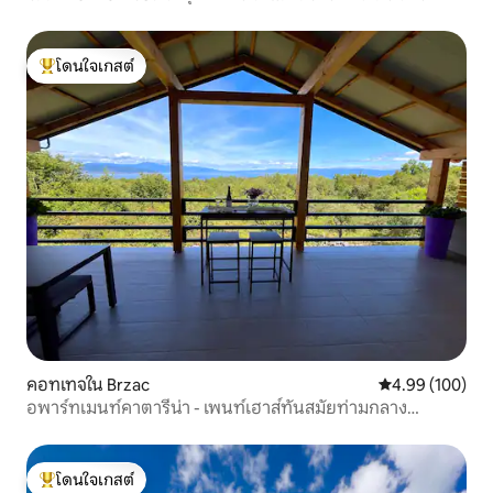
โดนใจเกสต์
โดนใจเกสต์ที่สุด
คอทเทจใน Brzac
คะแนนเฉลี่ย 4.9
4.99 (100)
อพาร์ทเมนท์คาตารีน่า - เพนท์เฮาส์ทันสมัยท่ามกลาง
ธรรมชาติ
โดนใจเกสต์
โดนใจเกสต์ที่สุด