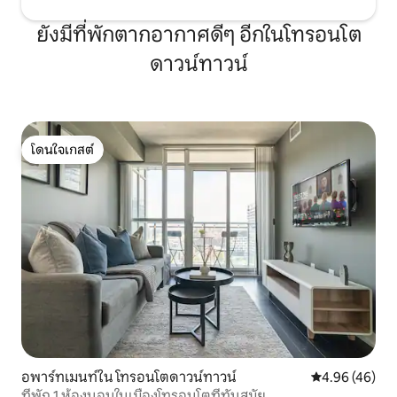
ยังมีที่พักตากอากาศดีๆ อีกในโทรอนโต
ดาวน์ทาวน์
โดนใจเกสต์
โดนใจเกสต์
อพาร์ทเมนท์ใน โทรอนโตดาวน์ทาวน์
คะแนนเฉลี่ย 4.
4.96 (46)
ที่พัก 1 ห้องนอนในเมืองโทรอนโตที่ทันสมัย