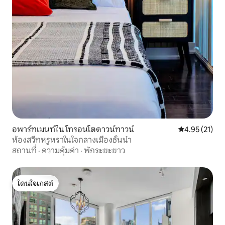
อพาร์ทเมนท์ใน โทรอนโตดาวน์ทาวน์
คะแนนเฉลี่ย 4.
4.95 (21)
ห้องสวีทหรูหราในใจกลางเมืองชั้นนำ
สถานที่
·
ความคุ้มค่า
·
พักระยะยาว
โดนใจเกสต์
โดนใจเกสต์