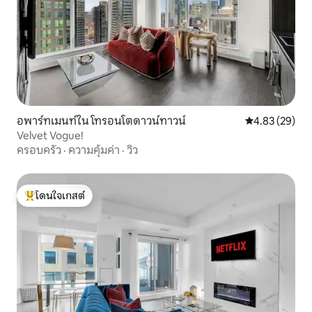
อพาร์ทเมนท์ใน โทรอนโตดาวน์ทาวน์
คะแนนเฉลี่ย 4.
4.83 (29)
Velvet Vogue!
ครอบครัว
·
ความคุ้มค่า
·
วิว
โดนใจเกสต์
โดนใจเกสต์ที่สุด