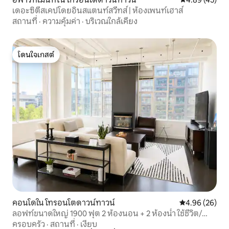
เดอะซิตี้สเคปโดยอินสแตนท์สวีทส์ | ห้องเพนท์เฮาส์
สถานที่
·
ความคุ้มค่า
·
บริเวณใกล้เคียง
โดนใจเกสต์
โดนใจเกสต์
คอนโดใน โทรอนโตดาวน์ทาวน์
คะแนนเฉลี่ย 4.
4.96 (26)
ลอฟท์ขนาดใหญ่ 1900 ฟุต 2 ห้องนอน + 2 ห้องน้ำ ใช้ชีวิต/
ทำงาน @ DT King West
ครอบครัว
·
สถานที่
·
เงียบ