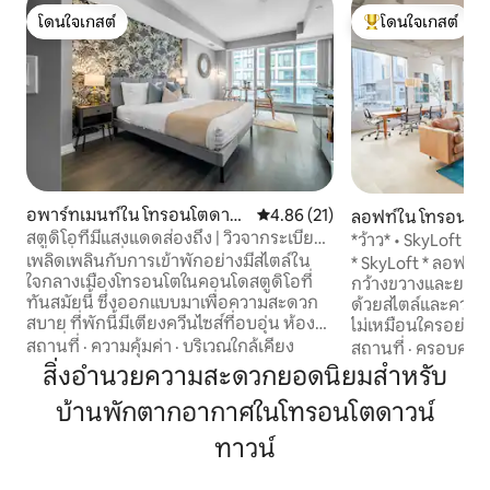
โดนใจเกสต์
โดนใจเกสต์
โดนใจเกสต์
โดนใจเกสต์ที่สุด
อพาร์ทเมนท์ใน โทรอนโตดาวน์
คะแนนเฉลี่ย 4.86 จาก 5, 21 รีวิว
4.86 (21)
ลอฟท์ใน โทรอนโตด
ทาวน์
สตูดิโอที่มีแสงแดดส่องถึง | วิวจากระเบียง |
*ว้าว* • SkyLoft ที
ทำเลที่ยอดเยี่ยม!
เพลิดเพลินกับการเข้าพักอย่างมีสไตล์ใน
* SkyLoft * ลอฟท์ท
ใจกลางเมืองโทรอนโตในคอนโดสตูดิโอที่
กว้างขวางและยอดเยี่ยม สร้างขึ
ทันสมัยนี้ ซึ่งออกแบบมาเพื่อความสะดวก
ด้วยสไตล์และความใส่
สบาย ที่พักนี้มีเตียงควีนไซส์ที่อบอุ่น ห้อง
ไม่เหมือนใครอย่างแท้จริง ขอน
ครัวที่ทันสมัยและมีอุปกรณ์ครบครัน และ
มุม 2 ห้องนอนพิเศ
สถานที่
·
ความคุ้มค่า
·
บริเวณใกล้เคียง
สถานที่
·
ครอบครัว
ระเบียงส่วนตัวที่มองเห็นวิวเมือง เหมาะ
และหน้าต่างกว้าง 35 
สิ่งอำนวยความสะดวกยอดนิยมสำหรับ
สำหรับนักเดินทางคนเดียว คู่รัก หรือนัก
ตร.ฟุตเต็มไปด้วยแสง จากที่พักที่โปร่
ธุรกิจที่ต้องการสัมผัสกับใจกลางเมือง ตั้ง
บ้านพักตากอากาศในโทรอนโตดาวน์
วิวเส้นขอบฟ้าแบบเ
อยู่ใกล้กับยองเก-ดันดัสสแควร์ อีตัน
Tower จุดประกาย
ทาวน์
เซ็นเตอร์ ร้านอาหาร ความบันเทิงยาม
เหนือสิ่งอื่นใดในชี
ค่ำคืน และระบบขนส่งสาธารณะ คุณจะได้
ประวัติศาสตร์ของ
อยู่ในทำเลที่สมบูรณ์แบบสำหรับการสำรวจ