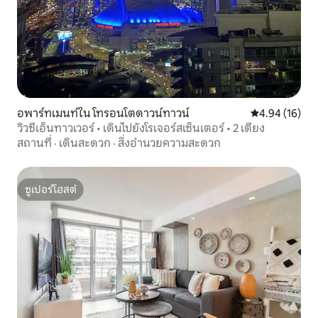
อพาร์ทเมนท์ใน โทรอนโตดาวน์ทาวน์
คะแนนเฉลี่ย 4.
4.94 (16)
วิวซีเอ็นทาวเวอร์ • เดินไปยังโรเจอร์สเซ็นเตอร์ • 2 เตียง
สถานที่
·
เดินสะดวก
·
สิ่งอำนวยความสะดวก
ซูเปอร์โฮสต์
ซูเปอร์โฮสต์