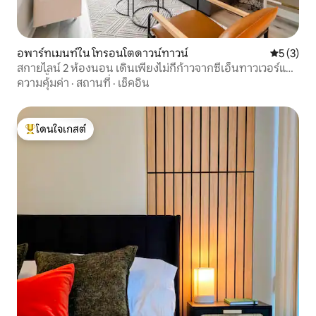
อพาร์ทเมนท์ใน โทรอนโตดาวน์ทาวน์
คะแนนเฉลี่
5 (3)
สกายไลน์ 2 ห้องนอน เดินเพียงไม่กี่ก้าวจากซีเอ็นทาวเวอร์และ
วิวริมน้ำ
ความคุ้มค่า
·
สถานที่
·
เช็คอิน
โดนใจเกสต์
โดนใจเกสต์ที่สุด