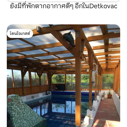
ยังมีที่พักตากอากาศดีๆ อีกในDetkovac
โดนใจเกสต์
โดนใจเกสต์