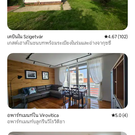
เคบินใน Szigetvár
คะแนนเฉลี่ย 4.6
4.67 (102)
เกสต์เฮาส์ในชนบทพร้อมระเบียงในร่มและอ่างจากุซซี่
อพาร์ทเมนท์ใน Virovitica
คะแนนเฉลี่ย 
5.0 (4)
อพาร์ทเมนท์บลูกรีนวิโรวิติชา