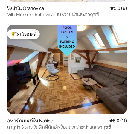
วิลล่าใน Orahovica
คะแนนเฉลี่ย 
5.0 (6)
Villa Merkur Orahovica | สระว่ายน้ำและจากุซซี่
โดนใจเกสต์
โดนใจเกสต์ที่สุด
อพาร์ทเมนท์ใน Našice
คะแนนเฉลี่ย 5
5.0 (11)
ลาลูน่า 5 ดาว รัสติกดีลักซ์พร้อมสระว่ายน้ำและจากุซซี่