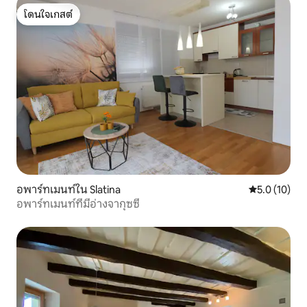
โดนใจเกสต์
โดนใจเกสต์
อพาร์ทเมนท์ใน Slatina
คะแนนเฉลี่ย 5
5.0 (10)
อพาร์ทเมนท์ที่มีอ่างจากุซซี่