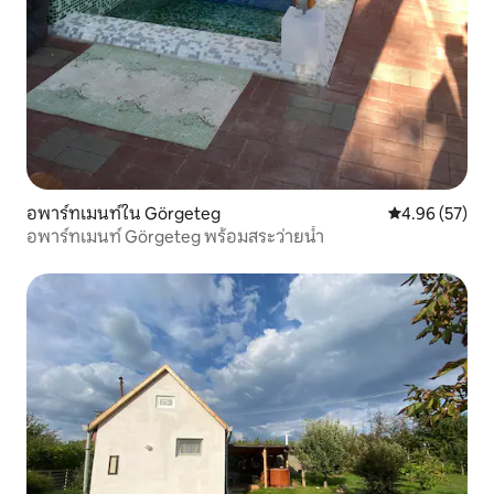
อพาร์ทเมนท์ใน Görgeteg
คะแนนเฉลี่ย 4.
4.96 (57)
อพาร์ทเมนท์ Görgeteg พร้อมสระว่ายน้ำ