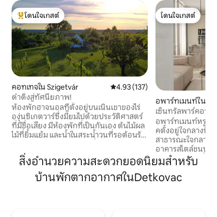
โดนใจเกสต์
โดนใจเกสต์
โดนใจเกสต์ที่สุด
โดนใจเกสต์
คอทเทจใน Szigetvár
คะแนนเฉลี่ย 4.93 จาก 5, 137 รีวิว
4.93 (137)
ดำดิ่งสู่ทัศนียภาพ!
อพาร์ทเมนท์ใน Bje
ห้องพักฮาจนอลที่ตั้งอยู่บนเนินเขาของไร่
เซ็นทรัลพาร์คอพาร
องุ่นซิเกตวาร์ซึ่งมี๊ยมไปด้วยประวัติศาสตร์
อพาร์ทเมนท์หรูระด
ที่มีชื่อเสียง มีห้องพักที่เป็นกันเอง ต้นไม้ผล
คตั้งอยู่ใจกลางบีเ
ไม้ที่ยิ้มแย้ม และน้ำในสระน้ำวนที่รอต้อนรับ
สาธารณะใจกลางเมือ
แขกของเราด้วยอ้อมแขนที่เปิดกว้างทุกวัน
อาคารสไตล์ชนบทศต
ตลอดทั้งปี การพักผ่อน การเติมพลัง ความ
ประวัติศาสตร์ที่น่
สิ่งอำนวยความสะดวกยอดนิยมสำหรับ
เงียบและความสงบ คำพูดที่มีเสียงใน
แห่งวัฒนธรรมของเม
ภูมิภาคนี้เต็มไปด้วยเนื้อหาที่แท้จริง คุณจะ
บ้านพักตากอากาศในDetkovac
สง่างามในอดีตบนคว
ไม่เบื่อแม้ว่าคุณจะต้องการสิ่งอื่น: การเดิน
พาร์ทเมนท์นี้มี 2 ห
เล่นใน Szigetvár ที่จัตุรัสหลักที่มีต้นกำเนิด
เปิดห้องรับประทา
ในยุคกลาง, การทัวร์ปราสาท, สปา, การทัวร์
เครื่องใช้ไฟฟ้าที่จ
เมืองเปช, การชิมไวน์ Villány, การเดินป่า,
ฟรีเพื่อการเข้าพัก