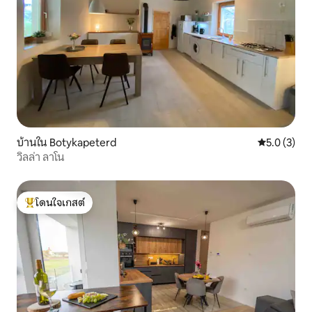
บ้านใน Botykapeterd
คะแนนเฉลี่ย 
5.0 (3)
วิลล่า ลาโน
โดนใจเกสต์
โดนใจเกสต์ที่สุด