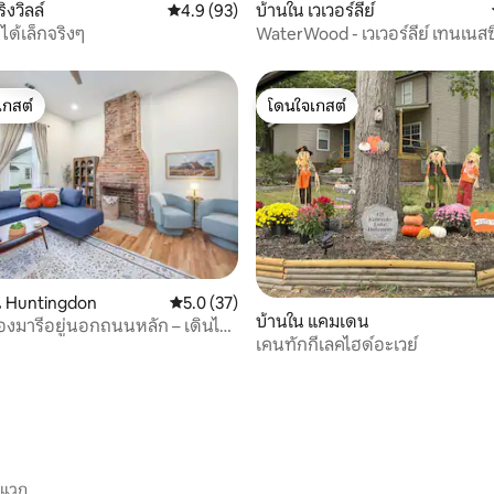
ิงวิลล์
คะแนนเฉลี่ย 4.9 จาก 5, 93 รีวิว
4.9 (93)
บ้านใน เวเวอร์ลีย์
ได้เล็กจริงๆ
WaterWood - เวเวอร์ลีย์ เทนเนสซ
คลาย เติมพลัง และผ่อนคลาย
เกสต์
โดนใจเกสต์
์ที่สุด
โดนใจเกสต์
 Huntingdon
คะแนนเฉลี่ย 5.0 จาก 5, 37 รีวิว
5.0 (37)
บ้านใน แคมเดน
งมารีอยู่นอกถนนหลัก – เดินไป
60 รีวิว
เคนทักกีเลคไฮด์อะเวย์
ง
ะแวก