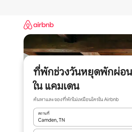
ข้าม
ไป
ยัง
เนื้อหา
ที่พักช่วงวันหยุดพักผ่อ
ใน แคมเดน
ค้นหาและจองที่พักไม่เหมือนใครใน Airbnb
สถานที่
ใช้ลูกศรขึ้นลง หรือใช้การสัมผัสหรือปัด เพื่อสำรวจผ