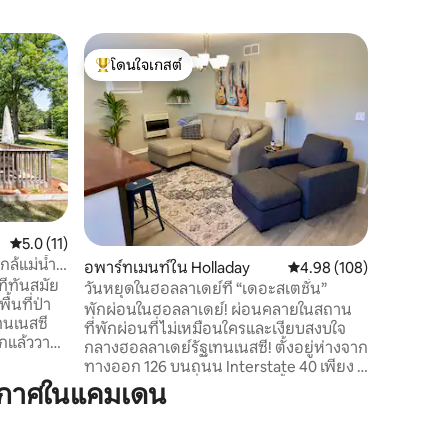
เต็นท์ใน
โดนใจเกสต์
โดนใจ
การตั้งแค
โดนใจเกสต์ที่สุด
โดนใจเกส
สถานที่กว
เอเคอร์ขอ
กระโจมผ้
สร้างขึ้น
หรู สถาน
ส่วนตัวกล
กองไฟ เตา
WiFi ระบบ
คะแนนเฉลี่ย 5.0 จาก 5, 11 รีวิว
5.0 (11)
แข็งขนาด
กล้แม่น้ำ
อพาร์ทเมนท์ใน Holladay
คะแนนเฉลี่ย 4.98 จาก 5, 
4.98 (108)
ทั้งหมด เ
ี่ทันสมัย
อาหาร และเคร
วันหยุดในฮอลลาเดย์ที่ “เดอะสเตชั่น”
ื้นที่ป่า
ข้าวของใ
พักผ่อนในฮอลลาเดย์! ผ่อนคลายในสถาน
นเนสซี
คุ้มครอง..
ที่พักผ่อนที่ไม่เหมือนใครและเงียบสงบใจ
ักแล้ววาง
กลางฮอลลาเดย์รัฐเทนเนสซี! ตั้งอยู่ห่างจาก
มเร็วสูง
ทางออก 126 บนถนน Interstate 40 เพียง 5
ำที
นาทีห่างเพียงไม่กี่นาทีจากแม่น้ำ TN,
ากาศในแคมเดน
 นำเรือ
Birdsong Marina, Nathan Bedford Forrest
ช่าที่หาด
และ Natchez Trace State Park เพียงไม่กี่
รือ
นาที พื้นที่นี้เป็นที่รู้จักในฐานะสวรรค์ของ