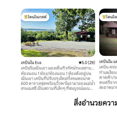
โดนใจเกสต์
โดนใจ
โดนใจเกสต์ที่สุด
โดนใจเกสต
เคบินใน 
เคบินใน Eva
คะแนนเฉลี่ย 5.0 จาก 5, 
5.0 (29)
เคบิน ครอบ
เคบินริมเนินเขา มองเห็นทิวทัศน์ทะเลสาบ
ทะเลสาบเ
ทำเลเงีย
เคนทักกี (Eva)
ห้องนอน 1 ห้อง/ห้องนอน 1 ห้องตั้งอยู่บน
ดาดฟ้า/ระ
เนินเขา เคบินที่ปรับปรุงใหม่ทั้งหมดขนาด
ดนตรีจากท่าจอ
600 ตารางฟุตพร้อมวิวพาโนรามาของแม่น้ำ
สะอาดมาก
เทนเนสซี เป็นสถานที่เล็กๆ ที่สมบูรณ์แบบ
สบาย (ดูตัวเลือ
สำหรับการพักผ่อนและผ่อนคลาย อยู่ใกล้
Fishermen
พอ แต่ก็ไกลพอ นอนได้ 4 คนสำหรับผู้ใหญ่
สิ่งอำนวยคว
Families v
ได้อย่างสะดวกสบายและเป็นส่วนตัว ไม่
River/KY 
แนะนำสำหรับเด็กเล็กเนื่องจากภูมิประเทศ
Eva Beach. 3 ตัวเลือกเมื่อจองที่พัก
ภายนอก -1.45 น. จากแนชวิลล์ -2.5 ชม. จาก