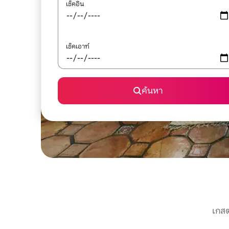
เช็คอิน
เช็คเอาท์
ค้นหา
เกสต