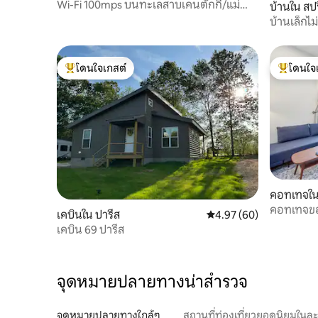
Wi-Fi 100mps บนทะเลสาบเคนตักกี้/แม่น้ำ
บ้านใน สปร
เทนเนสซี ใกล้ท่าเรือและชายหาด
บ้านเล็กไม่
โดนใจเกสต์
โดนใจ
โดนใจเกสต์ที่สุด
โดนใจเกสต
คอทเทจใน
คอทเทจขอ
เคบินใน ปารีส
คะแนนเฉลี่ย 4.97 จาก 5, 
4.97 (60)
ยังตัวเมือ
เคบิน 69 ปารีส
จุดหมายปลายทางน่าสำรวจ
จุดหมายปลายทางใกล้ๆ
สถานที่ท่องเที่ยวยอดนิยมในล