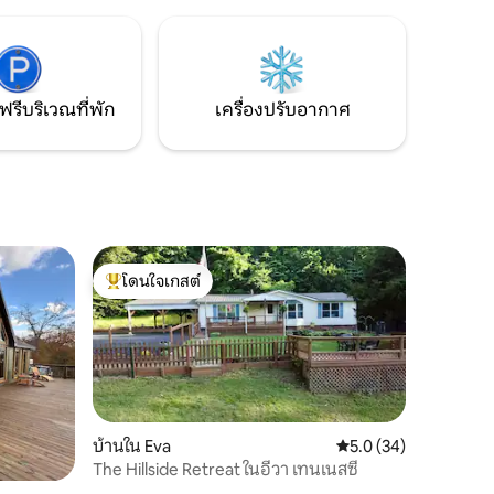
ู่ใกล้ๆ
นักกีฬาและที่พักแห่งนี้ได้รับการออกแบบ
กองไฟ
โดยคำนึงถึงสิ่งนั้นด้วยสำเนียง barnwood
ง/เกม
และเคาน์เตอร์ไม้ซีดาร์ขนาดใหญ่ที่สวยงาม
มีเตียงควีนไซส์และโซฟาแบบดึงออกได้
สำหรับเด็กหรือผู้เข้าพักเสริม
ฟรีบริเวณที่พัก
เครื่องปรับอากาศ
โดนใจเกสต์
โดนใจเกสต์ที่สุด
บ้านใน Eva
คะแนนเฉลี่ย 5.0 จาก 5,
5.0 (34)
The Hillside Retreat ในอีวา เทนเนสซี