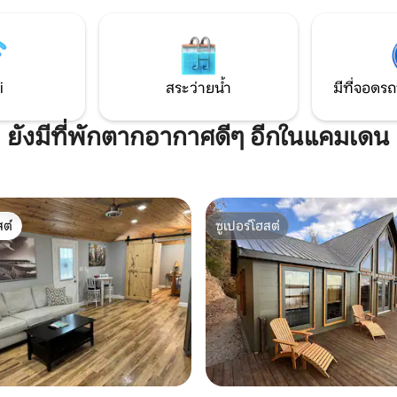
1 ห้องนอน (ผู้เข้าพักไม่เกิน 2 คน)
ของคุณไปที่ทางลาดปล่อยเรือที่อย
 2, 2 ห้องนอน (ผู้เข้าพักไม่เกิน 4
ผ่อนคลายบนดาดฟ้า พักผ่อนริม
กที่ 3, 3 ห้องนอน (ผู้เข้าพักไม่
หรือเล่นเกมกลางแจ้งอย่างเกมถุ
เกือกม้า มาพักผ่อนกัน!
i
สระว่ายน้ำ
มีที่จอดรถ
ยังมีที่พักตากอากาศดีๆ อีกในแคมเดน
ต์
ซูเปอร์โฮสต์
ต์
ซูเปอร์โฮสต์
56 รีวิว