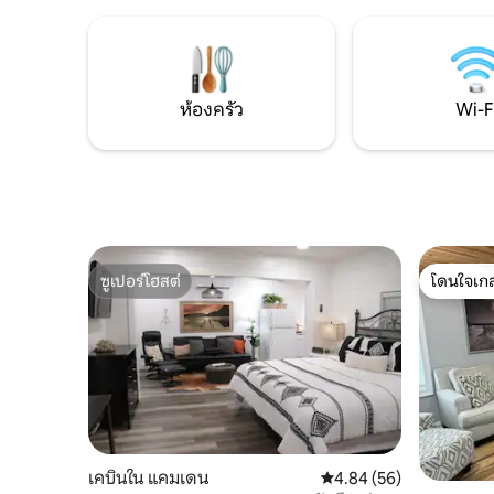
เลือกที่ 1 
เมมฟิส -2 ไมล์จากอุทยานแห่งรัฐ
ตัวเลือกที่
เนธานเบดฟอร์ดฟอร์เรสต์ -0.8 ไมล์ถึงพื้นที่
คน) ตัวเลือ
สันทนาการอีวาบีช/ทางลาดเรือ - 3 นาทีถึง
เกิน 8 คน)
ดอลลาร์เจเนอรัล -10 นาทีเข้าเมือง ไม่
อนุญาตให้นำสัตว์เลี้ยงเข้าพัก
ห้องครัว
Wi-F
ซูเปอร์โฮสต์
โดนใจเกส
ซูเปอร์โฮสต์
โดนใจเกส
เคบินใน แคมเดน
คะแนนเฉลี่ย 4.84 จาก 5, 
4.84 (56)