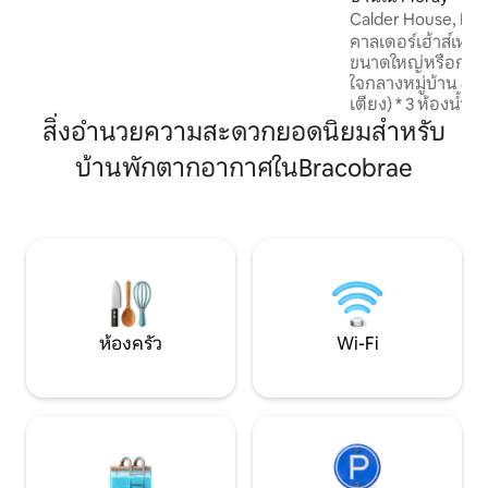
เอง 'Muggans' (ตั้งชื่อตาม Mugwort ที่
Calder House, Fo
เติบโตตามขั้นตอน) อยู่นอกกริดทั้งหมด
คาลเดอร์เฮ้าส์เหม
และมีทุกอย่างที่คุณต้องการสำหรับการพัก
ขนาดใหญ่หรือการเดิ
ผ่อนที่สะดวกสบายและน่าจดจำรวมถึงเตา
ใจกลางหมู่บ้าน 4-8 คน * 4 ห้อ
เผาไม้เพื่อให้คุณรู้สึกอบอุ่นอ่างน้ำร้อนที่ทำ
เตียง) * 3 ห้องน้ำ * ห้องนั่งเล่น ห้องครัว และ
จากไม้เพื่อแช่ตัวใต้แสงดาวและเตาอบ
ห้องทานอาหารที่กว
สิ่งอำนวยความสะดวกยอดนิยมสำหรับ
พิซซ่าสำหรับการทำอาหารแคมป์ไฟสุดหรู
เข้าถึงได้ชั้นล่างแล
บ้านพักตากอากาศในBracobrae
ที่จอดรถฟรี กิจกรรมในท้องถิ่น ได้แก่ สนาม
กอล์ฟที่สวยงาม ช
น้ำสเปย์ที่มีชื่อเสี
เปย์เฟสต์ โรงกลั่นวิสกี้ที่ดีที่สุดทั่วโลกและมี
อยู่มากมายในโมเรย์ เป็นมิตรกับเด็ก 
หนังสือ ของเล่น แล
ห้องครัว
Wi-Fi