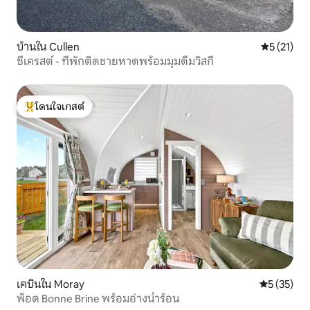
บ้านใน Cullen
คะแนนเฉลี่ย
5 (21)
ซีเครสต์ - ที่พักติดชายหาดพร้อมมุมดื่มวิสกี้
โดนใจเกสต์
โดนใจเกสต์ที่สุด
เคบินใน Moray
คะแนนเฉลี่ย
5 (35)
พ็อด Bonne Brine พร้อมอ่างน้ำร้อน