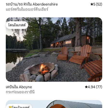
รถบ้าน/รถ RVใน Aberdeenshire
คะแนนเฉลี่ย
5 (52)
แอร์สตรีมในอเบอร์ดีนเชียร์
โดนใจเกสต์
โดนใจเกสต์
เคบินใน Aboyne
คะแนนเฉลี่ย 4.
4.94 (77)
กระท่อมของราชินี
โดนใจเกสต์