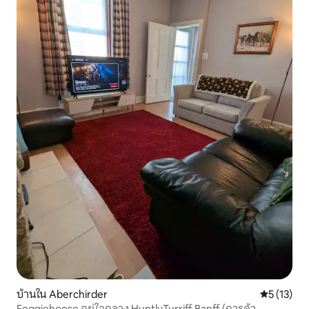
บ้านใน Aberchirder
คะแนนเฉลี่ย
5 (13)
Foggiehoose อยู่ใจกลาง HuntlyTurriff Banff (การค้า