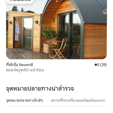
โดนใจเกสต์ที่สุด
ที่พักใน Newmill
คะแนนเฉลี่ย
5 (29)
ลอดจ์หรูพร้อ่างน้ำร้อน
จุดหมายปลายทางน่าสำรวจ
จุดหมายปลายทางใกล้ๆ
สถานที่ท่องเที่ยวยอดนิยมในละแวก