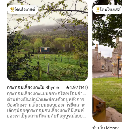
โดนใจเกสต์
โดนใจเกสต์
โดนใจเกสต์ที่สุด
โดนใจเกสต์ที่สุด
กระท่อมเลี้ยงแกะใน Rhynie
คะแนนเฉลี่ย 4.97 จาก 5, 141 รีวิว
4.97 (141)
กระท่อมเลี้ยงแกะแบบออฟกริดพร้อมอ่าง
น้ำร้อนที่ใช้ฟืน
ด้านล่างเป็นบ่อน้ำและซ่อนตัวอยู่หลังการ
ป้องกันความเสี่ยงบนขอบของการยึดเกาะ
เล็กๆน้อยๆกระท่อมคนเลี้ยงแกะที่มีเสน่ห์
ของเราเป็นสถานที่หลบภัยที่สมบูรณ์แบบ
สำหรับผู้ที่มองหาฟาร์มสเตย์ที่เป็นมิตรกับ
สิ่งแวดล้อมหรือการพักผ่อนที่ทำด้วยตัว
บ้านใน Moray