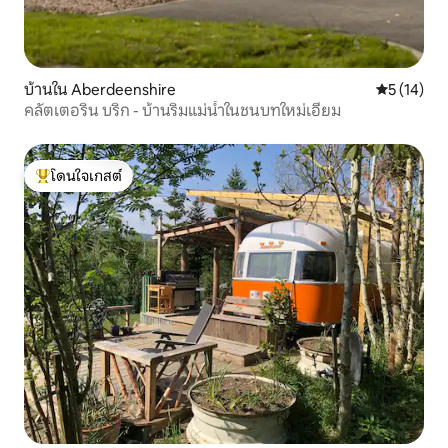
บ้านใน Aberdeenshire
คะแนนเฉลี่ย
5 (14)
คลัตเตอริน บริก - บ้านริมแม่น้ำในชนบทใหม่เอี่ยม
โดนใจเกสต์
โดนใจเกสต์ที่สุด