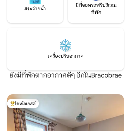
มีที่จอดรถฟรีบริเวณ
สระว่ายน้ำ
ที่พัก
เครื่องปรับอากาศ
ยังมีที่พักตากอากาศดีๆ อีกในBracobrae
โดนใจเกสต์
โดนใจเกสต์ที่สุด