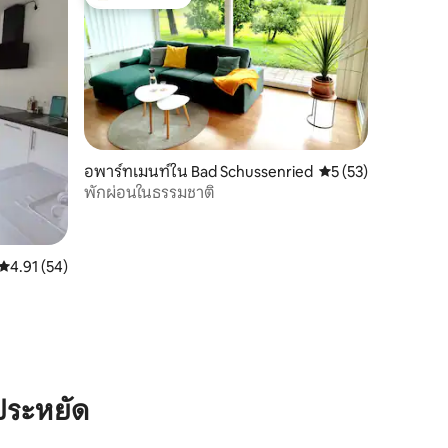
โดนใจเกสต์ที่สุด
อพาร์ทเมนท์ใน Bad Schussenried
คะแนนเฉลี่ย 5 จาก 5,
5 (53)
พักผ่อนในธรรมชาติ
คะแนนเฉลี่ย 4.91 จาก 5, 54 รีวิว
4.91 (54)
ประหยัด