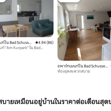
ต์
โดนใจเกสต์
นท์ใน Bad Schussen
คะแนนเฉลี่ย 4.94 จาก 5, 86 รีวิว
4.94 (86)
ท์ "Am Kurpark" ใน Bad
ried
อพาร์ทเมนท์ใน Bad Schussenr
ied
ห้องชุดสะดวกสบาย
, 5 รีวิว
บายเหมือนอยู่บ้านในราคาต่อเดือนสุด