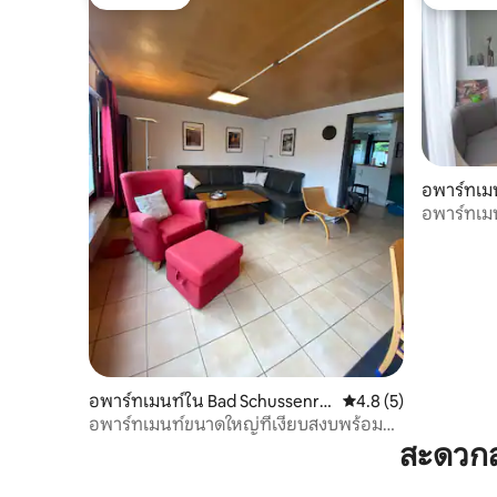
โดนใจเกสต์
โดนใจเกส
อพาร์ทเม
ried
อพาร์ทเมน
Schussen
อพาร์ทเมนท์ใน Bad Schussenrie
คะแนนเฉลี่ย 4.8 จาก 5
4.8 (5)
d
อพาร์ทเมนท์ขนาดใหญ่ที่เงียบสงบพร้อม
ห้องนอน 3 ห้อง
สะดวกส