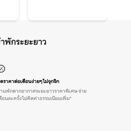
้าพักระยะยาว
ิดราคาต่อเดือนง่ายๆ ไม่จุกจิก
้านพักตากอากาศระยะยาวราคาพิเศษ จ่าย
ดือนละครั้ง ไม่คิดค่าธรรมเนียมเพิ่ม*