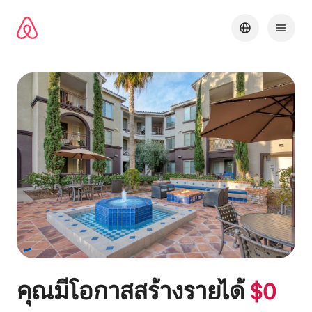
ข้าม
ไป
ยัง
เนื้อหา
คุณมีโอกาสสร้างรายได้
$
0