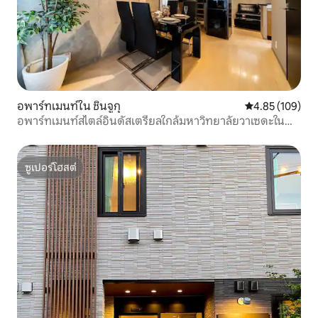
อพาร์ทเมนท์ใน ชินจูกุ
คะแนนเฉลี่ย 4.8
4.85 (109)
อพาร์ทเมนท์สไตล์อินดัสเตรียลใกล้มหาวิทยาลัยวาเซดะใน
เขตชินจูกุ | เดิน 5 นาทีถึงสถานีรถไฟใต้ดิน อพาร์ทเมนท์ 2
ห้องนอน 2 ชั้น * ห้อง 402
ซูเปอร์โฮสต์
ซูเปอร์โฮสต์