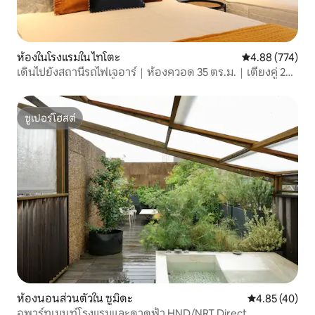
ห้องในโรงแรมใน ไทโตะ
คะแนนเฉลี่ย 4.8
4.88 (774)
เดินไปยังสถานีรถไฟเจอาร์｜ห้องควอด 35 ตร.ม.｜เตียงคู่ 2
เตียงพร้อมอ่างอาบน้ำ
ซูเปอร์โฮสต์
ซูเปอร์โฮสต์
ห้องนอนส่วนตัวใน ซูมิดะ
คะแนนเฉลี่ย 4.
4.85 (40)
อพาร์ทเมนท์โรงแรมและดาดฟ้า HND/NRT Direct