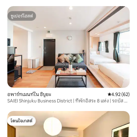
จากสถานีโอซึกะสายเจอาร์ยามาโนเตะ
ซูเปอร์โฮสต์
ซูเปอร์โฮสต์
อพาร์ทเมนท์ใน ชิบูยะ
คะแนนเฉลี่ย 4.
4.92 (62)
SAIEI Shinjuku Business District | ที่พักอิสระ 8 แห่ง | รถบัส 2
สถานีจากสนามบินชินจูกุ | ชินจูกุ/ชิบูย่า/ร็อคโค้/อุเอโนะ/อากิ
ฮาบาระล้วนอยู่ในระยะที่เดินทางได้อย่างรวดเร็ว...
โดนใจเกสต์
โดนใจเกสต์