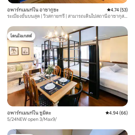
อพาร์ทเมนท์ใน อาซากูซะ
คะแนนเฉลี่ย 4.
4.74 (53)
ระเบียงชั้นบนสุด | วิวสกายทรี | สามารถเดินไปสถานีอาซากุสะ
ได้ | stayme D-type
โดนใจเกสต์
โดนใจเกสต์
อพาร์ทเมนท์ใน ซูมิดะ
คะแนนเฉลี่ย 4.9
4.94 (66)
5/24NEW open 3/Max9/