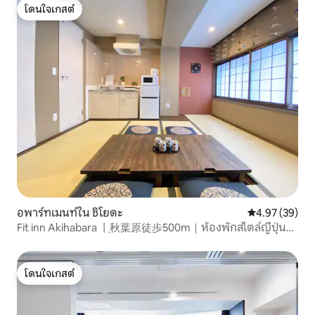
โดนใจเกสต์
โดนใจเกสต์
อพาร์ทเมนท์ใน ชิโยดะ
คะแนนเฉลี่ย 4.
4.97 (39)
Fit inn Akihabara 丨秋葉原徒歩500m｜ห้องพักสไตล์ญี่ปุ่น・
ห้องพักแบบปูด้วยเสื่อทาทามิ｜รองรับได้สูงสุด 4 คน｜WiFi
無...
โดนใจเกสต์
โดนใจเกสต์