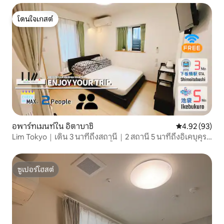
1 ห้องนอน | นักเดินทางคนเดียว คู่รัก
โดนใจเกสต์
โดนใจเกสต์
อพาร์ทเมนท์ใน อิตาบาชิ
คะแนนเฉลี่ย 4.
4.92 (93)
Lim Tokyo｜เดิน 3 นาทีถึงสถานี｜2 สถานี 5 นาทีถึงอิเคบุคุระ
｜Wi-Fi ความเร็วสูงฟรี｜ห้องน้ำส่วนตัว｜ส่วนลดสำหรับการ
เช่าระยะยาว｜ลิฟต์สัมภาระ, Li.
ซูเปอร์โฮสต์
ซูเปอร์โฮสต์