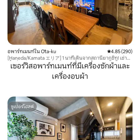
อพาร์ทเมนท์ใน Ōta-ku
คะแนนเฉลี่ย 4.85
4.85 (290)
[Haneda/Kamata エリア] 1 นาทีเดินจากสถานียากูชิทู! เช่า
พื้นที่ได้สูงสุด 22 คน・100 ตร.ม. / มีบาร์บีคิวบนดาดฟ้า・
เซอร์วิสอพาร์ทเมนท์ที่มีเครื่องซักผ้าและ
PS4・ทีวีขนาดใหญ่
เครื่องอบผ้า
ซูเปอร์โฮสต์
ซูเปอร์โฮสต์