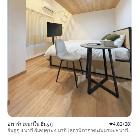
อพาร์ทเมนท์ใน ชินจูกุ
คะแนนเฉลี่ย 4.
4.82 (28)
ชินจูกุ 4 นาที อิเคบุคุระ 4 นาที | สถานีทาคาดะโนมาบะ 5 นาที |
1 ห้องนอน - 2 ห้องนอน 6 ห้องทั้งหมด สูงสุด 7 คน ห้องลอฟท์