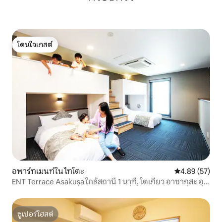
ทำความสะอาดระหว่า
เพลิดเพลินกับความสะดวกสบายคุณ
ความเป็นส่วนตัวของ
สามารถสัมผัสเสื่อทาทามิญี่ปุ่นสไตล์คลาส
เข้ามาในห้องได้เมื
สิกได้ที่นี่ บ้านทั้งหลังได้รับการปรับปรุงใหม่
ต้องการทำความสะ
และมีสิ่งอำนวยความสะดวกครบครัน มี Wi-
ให้ได้โดยมีค่าใช้จ่า
Fi ไฟเบอร์ออปติก 10G อุปกรณ์ครัว และ
โดนใจเกสต์
ที่พักเพื่อขอเครื่อง
โดนใจเกสต์
สิ่งของจำเป็นในชีวิตประจำวันทุกประเภทให้
วิธีเช็คอิน: เช็คอ
บริการฟรีเพื่อให้มั่นใจว่าการเดินทางจะ
กระบวนการ
สะดวกสบายและไร้กังวลไม่ว่าคุณจะช็อปปิ้ง
หรือเที่ยวชมสถานที่ โรงแรมซิลเวอร์โบ้ทเป็น
ตัวเลือกที่ดีที่สุดที่จะช่วยให้คุณผ่อนคลาย
และเติมพลังสำหรับการเดินทางที่น่า
รื่นรมย์!
อพาร์ทเมนท์ใน ไทโตะ
คะแนนเฉลี่ย 4.
4.89 (57)
ENT Terrace Asakusa ใกล้สถานี 1 นาที, โตเกียว อาซากุสะ อุ
เอโนะ, มีห้องครัว เครื่องซักผ้าและเครื่องอบผ้า
ซูเปอร์โฮสต์
ซูเปอร์โฮสต์