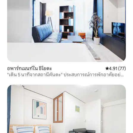
อพาร์ทเมนท์ใน ชิโยดะ
คะแนนเฉลี่ย 4.
4.91 (77)
"เดิน 5 นาทีจากสถานีคันดะ" ประสบการณ์การพักอาศัยอย่าง
หรูหราในใจกลางเมืองในอพาร์ทเมนท์ดีไซเนอร์ Sukumo
~Mugi~ ชั้น 7