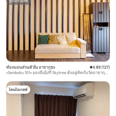
ซูเปอร์โฮสต์
ซูเปอร์โฮสต์
ห้องนอนส่วนตัวใน อาซากูซะ
คะแนนเฉลี่ย 4.8
4.89 (127)
«Senboku 101» มองขึ้นไปที่ Skytree ตั้งอยู่ติดกับวัดอาซากุสะ
สัมผัสบรรยากาศแบบเอโดะในสไตล์ญี่ปุ่น บริการรับส่งจาก
สถานีอาซากุสะ
โดนใจเกสต์
โดนใจเกสต์