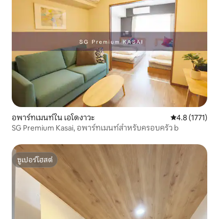
อพาร์ทเมนท์ใน เอโดงาวะ
คะแนนเฉลี่ย 4.8
4.8 (1771)
SG Premium Kasai, อพาร์ทเมนท์สำหรับครอบครัว b
ซูเปอร์โฮสต์
ซูเปอร์โฮสต์