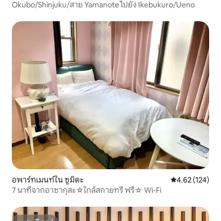
Okubo/Shinjuku/สาย Yamanote ไปยัง Ikebukuro/Ueno
อพาร์ทเมนท์ใน ซูมิดะ
คะแนนเฉลี่ย 4.6
4.62 (124)
7 นาทีจากอาซากุสะ☆ใกล้สกายทรี ฟรี☆ Wi-Fi