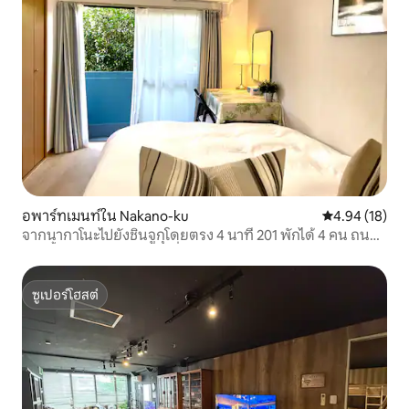
อพาร์ทเมนท์ใน Nakano-ku
คะแนนเฉลี่ย 4.
4.94 (18)
จากนากาโนะไปยังชินจูกุโดยตรง 4 นาที 201 พักได้ 4 คน ถนน
ช้อปปิ้งอาหารอร่อย ย่านที่อยู่อาศัยเงียบสงบ ไปยังชินจูกุ
สถานีโตเกียว กินซ่า อากิฮาบาระ ใกล้กับเซชิบุและอิเคบุคุระ
ซูเปอร์โฮสต์
ซูเปอร์โฮสต์