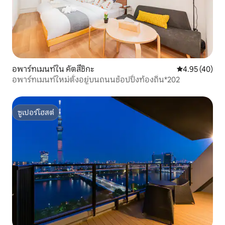
อพาร์ทเมนท์ใน คัตสึชิกะ
คะแนนเฉลี่ย 4.
4.95 (40)
อพาร์ทเมนท์ใหม่ตั้งอยู่บนถนนช้อปปิ้งท้องถิ่น*202
ซูเปอร์โฮสต์
ซูเปอร์โฮสต์