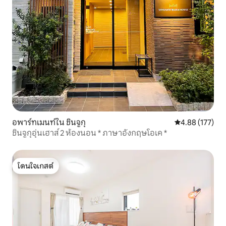
อพาร์ทเมนท์ใน ชินจูกุ
คะแนนเฉลี่ย 4.8
4.88 (177)
ชินจูกุอุ่นเฮาส์ 2 ห้องนอน * ภาษาอังกฤษโอเค *
โดนใจเกสต์
โดนใจเกสต์