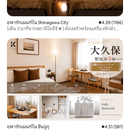
อพาร์ทเมนท์ใน Shinagawa City
คะแนนเฉลี่ย 4.59
4.59 (1166)
[เดิน 3 นาทีจากสถานีโออิจิ★] ห้องครัวพร้อมเครื่องซักผ้า
ห้องเดียว/อพาร์ทเมนท์ซันไบรท์ [ทวิน]
อพาร์ทเมนท์ใน ชินจูกุ
คะแนนเฉลี่ย 4.5
4.51 (581)