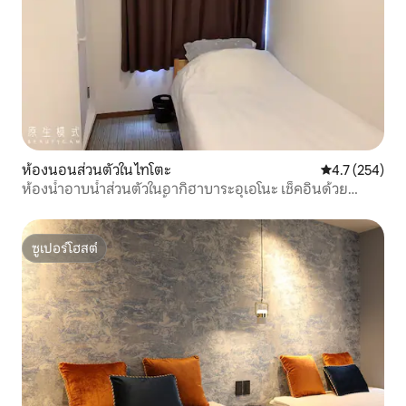
ห้องนอนส่วนตัวใน ไทโตะ
คะแนนเฉลี่ย 4.
4.7 (254)
ห้องน้ำอาบน้ำส่วนตัวในอากิฮาบาระอุเอโนะ เช็คอินด้วย
ตนเองปลอดภัยปลอดเชื้อ มีร้านอาหารและห้างสรรพสินค้า
มากมายอยู่ใกล้เคียงและมีรถไฟใต้ดินหลายสายเพื่อความ
สะดวกในการเดินทาง Wi-Fi ฟรีและบริการฝากสัมภาระ
ซูเปอร์โฮสต์
ซูเปอร์โฮสต์