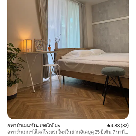
อพาร์ทเมนท์ใน เขตโทชิมะ
คะแนนเฉลี่ย 4.
4.88 (32)
อพาร์ทเมนท์สไตล์โรงแรมใหม่ในย่านอิเคบุคุ 25 ปีเดิน 7 นาที