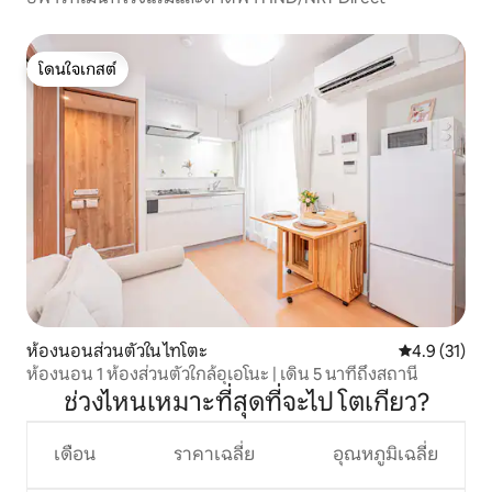
โดนใจเกสต์
โดนใจเกสต์
ห้องนอนส่วนตัวใน ไทโตะ
คะแนนเฉลี่ย 4
4.9 (31)
ห้องนอน 1 ห้องส่วนตัวใกล้อุเอโนะ | เดิน 5 นาทีถึงสถานี
ช่วงไหนเหมาะที่สุดที่จะไป โตเกียว?
เดือน
ราคาเฉลี่ย
อุณหภูมิเฉลี่ย