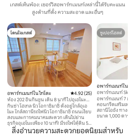
เกสต์เห็นพ้อง: เซอร์วิสอพาร์ทเมนท์เหล่านี้ได้รับคะแนน
สูงด้านที่ตั้ง ความสะอาด และอื่นๆ
โดนใจเกสต์
ซูเปอร์โฮสต์
โดนใจเกสต์
ซูเปอร์โฮสต์
อพาร์ทเมนท์ใน ซูม
อพาร์ทเมนท์ Sky อ
อพาร์ทเมนท์ใน ไทโตะ
คะแนนเฉลี่ย 4.92 จาก 5, 25 รีวิว
4.92 (25)
เกะ 6 นาที ใกล้กับ
อพาร์ทเมนท์ 7 ชั้นท
ห้อง 202 อินกินชูน เดิน 8 นาทีไปอุเอโนะ
ทางตรงไปยังอาซากุสะ
คอนกรีตเสริมเหล็ก 
ห้องนั่งเล่น ห้องครัว ห้องน้ำ 2 เตียง
กินซ่า โฮเทล นิว โอกาชิมาชิ ตั้งอยู่ใกล้อุเอ
ย่า และสนามบินได้ 
สถานีโอชัง ทางออก
สามารถไปอาซากุสะ อากิฮาบาระ ชินจูกุ สึคิ
โนะ ใกล้สถานีรถไฟนิว โอกาชิมาชิ ถนนเงียบ
โอชิอาเกะ
ขนาด 1,000 ตารางเม
จิ ร็อคโมงได้โดยตรงด้วยรถสาธารณะ 5
สงบและการคมนาคมสะดวก เดินไปย่าน
เมตร 2 เตียง เฟอร์นิ
สาย สามารถพาเด็ก 2 คนเข้าพักได้
ธุรกิจอุเอโนะเพียง 10 นาที! มีรถไฟใต้ดิน 5
ล่าสุด เครื่องใช้ไฟฟ
สายอยู่ในระยะเดินถึงได้ และสถานีที่ใกล้
สิ่งอำนวยความสะดวกยอดนิยมสำหรับ
ผ้าเช็ดตัวอาบน้ำ ร
ที่สุดคือสถานีชิน-โอคาชิมาจิใช้เวลาเดิน