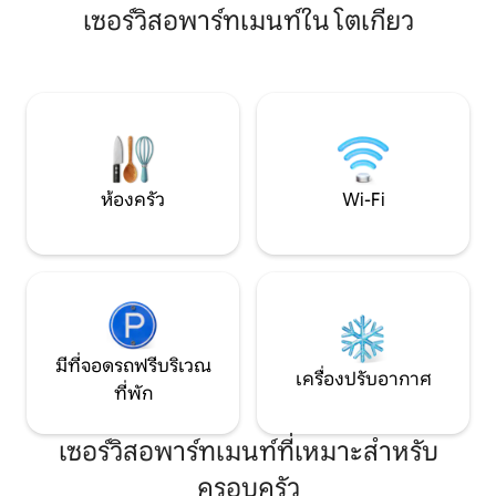
พาร์ทเมนท์นี้เป็นห
เซอร์วิสอพาร์ทเมนท์ใน โตเกียว
เพียง 3 นาที: 2 นาทีถึงสวนอุเอโนะบนสายโท
สามารถมองเห็นวิว
เอโอเอโดะ 5 นาทีถึงเรียวโกกุ 15 นาทีถึง
ห้องนอนมีเตียงเดี่ย
ตลาดสึกิจิ 20 นาทีถึงชินจูกุ สายสึกุบะ
เมตร 2 เตียง เหมาะ
เอ็กซ์เพรส 2 นาทีตรงถึงสถานีอาซากุสะ 17
(มาตรฐานสำหรับ 2 คน
นาทีตรงไปยังสถานีโอชิอาเกะบนสายอาซา
อากาศ โต๊ะและเก้าอี้ไม
กุสะไปยังสนามบินนาริตะ 15 นาทีถึงสถานี
แขวนเสื้อ เครื่องรี
กินซ่าบนสายฮิบิยะ 28 นาทีจากสถานีโอคา
หน้า) ห้องครัวมีอ
ชิมาชิ บนสายยามาโนเตะไปยังสถานีโอโม
อาหาร พร้อมกาต้มน้
เตะซันโด เดินทางเพียง 30 นาทีถึงสถานีชิบู
ห้องครัว
Wi-Fi
เย็น ไมโครเวฟ ชุดม
ย่า เดิน 1 นาทีถึงร้านสะดวกซื้อลอว์สัน 2
ติดต่อล่วงหน้าหาก
นาทีถึงซูเปอร์มาร์เก็ตไลฟ์ขนาดใหญ่และ
ไม่มีเครื่องปรุง) ห้อ
ร้านขายยามัตสึโมโตะคิโยชิ ภายในระยะ
ซักผ้า มีแปรงสีฟันแบ
ทางเดิน 5 นาทีจากโรงแรม มีราเมน ยากินิคุ
เป่าผม ห้องน้ำมีฝัก
อิซากายะ อาหารอินเดีย และอาหารจาน
เครื่องทำน้ำอุ่นอัตโ
เด็ดอื่น ๆนอกจากนี้ยังสะดวกในการเลือก
กดปุ่ม มีผ้าขนหนู ผ้
ไปยังอุเอโนะเพื่อไปร้านอาหารที่มีชื่อเสียง
ตามจำนวนคน) มีฟั
บนอินสตาแกรมและถนนช็อปปิ้งอาเมะโย
มีที่จอดรถฟรีบริเวณ
ผ้าได้ มีครีมอาบน้
โกะ ที่ที่ต้องไปในโตเกียว!ทุกสิ่งที่คุณ
เครื่องปรับอากาศ
ที่พัก
ใช้งานได้ตามสบาย 
ต้องการตั้งแต่งานฝีมือไปจนถึงอาหารทะเล
อัจฉริยะ การเช็คอิ
และผลไม้!ไม่ควรพลาดอย่างแน่นอน!
สัมภาระฟรี สื่อสารก
โรงแรมได้รับการออกแบบในสไตล์ญี่ปุ่นที่
เซอร์วิสอพาร์ทเมนท์ที่เหมาะสำหรับ
Wi-Fi ฟรี คุณสามาร
เรียบง่าย สร้างบรรยากาศที่เงียบสงบและ
ของคุณได้ตลอด 24 ช
สะดวกสบายเหมือนอยู่บ้านในขณะที่
ครอบครัว