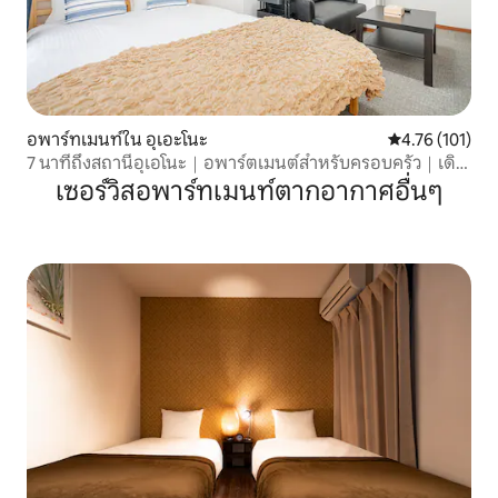
อพาร์ทเมนท์ใน อุเอะโนะ
คะแนนเฉลี่ย 4.7
4.76 (101)
7 นาทีถึงสถานีอุเอโนะ｜อพาร์ตเมนต์สำหรับครอบครัว｜เดิน
ทางสะดวก*401
เซอร์วิสอพาร์ทเมนท์ตากอากาศอื่นๆ