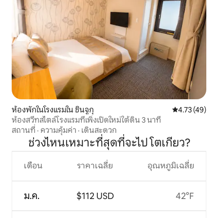
ห้องพักในโรงแรมใน ชินจูกุ
คะแนนเฉลี่ย 4.
4.73 (49)
ห้องสวีทสไตล์โรงแรมที่เพิ่งเปิดใหม่ใต้ดิน 3 นาที
สถานที่
·
ความคุ้มค่า
·
เดินสะดวก
ช่วงไหนเหมาะที่สุดที่จะไป โตเกียว?
เดือน
ราคาเฉลี่ย
อุณหภูมิเฉลี่ย
ม.ค.
$112 USD
42°F