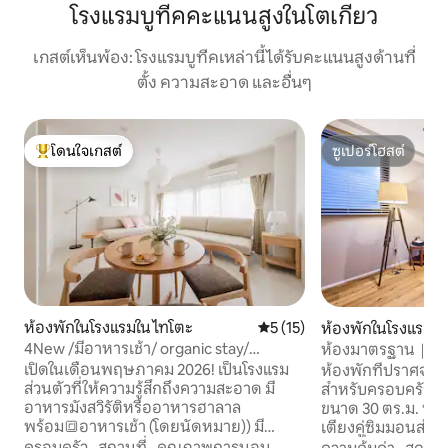
โรงแรมบูทีคคะแนนสูงในโตเกียว
เกสต์เห็นพ้อง: โรงแรมบูทีคเหล่านี้ได้รับคะแนนสูงด้านที่
ตั้ง ความสะอาด และอื่นๆ
โดนใจเกสต์
ซูเปอร์โฮสต์
โดนใจเกสต์ที่สุด
ซูเปอร์โฮสต์
ห้องพักในโรงแรมใน ไทโตะ
คะแนนเฉลี่ย 5 จาก 5, 15 รีวิว
5 (15)
ห้องพักในโรงแรมใน 
4New /มีอาหารเช้า/ organic stay/
ห้องมาตรฐาน｜เข้า
โตเกียว/1 นาทีถึงอาซากุสะ/สกายทรี/มี
จูกุ｜คางุระซากะ
เปิดในเดือนพฤษภาคม 2026! เป็นโรงแรม
ห้องพักที่ปราศจาก
คาเฟ่/MAX 4 คน
ส่วนตัวที่ให้ความรู้สึกถึงความสะอาด มี
สำหรับครอบครัวหรือ
อาหารมังสวิรัติหรืออาหารฮาลาล
ขนาด 30 ตร.ม. นอน
พร้อม🔳อาหารเช้า (โดยนัดหมาย)) มี
เตียงคู่ซิมมอนส์ 2 
อาหารเช้า 8:30 น. - 10:30 น. 🔳 คุณ
ฟรี เครื่องปรับอากา
ครอบครัว
·
สถานที่
·
คุณภาพการนอน