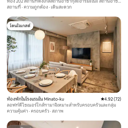
ห้อง 202 สถานที่ตั้งใกล้สถานีอาซากุสะฮาริมะโนะ สถานีอาซา
กุสะฮาริมะโนะ เดิน 3 นาที อาซากุสะ อากิฮาบาระ อุเอโนะ
สถานที่
·
ความถูกต้อง
·
เดินสะดวก
เครื่องใช้ในครัว เครื่องซักผ้า มีสายการบินตรงจากสนามบินฮา
เนดะและนาริตะ
โดนใจเกสต์
โดนใจเกสต์
ห้องพักในโรงแรมใน Minato-ku
คะแนนเฉลี่ย 4.
4.92 (72)
ลอฟท์ดีไซเนอร์ใกล้ทามาจิเหมาะสำหรับครอบครัวและกลุ่ม
ความคุ้มค่า
·
ครอบครัว
·
สภาพ