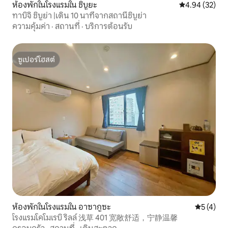
ห้องพักในโรงแรมใน ชิบูยะ
คะแนนเฉลี่ย 4.
4.94 (32)
ทาบิจิ ชิบูย่า |เดิน 10 นาทีจากสถานีชิบูย่า
ความคุ้มค่า
·
สถานที่
·
บริการต้อนรับ
ซูเปอร์โฮสต์
ซูเปอร์โฮสต์
ห้องพักในโรงแรมใน อาซากูซะ
คะแนนเฉลี่
5 (4)
โรงแรมโคโมเรบิ ริลล์ 浅草 401 宽敞舒适，宁静温馨