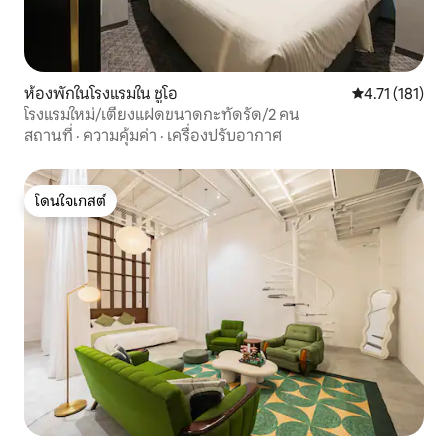
ห้องพักในโรงแรมใน ชูโอ
คะแนนเฉลี่ย 4.7
4.71 (181)
โรงแรมใหม่/เตียงแฝดขนาดกะทัดรัด/2 คน
สถานที่
·
ความคุ้มค่า
·
เครื่องปรับอากาศ
โดนใจเกสต์
โดนใจเกสต์