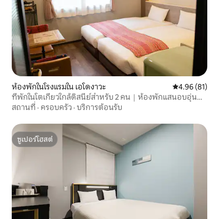
ห้องพักในโรงแรมใน เอโดงาวะ
คะแนนเฉลี่ย 4.
4.96 (81)
ที่พักในโตเกียวใกล้ดิสนีย์สำหรับ 2 คน｜ห้องพักแสนอบอุ่น｜
ห้องครัว
สถานที่
·
ครอบครัว
·
บริการต้อนรับ
ซูเปอร์โฮสต์
ซูเปอร์โฮสต์