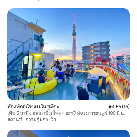
ห้องพักในโรงแรมใน ซูมิดะ
คะแนนเฉลี่ย 4.
4.56 (16)
เดิน 5 นาทีจากสถานีรถไฟสกายทรี ห้องภาพยนตร์ 100 นิ้ว
ฉายภาพบนผ้า มีห้องครัว เครื่องซักผ้า อ่างอาบน้ำ
สถานที่
·
ความคุ้มค่า
·
วิว