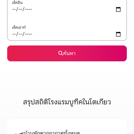
เช็คอิน
เช็คเอาท์
ค้นหา
สรุปสถิติโรงแรมบูทีคในโตเกียว
บ้านพักตากอากาศทั้งหมด