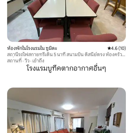
ห้องพักในโรงแรมใน ซูมิดะ
คะแนนเฉลี่ย 4
4.6 (10)
สถานีรถไฟสกายทรีเดิน 5 นาที สนามบิน ดิสนีย์ตรง ห้องครัว
เครื่องซักผ้า Wi-Fi ลิฟท์ Amin Hotel
สถานที่
·
วิว
·
เข้าถึง
โรงแรมบูทีคตากอากาศอื่นๆ