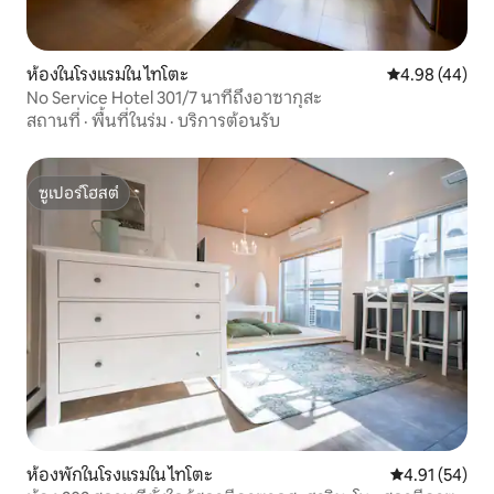
ห้องในโรงแรมใน ไทโตะ
คะแนนเฉลี่ย 4.
4.98 (44)
No Service Hotel 301/7 นาทีถึงอาซากุสะ
สถานที่
·
พื้นที่ในร่ม
·
บริการต้อนรับ
ซูเปอร์โฮสต์
ซูเปอร์โฮสต์
ห้องพักในโรงแรมใน ไทโตะ
คะแนนเฉลี่ย 4.
4.91 (54)