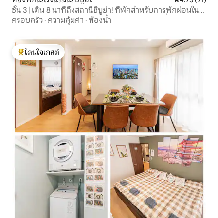
ชั้น 3 | เดิน 8 นาทีถึงสถานีชิบูย่า! ที่พักสำหรับการพักผ่อนในชิ
บูย่า｜ใกล้กับไลฟ์เฮ้าส์｜สูงสุด 6 คน｜Wi-Fi｜เครื่องซักผ้า
ครอบครัว
·
ความคุ้มค่า
·
ห้องน้ำ
และเครื่องอบผ้า
โดนใจเกสต์
โดนใจเกสต์ที่สุด