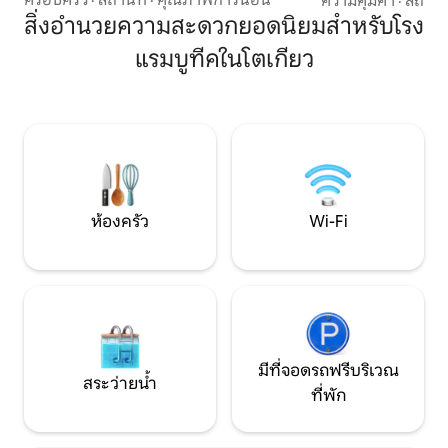
ความคุ้มค่า
·
สถานที
สามารถเดินทางไปที่โรงแรมได้โดยตรงจาก
เครื่องฟอกอากาศ ตู้
สิ่งอำนวยความสะดวกยอดนิยมสำหรับโรง
ทั้งสนามบินนาริตะและสนามบินฮาเนดะ
เป่าผม ห้องน้ำมีแช
แรมบูทีคในโตเกียว
ที่🔳ชั้น 1 มีร้าน Delica Festival ที่ใช้วัตถุดิบ
น้ำและสบู่ล้างมือ ผ้
ออร์แกนิกและปราศจากสารเติมแต่ง มีทั้ง
แตะ ชุดแปรงสีฟัน 
บริการรับประทานในร้าน/ซื้อกลับบ้านเวลา
ไม่มีที่จอดรถหรือเค
ทำการ: 11:00 น. - 19:00 น. 🔳 ตั้งอยู่ในย่าน
ที่พัก โปรดใช้ที่
อาซากุสะ/คุระมะเอะ/สกายทรีซึ่งมี
เหรียญที่อยู่ใกล้เคีย
บรรยากาศเงียบสงบและขึ้นชื่อเรื่อง
(จำกัด): ที่หนีผม 
วัฒนธรรมงานฝีมือ สะดวกสำหรับการเที่ยว
Fire TV Stick
ชมสถานที่และการเข้าพักระยะยาว แม้ว่าจะ
ตั้งอยู่ห่างจากอาซากุสะเพียง 1 นาทีโดย
ห้องครัว
Wi-Fi
รถไฟ แต่คุณก็สามารถเพลิดเพลินกับการ
เข้าพักที่เงียบสงบและผ่อนคลายในโตเกียว
🔳เฟอร์นิเจอร์ เครื่องใช้ไฟฟ้า และเครื่อง
นอนทั้งหมดซื้อในเดือนพฤษภาคม 2026
ผ้าปูที่นอนและผ้าเช็ดตัวทั้งหมดทำจากผ้า
ฝ้ายออร์แกนิก 🔳 ออกแบบโดยมีเพียงห้อง
เดียวต่อชั้น ให้มีพื้นที่ส่วนตัวที่พิเศษ 🔳 มี
กาแฟออร์แกนิก ชาญี่ปุ่นออร์แกนิก ฯลฯ ให้
มีที่จอดรถฟรีบริเวณ
บริการฟรีในห้องพัก 🔳 ขนาดห้อง 38 ตร.ม.
สระว่ายน้ำ
ที่พัก
เรามุ่งมั่นที่จะต้อนรับผู้เข้าพักอย่างอบอุ่น