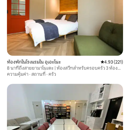
ห้องพักในโรงแรมใน อุเอะโนะ
คะแนนเฉลี่ย 4.9
4.93 (221)
8 นาทีถึงสายยามาโนเตะ | ห้องสวีทสำหรับครอบครัว 3 ห้อง
นอน | 49 ตร.ม.
ความคุ้มค่า
·
สถานที่
·
ครัว