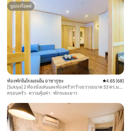
ซูเปอร์โฮสต์
ซูเปอร์โฮสต์
ห้องพักในโรงแรมใน อาซากูซะ
คะแนนเฉลี่ย 4.
4.65 (68)
[Sukiya] 2 ห้องนั่งเล่นและห้องครัวกว้างขวางขนาด 53 ตร.ม.
รองรับได้สูงสุด 5 คน! พักในห้องพัก 2 ห้องนั่งเล่นและห้องครัว
ครอบครัว
·
ความคุ้มค่า
·
พักระยะยาว
ที่กว้างขวาง ทันสมัย และเป็นธรรมชาติ!