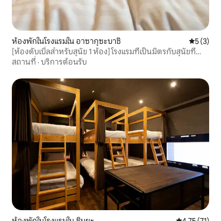
ห้องพักในโรงแรมใน อาซากุซะบาชิ
คะแนนเฉลี่
5 (3)
[ห้องดับเบิ้ลสำหรับสุนัข 1 ห้อง] โรงแรมที่เป็นมิตรกับสุนัขที่
สามารถพาสุนัขเข้าพักได้
สถานที่
·
บริการต้อนรับ
ห้องพักในโรงแรมใน ชิบูยะ
คะแนนเฉลี่ย 4.
4.75 (71)