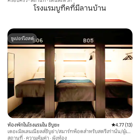
ครอบครัว
·
สถานที่
·
เดินสะดวก
โรงแรมบูทีคที่มีลานบ้าน
ซูเปอร์โฮสต์
ซูเปอร์โฮสต์
ห้องพักในโรงแรมใน ชิบูยะ
คะแนนเฉลี่ย 4.
4.77 (13)
เดอะมิลเลนเนียลส์ชิบูย่า/สมาร์ทพ็อดสำหรับสตรีเท่านั้น/ผู้เข้า
พัก 1 คน
สถานที่
·
ความคุ้มค่า
·
ผังห้อง