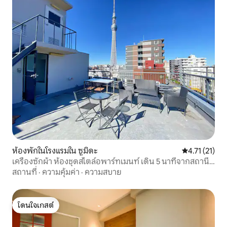
ห้องพักในโรงแรมใน ซูมิดะ
คะแนนเฉลี่ย 4.
4.71 (21)
เครื่องซักผ้า ห้องชุดสไตล์อพาร์ทเมนท์ เดิน 5 นาทีจากสถานี
สกายทรี สายตรงจากสนามบิน ห้องครัว ใกล้อิซากายะ Amin
สถานที่
·
ความคุ้มค่า
·
ความสบาย
Hotel
โดนใจเกสต์
โดนใจเกสต์