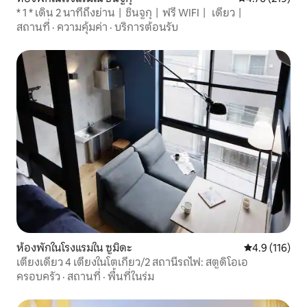
* 1 * เดิน 2 นาทีถึงย่าน丨ชินจูกุ丨ฟรี WIFI丨 เดี่ยว丨
สถานที่
·
ความคุ้มค่า
·
บริการต้อนรับ
ห้องพักในโรงแรมใน ซูมิดะ
คะแนนเฉลี่ย 4.
4.9 (116)
เตียงเดี่ยว 4 เตียงในโตเกียว/2 สถานีรถไฟ: สตูดิโอเอ
ครอบครัว
·
สถานที่
·
พื้นที่ในร่ม