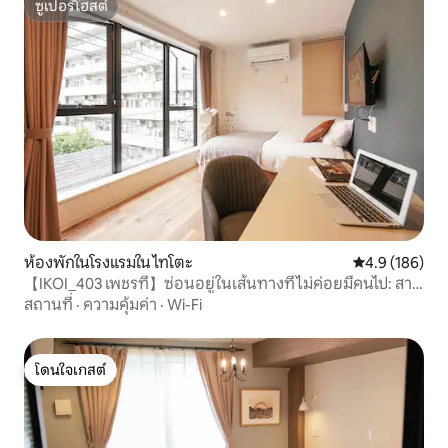
ซูเปอร์โฮสต์
ซูเปอร์โฮสต์
ห้องพักในโรงแรมใน ไทโตะ
คะแนนเฉลี่ย 4.
4.9 (186)
【IKOI_403 เพชรที่】ซ่อนอยู่ในเส้นทางที่ไม่ค่อยมีคนไป: สาย
ฮิบิยะ
สถานที่
·
ความคุ้มค่า
·
Wi-Fi
โดนใจเกสต์
โดนใจเกสต์