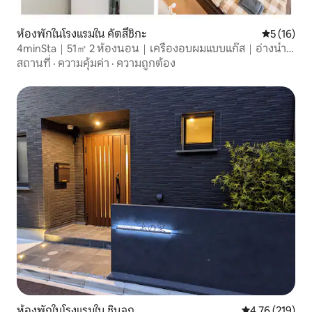
ห้องพักในโรงแรมใน คัตสึชิกะ
คะแนนเฉลี่ย
5 (16)
4minSta｜51㎡ 2 ห้องนอน｜เครื่องอบผมแบบแก๊ส｜อ่างน้ำ
ร้อน｜ตรงถึงสนามบิน
สถานที่
·
ความคุ้มค่า
·
ความถูกต้อง
ห้องพักในโรงแรมใน ชินจูกุ
คะแนนเฉลี่ย 4.7
4.76 (219)