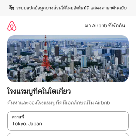
ข้าม
ระบบแปลข้อมูลบางส่วนให้โดยอัตโนมัติ 
แสดงภาษาต้นฉบับ
ไป
ยัง
เนื้อหา
มา Airbnb ที่พักกัน
โรงแรมบูทีคในโตเกียว
ค้นหาและจองโรงแรมบูทีคมีเอกลักษณ์ใน Airbnb
สถานที่
ใช้ลูกศรขึ้นลง หรือใช้การสัมผัสหรือปัด เพื่อสำรวจผลการค้นหา