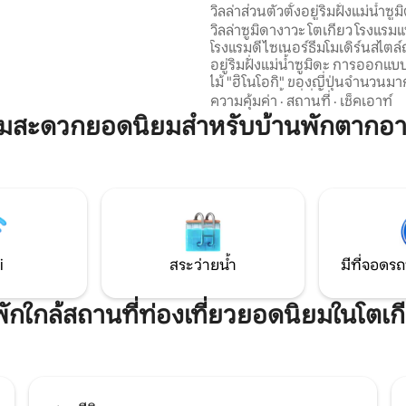
่าคุณจะได้นอนหลับสบาย ร้าน
วิลล่าส่วนตัวตั้งอยู่ริมฝั่งแม่น้ำซู
ซูเปอร์มาร์เก็ต ร้านอาหาร บาร์
อยู่ใจกลางโตเกียวและอยู่ใกล้กับ
วิลล่าซูมิดางาวะ โตเกียว โรงแรมแห่งนี้เป็น
รี่ ร้านซักรีดแบบหยอดเหรียญ
อาซากุสะ และริโอกุฯลฯ｜ที่พักสไตล์
โรงแรมดีไซเนอร์ธีมโมเดิร์นสไตล์ญี่
ริมสวยก็อยู่ใกล้ๆ คุณสามารถ
ทันสมัย
อยู่ริมฝั่งแม่น้ำซูมิดะ การออกแ
้ากับเมืองและเพลิดเพลินกับ
ไม้ "ฮิโนโอกิ" ของญี่ปุ่นจำนวนม
กเหมือนอยู่บ้านได้ แนะนำสำหรับ
ภายในเป็นพื้นที่ที่สะดวกสบายแ
ความคุ้มค่า
·
สถานที่
·
เช็คเอาท์
องด้วย ✶ เราดำเนินกิจการ
พร้อมกลิ่นไม้ นอกจากนี้ยังมีการเ
ามสะดวกยอดนิยมสำหรับบ้านพักตากอา
PA Kyoto Suite" ซึ่งเป็นวิลล่าที่มี
อำนวยความสะดวกและน้ำหอมตาม
ิโจ เกียวโตในฐานะสถานที่พี่น้อง
โนโอกิ" คุณสามารถเพลิดเพลินกับ
นวยความสะดวกในห้องพัก
ประสบการณ์การใช้ชีวิตในโตเกี
ไดร์เป่าผม ReFa, ที่หนีบผม/ตู้
แวดล้อมที่เงียบสงบ เนื่องจากค
รเวฟ/ทีวีไร้ตัวรับสัญญาณ/โถ
เช่าโรงแรมสามชั้นทั้งหมดได้ ส
บบมีระบบชำระล้าง/เครื่องปรับ
และใช้งานได้สูงสุด 5 คน เหมาะส
าว/ฯลฯ ■ สิ่งอำนวยความ
เข้าพักระยะยาวและการเดินทาง
องน้ำ อ่างอาบน้ำ/ผ้าขนหนูอาบ
ครอบครัว เพลิดเพลินกับการเข้าพ
/ครีมนวดผม/สบู่อาบน้ำ/
i
สระว่ายน้ำ
มีที่จอดรถ
ครอบครัวและเพื่อนๆ ของคุณที่โ
ง
ญี่ปุ่นที่ทันสมัย เกี่ยวกับ🔸สภาพแวดล้อม
ตียง ห้องนอน 2: เตียงคู่ 2 เตียง
โดยรอบ ย่านฟุกากาวะของเขตโคโ
่พักใกล้สถานที่ท่องเที่ยวยอดนิยมในโตเก
ที่ตั้งของอินน์เป็นเมืองประวัติศาส
ไปด้วยบรรยากาศแบบเอโดะ มีสิ่
ความสะดวกมากมายที่คุณจะเพลิ
กับวัฒนธรรมและศิลปะของเอโด
โตเกียว เช่น พิพิธภัณฑ์ประวัติศา