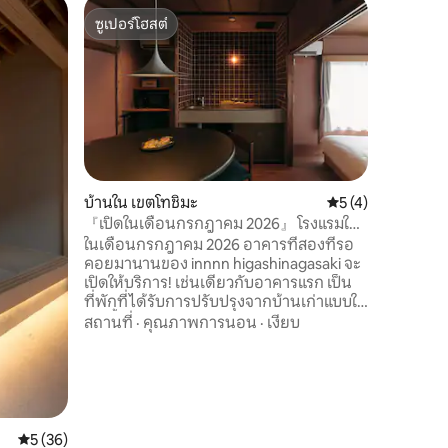
บ้านใน อ
ซูเปอร์โฮสต์
โดนใจเก
お二人様
ซูเปอร์โฮสต์
โดนใจเก
和風のラ
ที่พักนี้เ
野観光拠
แจ้งที่สา
นาทีจากสถานีอาซาก
และอ่างอา
นอนขนาดคิ
สถานที่
·
โดยตรง นอกจากนี้ยังเดินทางไปชิบูย่า กิน
ซ่า อุเอโ
ใต้ดิน ท
บ้านใน เขตโทชิมะ
คะแนนเฉลี่ย 5 จาก 5
5 (4)
ท่องเที่ยวในโตเกียว 
『เปิดในเดือนกรกฎาคม 2026』 โรงแรมให้
สะดวกซื้อ
เช่าห้องเดียว "innnn-komeya" อยู่ห่างจาก
ในเดือนกรกฎาคม 2026 อาคารที่สองที่รอ
และร้านค้า
สถานีอิเคบุ 5 นาที และสถานีฮิงาชินากาซากิ
คอยมานานของ innnn higashinagasaki จะ
เรือลูป ดั
2 นาที
เปิดให้บริการ! เช่นเดียวกับอาคารแรก เป็น
เล่นไปรอ
ที่พักที่ได้รับการปรับปรุงจากบ้านเก่าแบบให้
การเข้าถึ
เช่าทั้งอาคาร โดยจำกัดให้เช่าได้เพียงกลุ่ม
เดินประม
สถานที่
·
คุณภาพการนอน
·
เงียบ
เดียวต่อวัน "ฮิงาชินากาซากิ" อยู่ห่างจาก
ด่วนสึคุบ
สถานีอิเคบุคุบนสายเซบุอิเคบุคุ 5 นาที (2
ประมาณ 5
สถานี) "komeya" เกิดขึ้นในย่านการค้าที่มี
บูย่า: ประมาณ 35 นา
ชีวิตชีวา เป็นห้องพักที่รองรับผู้ใหญ่ได้สูงสุด
อาคารตะ
3 คน มีห้องครัวและอุปกรณ์ทำอาหารครบ
เข้าถึงโต๊
ครัน ◆ ลักษณะของห้องพัก (komeya)
ดำเนินกา
คะแนนเฉลี่ย 5 จาก 5, 36 รีวิว
5 (36)