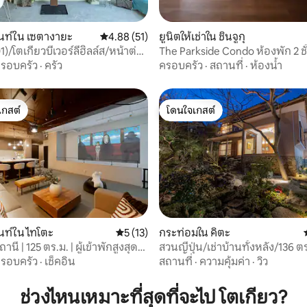
73 รีวิว
นท์ใน เซตางายะ
คะแนนเฉลี่ย 4.88 จาก 5, 51 รีวิว
4.88 (51)
ยูนิตให้เช่าใน ชินจูกุ
01)/โตเกียวบีเวอร์ลีฮิลล์ส/หน้าต่าง
The Parkside Condo ห้องพัก 2 ชั
ิบูย่า/ชินจูกุ/คนดัง/วิวสวย/
เดิร์นและมีสไตล์
รอบครัว
·
ครัว
ครอบครัว
·
สถานที่
·
ห้องน้ำ
ิลปะ
เกสต์
โดนใจเกสต์
์ที่สุด
โดนใจเกสต์
ท์ใน ไทโตะ
คะแนนเฉลี่ย 5 จาก 5, 13 รีวิว
5 (13)
กระท่อมใน คิตะ
านี | 125 ตร.ม. | ผู้เข้าพักสูงสุด
สวนญี่ปุ่น/เช่าบ้านทั้งหลัง/136 ต
 40 รีวิว
ซากุสะ 13 นาที
รอบครัว
·
เช็คอิน
สถานที่
·
ความคุ้มค่า
·
วิว
ช่วงไหนเหมาะที่สุดที่จะไป โตเกียว?