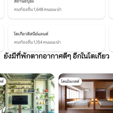
สถานีชิบุยะ
พิพิธภัณฑ์ศิลปะ สวนสาธารณะ โร
ชาติ และแผนกซูโมะ นอกจากนี้ยั
คนท้องถิ่น 1,648 คนแนะนำ
ธารณะคิโยสึมิที่เขียวชอุ่มและแม่น้
ไหลผ่านใจกลางโตเกียวใกล้กับโร
สภาพแวดล้อมที่คุณสามารถสัมผัส
ธรรมชาติยังเป็นที่น่าดึงดูดใจเ
ให้วิ่งหรือเดินไปพร้อมกับเพลิดเพ
โตเกียวดิสนีย์แลนด์
เปิดของแม่น้ำคันดะ
คนท้องถิ่น 1,154 คนแนะนำ
ยังมีที่พักตากอากาศดีๆ อีกในโตเกียว
ต์
โดนใจเกสต์
ต์
โดนใจเกสต์