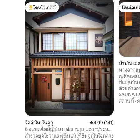
โดนใจเกสต์
โดนใจเกส
โดนใจเกสต์ที่สุด
โดนใจเกส
บ้านใน เ
ห่างจากชิ
อ่างอาบน้
เพลิดเพล
ดาดฟ้า ค
ที่แปลกให
การเข้าพั
ด้วยอ่างอาบ
นาที
SAUNA Es
ชิบูย่าโด
สถานที่
·
ค
จากสนามบิ
ใกล้ชิบูย
เป็น "ที่พ
วิลล่าใน ชินจูกุ
คะแนนเฉลี่ย 4.99 จาก 5, 1
4.99 (141)
แห่งเดียวใน
โรงแรมสไตล์ญี่ปุ่น Haku Yujiu Court/ระบบ
จากอาคาร 6 ชั้น เตียงเป็
ปรับอากาศทั้งบ้าน/ระบบทำความร้อนใต้
สำรวจยุคโชวาและเดินเล่นที่ชินจูกุในใจกลาง
ออกแบบมา