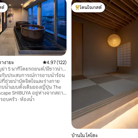
ต์
โดนใจเกสต์
ต์
โดนใจเกสต์ที่สุด
ซตางายะ
คะแนนเฉลี่ย 4.97 จาก 5, 122 รีวิว
4.97 (122)
บูย่า 5 นาทีโดยรถยนต์/มีซาวน่า
ำแบบหม้อ เตาย่างบาร์บีคิวบน
ินกับประสบการณ์การอาบน้ำร้อน
าราโอเกะ/Wi-Fi/ส่วนลดสำหรับ
ม่ที่ช่วยบำบัดจิตใจและร่างกาย
กติดต่อกัน/ห่างจากฮาเนดะ 25
น้ำแบบดั้งเดิมของญี่ปุ่น The
cape SHIBUYA อยู่ห่างจากสถานี
ยรถยนต์ประมาณ 5 นาที และห่าง
รอบครัว
·
ห้องน้ำ
นฮาเนดะ 25 นาที อยู่ในทำเลที่ดี
่าแต่ห่างจากความวุ่นวายของเมือง
ักวันหยุดพร้อมซาวน่าส่วนตัว"
41 รีวิว
พื้นที่ ซึ่งได้รับการปรับปรุงใหม่
นแบบ "NELL" ที่
เพื่อการนอนหลับที่มีคุณภาพ
บ้านใน โคโตะ