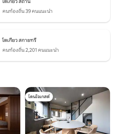
งยิมแห่ง
โตเกียว สถานี
งมีสวนสา
คนท้องถิ่น 39 คนแนะนำ
ำสุมิดะที่
งแรม และ
ได้ถึง
ราขอแนะนำ
ลินกับน้ำ
โตเกียว สกายทรี
คนท้องถิ่น 2,201 คนแนะนำ
โดนใจเกสต์
โดนใจเกสต์