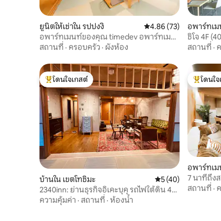
ยูนิตให้เช่าใน รปปงงิ
คะแนนเฉลี่ย 4.86 จาก 5, 
4.86 (73)
อพาร์ทเม
อพาร์ทเมนท์ของคุณ timedev อพาร์ทเม
ชิโจ 4F (4
นท์ 1 ห้องนอน 3f
ขนาดใหญ่/ช
สถานที่
·
ครอบครัว
·
ผังห้อง
สถานที่
·
ค
ท้องฟ้า/ศ
โดนใจเกสต์
โดนใจ
โดนใจเกสต์ที่สุด
โดนใจเกสต
อพาร์ทเมน
7 นาทีถึงสถ
บ้านใน เขตโทชิมะ
คะแนนเฉลี่ย 5 จาก 5,
5 (40)
10 คน | อา
สถานที่
·
ค
2340inn: ย่านธุรกิจอิเคะบุคุ รถไฟใต้ดิน 4
นาที มองเห็นภูเขาไฟฟูจิจากดาดฟ้า ดีไซน์
ความคุ้มค่า
·
สถานที่
·
ห้องน้ำ
สวยงาม 55 ตารางเมตร ที่นอนสไตล์ญี่ปุ่น +
ห้องนั่งเล่น 2 ห้องน้ำ 2 ห้องอาบน้ำ