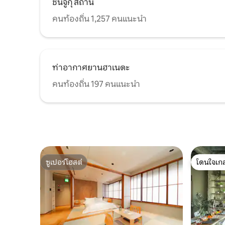
ชินจูกุ สถานี
เท่านั้น แต่ยังช่วยให้คุณใช้ชีวิตได้แบบคน
ท้องถิ่นด้วย 🍞 เดิน 5 เมตร ร้านเบเกอรี่ที่
คนท้องถิ่น 1,257 คนแนะนำ
มีชื่อเสียงบนอินเทอร์เน็ตและเป็นที่ชื่นชอบ
ของคนในท้องถิ่น ที่นี่คุณจะเพลิดเพลินไป
กับขนมปังญี่ปุ่นที่อบใหม่ทุกวัน ☕ เดิน 20
เมตร ร้านกาแฟบาริสต้าสไตล์ญี่ปุ่นยอด
นิยม สัมผัสวัฒนธรรมกาแฟที่แท้จริงที่สุด
ท่าอากาศยานฮาเนดะ
บนถนนในโตเกียว 🍶 เดิน 20 เมตร อิซากา
ยะแบบดั้งเดิมที่คนในย่านนี้ชอบไป 🏪 เดิน 3
คนท้องถิ่น 197 คนแนะนำ
นาที ร้านสะดวกซื้อเปิดให้บริการตลอด 24
ชั่วโมงเพื่อตอบสนองความต้องการในแต่ละ
วันของคุณ สถานที่ท่องเที่ยวโดยรอบ เดิน 7
นาทีถึง: ชินจูกุคาบุกิโจ ร้านอาหารและคาเฟ่
เฉพาะทางต่าง ๆ ร้านสะดวกซื้อและร้านขาย
ยา เดิน 15 นาทีถึง: ร้านอิเซตันชินจูกุ ร้าน
ดองกิ โฮเต้ ชินจูกุ ย่านเกาหลี (ชินโอคุโบะ)
ศาลเจ้าฮานาโซโนะจินจา ชินจูกุโกลเด้นไก
ซูเปอร์โฮสต์
โดนใจเกส
ซูเปอร์โฮสต์
โดนใจเกส