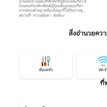
พื้นทั้งบ้าน/ย่านฮันบันในชินจูกุ/สถานีฮิงาชิ
ย่านใจกลางเมืองที่คึกคักที่สุดของโตเกียว มี
เราสัญญาว
ชินจูกุ 4 นาที/รองรับได้สูงสุด 7 คน
โรงแรมห้องพักสไตล์ญี่ปุ่นเต็มรูปแบบที่หา
สะดวกซื้อ 
ยากซ่อนตัวอยู่ เหมือนไข่มุกที่ได้รับการดูแล
ร้านเบเกอ
มาอย่างดีตลอดกาล และตั้งอยู่ที่นี่อย่าง
และร้านเส
สถานที่
·
ความคุ้มค่า
·
ผังห้อง
เงียบสงบ ที่พักแห่งนี้มอบความสะดวกสบาย
หลอมรวมเข
ที่เหนือชั้นในใจกลางโตเกียว ในขณะ
การเข้าพั
เดียวกันก็ยังคงความเงียบสงบและความ
การเข้าพักต่อเนื่
สิ่งอำนวยคว
อบอุ่นของพื้นที่อยู่อาศัยแบบญี่ปุ่นดั้งเดิม
"The Zen S
ช่วยให้คุณได้สัมผัสกับวิถีชีวิตญี่ปุ่นที่แท้จริง
ซาวน่าในช
ที่สุดในเมืองที่คึกคัก จุดเด่นของที่พัก ★
■ สิ่งอำ
ระบบทำความร้อนใต้พื้นตลอดทั้งบ้าน แม้
คาราโอเกะ/
ในฤดูหนาวที่หนาวเย็นของโตเกียว คุณก็
เย็น/ไมโค
สามารถเพลิดเพลินไปกับประสบการณ์การ
สุขภัณฑ์แ
ใช้ชีวิตที่อบอุ่นและสะดวกสบาย ★ ใจกลาง
อากาศ/หม้อหุงข้
ชินจูกุ โตเกียว ตั้งอยู่ในย่านใจกลางเมืองที่
สะดวกในห้
คึกคักที่สุดของโตเกียว คุณสามารถสัมผัสได้
น้ำ/แชมพู
ห้องครัว
Wi-F
ถึงความมีชีวิตชีวาของเมืองในขณะที่
แปรงสีฟัน ■ การจัดเตียง ห้องนอน 1: เตีย
เพลิดเพลินกับพื้นที่อันเงียบสงบที่หายาก ★
คิงไซส์ 1 เ
ที
การคมนาคมสะดวกสุดๆ เดินเพียง 4 นาที
จากสถานีรถไฟใต้ดินฮิกาชิ-ชินจูกุ และเข้า
ถึงสถานที่ท่องเที่ยวยอดนิยมหลักทั้งหมด
และย่านธุรกิจในโตเกียวได้ง่าย
ประสบการณ์การใช้ชีวิตในบริเวณโดยรอบ
ไม่เพียงแต่สะดวกสำหรับการเดินทาง