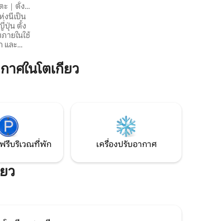
พื้นที่ทางเข้ากว้างขวางบนชั้น 1 คุณสามารถ
กับการเที
มิตะ｜ตั้ง
จัดการสัมภาระก่อนและหลังเช็คอิน และจัด
ซ่อนอยู่" 
นิฮงบาชิ
เตรียมตัวสำหรับการเดินทางกลับได้อย่าง
นำเที่ยว
ญี่ปุ่นที่
ปุ่น ตั้ง
สบายๆ ห้องพักมีห้องครัวและอุปกรณ์ทำ
นี้ยังมีบ
บบภายในใช้
อาหารครบครัน ซื้อของที่ซูเปอร์มาร์เก็ตใกล้
แวะมาหาเ
าก และ
เคียงหรือร้านขายอาหารสำเร็จรูปที่ชาวบ้าน
ละสงบ
ชื่นชอบ แล้วเพลิดเพลินกับ "รสชาติของ
ลือกสิ่ง
กาศในโตเกียว
เมือง" ในห้องพักของคุณ เราจะมอบ
ธีม "ฮิ
ประสบการณ์ชีวิตประจำวันแบบ "การใช้ชีวิต
ในฮิงาชินางาซากิ" ให้คุณ ◆การเดินทาง ・
ยวในสภาพ
เดิน 2 นาทีจากทางออกทิศเหนือของสถานี
ุณสามารถ
"ฮิงาชินางาซากิ" บนสายเซบุอิเคะบุคิ ・นั่ง
ะดวกสบาย
รถไฟไปยังสถานีอิเคบุคุได้ในเวลาประมาณ 5
ำหรับการ
นาที ・การเดินทางไปยังพื้นที่สำคัญ เช่น
ของ
ชินจูกุ (ประมาณ 15 นาที), โตเกียวและกินซ่า
ักกับ
(ประมาณ 30 นาที) ก็สะดวกมากเช่นกัน
ฟรีบริเวณที่พัก
เครื่องปรับอากาศ
รงแรมสไตล์
เหมาะอย่างยิ่งที่จะเป็นฐานสำหรับการเที่ยว
ชมโตเกียว
ตะซึ่งเป็น
ียว
ตร์ที่เต็ม
งอำนวย
ดเพลินไป
ะและ
สตร์