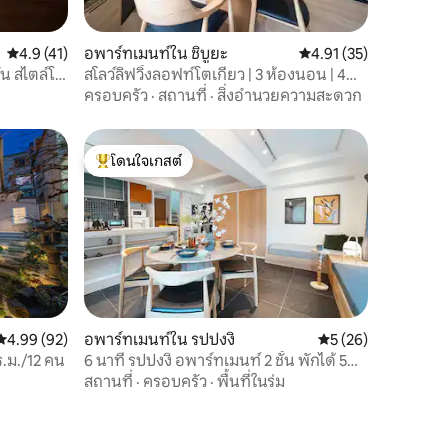
คะแนนเฉลี่ย 4.9 จาก 5, 41 รีวิว
4.9 (41)
อพาร์ทเมนท์ใน ชิบูยะ
คะแนนเฉลี่ย 4.91 จาก 5,
4.91 (35)
้น สไตล์โม
สโลว์ลิฟวิ้งลอฟท์โตเกียว | 3 ห้องนอน | 4
นาทีถึงสถานี
ครอบครัว
·
สถานที่
·
สิ่งอำนวยความสะดวก
โดนใจเกสต์
โดนใจเกสต์ที่สุด
คะแนนเฉลี่ย 4.99 จาก 5, 92 รีวิว
4.99 (92)
อพาร์ทเมนท์ใน รปปงงิ
คะแนนเฉลี่ย 5 จาก 5,
5 (26)
ร.ม./12 คน
6 นาที รปปงงิ อพาร์ทเมนท์ 2 ชั้น พักได้ 5
คน ใกล้ชิบูย่า
สถานที่
·
ครอบครัว
·
พื้นที่ในร่ม