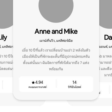
Anne and Mike
ily
Da
เมาน์เทิ่นวิว, แคลิฟอร์เนีย
, แคลิฟอร์เนีย
เบลมอนต์, แค
เมื่อ 10 ปีที่แล้ว เราเปลี่ยนบ้านเช่า 2 หลังในตัว
า 10 ปีในภาคที่พักและ
ในฐานะผู้ใช้ Airbnb มาห
เมืองให้เป็นที่พักระยะสั้นที่มีอุปกรณ์ครบครัน
ะสบการณ์ฉันเข้าใจว่าอะไร
ที่พักดีเด่น ฉันสามารถช่
ตั้งแต่นั้นมา ฉันจัดการที่พักได้มากถึง 7 แห่ง
ณโดดเด่นทางออนไลน์!
สบาย สร้างรายได้ และดึงดู
พร้อมกัน
มากข
4.94
14
9
คะแนนจากเกสต์
ปีที่เป็นโฮสต์
4.97
ปีที่เป็นโฮสต์
คะแนนจากเกสต์