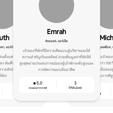
Emrah
uth
Mich
Roswell, จอร์เจีย
า, จอร์เจีย
วูดสต๊อค, 
เจ้าของที่พักที่มีความคิดแบบผู้บริหารและให้
ด่นตั้งแต่ปี 2022 และได้รับ
ฉันให้บริการผู้ช่วยเจ้าของ
ความสำคัญกับผลลัพธ์ ช่วยเพิ่มมูลค่าที่พักให้
่อง ฉันตื่นเต้นที่จะช่วยให้
ระดับ 5 ดาวมากกว่า 100 รีว
สูงสุดผ่านประสบการณ์ของผู้เข้าพักระดับสูงและ
วามฝันในการเป็นเจ้าของ
พักของคุณอยู่ในมือของผ
การจัดการแบบมืออาชีพ
ี่พัก!
รับการพิส
5.0
3
คะแนนจากเกสต์
ปีที่เป็นโฮสต์
4
4.96
ปีที่เป็นโฮสต์
คะแนนจากเกสต์