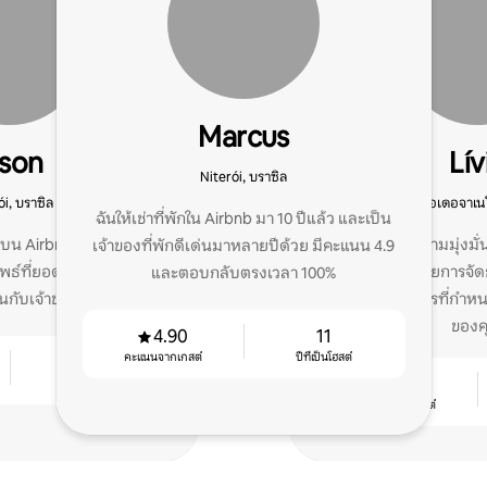
Marcus
lson
Lív
Niterói, บราซิล
ói, บราซิล
ริโอเดอจาเนโ
ฉันให้เช่าที่พักใน Airbnb มา 10 ปีแล้ว และเป็น
ซูบน Airbnb มาเป็นเวลา 10
ที่พักของคุณความมุ่งมั่
เจ้าของที่พักดีเด่นมาหลายปีด้วย มีคะแนน 4.9
ัพธ์ที่ยอดเยี่ยมจากการ
เพิ่มรายได้ด้วยการจั
และตอบกลับตรงเวลา 100%
ับเจ้าของที่พักรายอื่น
คุณภาพสูง บริการที่กำหน
ของค
4.90
11
คะแนนจากเกสต์
ปีที่เป็นโฮสต์
11
4.88
ปีที่เป็นโฮสต์
คะแนนจากเกสต์