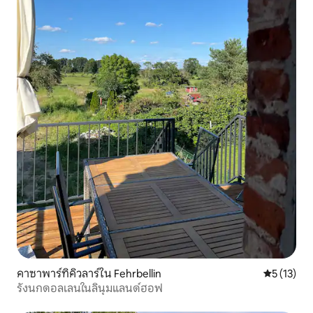
คาซาพาร์ทิคิวลาร์ใน Fehrbellin
คะแนนเฉลี่ย
5 (13)
รังนกดอลเลนในลินุมแลนด์ฮอฟ