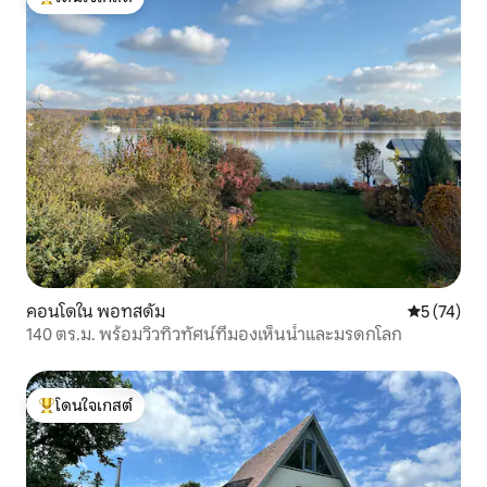
โดนใจเกสต์ที่สุด
คอนโดใน พอทสดัม
คะแนนเฉลี่ย
5 (74)
140 ตร.ม. พร้อมวิวทิวทัศน์ที่มองเห็นน้ำและมรดกโลก
โดนใจเกสต์
โดนใจเกสต์ที่สุด