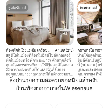
ซูเปอร์โฮสต์
โดนใจเกสต์
ซูเปอร์โฮสต์
โดนใจเกสต์
ห้องพักในโรงแรมใน เครือซเบิร์
คะแนนเฉลี่ย 4.89 จาก 5, 213 รีวิว
4.89 (213)
คอทเทจใน พอทสด
ก
สตูดิโอในเมืองที่ล็อกในอีสต์ไซด์แกลเลอรี่
บ้านโค้ชสุดโรแมนต
พักในเมืองหรือพักระยะยาว? ด้วยทุกสิ่งที่
ยินดีต้อนรับสู่บ้าน
คุณต้องการสำหรับการใช้ชีวิตสตูดิโอขนาด
นี้ (90 ตร.ม.) สร้าง
22 ตารางเมตรที่เก๋ไก๋เหล่านี้ได้รับการ
บูรณะและดัดแปลงอย
ออกแบบอย่างชาญฉลาดมีพื้นผิวธรรมชาติ
คุณภาพสูง ที่พักสุด
และการตกแต่งที่ไม่เหมือนใคร คุณจะมี
ในสถานที่ของวิลล่า
สิ่งอำนวยความสะดวกยอดนิยมสำหรับ
เตียงคิงไซส์สบายๆขนาด 150 ซม. x 200 ซม.
แก่และต้นวอลนัทตั้ง
บ้านพักตากอากาศในWiesenaue
ในสหราชอาณาจักรโต๊ะทำงานห้องครัว
ซีโดยตรง ในช่วงฤ
ขนาดเล็กสำหรับทำอาหารได้อย่างง่ายดาย
เพลิดเพลินกับการว
และห้องน้ำที่ทันสมัย มีบริการซักรีดใช่ไหม?
อาหารเช้าได้หากคุณ
คุณสามารถใช้บริการซักรีดส่วนกลางได้
สะพาน Glienicke ที่
ตามต้องการ คำแถลงการณ์ปฏิเสธความรับ
เวลาหลายสิบปีในช