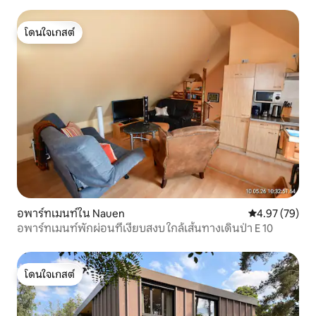
โดนใจเกสต์
โดนใจเกสต์
อพาร์ทเมนท์ใน Nauen
คะแนนเฉลี่ย 4.
4.97 (79)
อพาร์ทเมนท์พักผ่อนที่เงียบสงบ ใกล้เส้นทางเดินป่า E 10
โดนใจเกสต์
โดนใจเกสต์