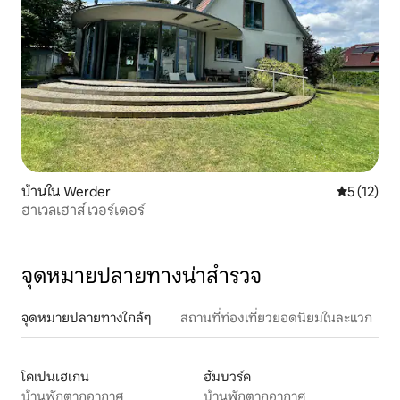
บ้านใน Werder
คะแนนเฉลี่ย
5 (12)
ฮาเวลเฮาส์ เวอร์เดอร์
จุดหมายปลายทางน่าสำรวจ
จุดหมายปลายทางใกล้ๆ
สถานที่ท่องเที่ยวยอดนิยมในละแวก
โคเปนเฮเกน
ฮัมบวร์ค
บ้านพักตากอากาศ
บ้านพักตากอากาศ