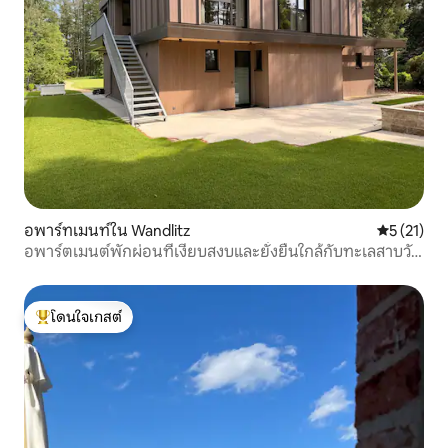
อพาร์ทเมนท์ใน Wandlitz
คะแนนเฉลี่ย
5 (21)
อพาร์ตเมนต์พักผ่อนที่เงียบสงบและยั่งยืนใกล้กับทะเลสาบวัน
ด์ลิตซ์
โดนใจเกสต์
โดนใจเกสต์ที่สุด