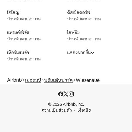
โคโลญ
ดึสเซิลดอร์ฟ
บ้านพักตากอากาศ
บ้านพักตากอากาศ
แฟรงค์เฟิร์ต
ไลพ์ซิช
บ้านพักตากอากาศ
บ้านพักตากอากาศ
เนือร์นแบร์ค
แสดงมากขึ้น
บ้านพักตากอากาศ
Airbnb
เยอรมนี
บรันเดินบวร์ค
Wiesenaue
© 2026 Airbnb, Inc.
ความเป็นส่วนตัว
เงื่อนไข