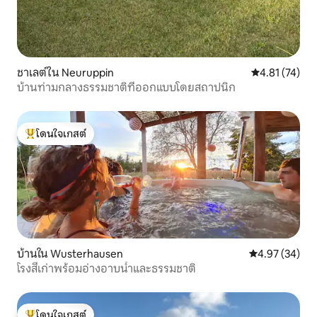
ชาเลต์ใน Neuruppin
คะแนนเฉลี่ย 4.
4.81 (74)
บ้านท่ามกลางธรรมชาติที่ออกแบบโดยสถาปนิก
โดนใจเกสต์
โดนใจเกสต์ที่สุด
บ้านใน Wusterhausen
คะแนนเฉลี่ย 4.
4.97 (34)
โรงสีเก่าพร้อมอ่างอาบน้ำและธรรมชาติ
โดนใจเกสต์