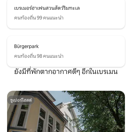
เบรเมอร์ฮาเฟนสวนสัตว์ริมทะเล
คนท้องถิ่น 99 คนแนะนำ
Bürgerpark
คนท้องถิ่น 98 คนแนะนำ
ยังมีที่พักตากอากาศดีๆ อีกในเบรเมน
ซูเปอร์โฮสต์
ซูเปอร์โฮสต์