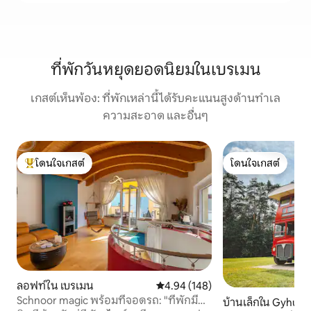
ที่พักวันหยุดยอดนิยมในเบรเมน
เกสต์เห็นพ้อง: ที่พักเหล่านี้ได้รับคะแนนสูงด้านทำเล
ความสะอาด และอื่นๆ
โดนใจเกสต์
โดนใจเกสต์
โดนใจเกสต์ที่สุด
โดนใจเกสต์
ลอฟท์ใน เบรเมน
คะแนนเฉลี่ย 4.94 จาก 5, 148 รีวิว
4.94 (148)
Schnoor magic พร้อมที่จอดรถ: "ที่พักมี
บ้านเล็กใน Gyhum