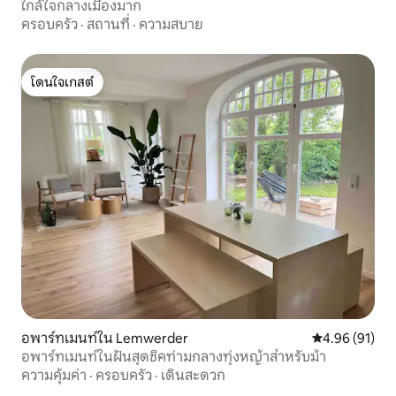
ใกล้ใจกลางเมืองมาก
ครอบครัว
·
สถานที่
·
ความสบาย
โดนใจเกสต์
โดนใจเกสต์
อพาร์ทเมนท์ใน Lemwerder
คะแนนเฉลี่ย 4.
4.96 (91)
อพาร์ทเมนท์ในฝันสุดชิคท่ามกลางทุ่งหญ้าสำหรับม้า
ความคุ้มค่า
·
ครอบครัว
·
เดินสะดวก