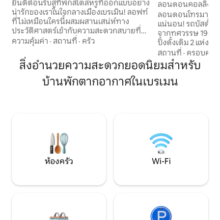
สไตล์"
ยินดีต้อนรับสู่ที่พักสไตล์หรูที่ออกแบบอย่าง
ลอนดอนคอลลิ่งใน
น่ารักของเราในใจกลางเมืองเบรเมิน! ลอฟท์
ลอนดอนโทรมาที่เฮเซ
ที่ไม่เหมือนใครนี้ผสมผสานเสน่ห์ทาง
แน่นอน! รถบัสดั้งเดิมสองคันในลอนดอน
ประวัติศาสตร์เข้ากับความสะดวกสบายที่
จากทศวรรษ 1960 ส่
ทันสมัย — เหมาะสำหรับคู่รัก ครอบครัว
ความคุ้มค่า
·
สถานที่
·
ครัว
ปิ้งดั้งเดิม 2 แห่งแ
หรือเพื่อนที่ต้องการสำรวจใจกลางเมือง
ธรรมชาติของ Lowe
สถานที่
·
ครอบครัว
ด้วยการเดิน รองรับผู้เข้าพักได้สูงสุด 4 คน:
บูร์กและเบรเมนและ 
สิ่งอำนวยความสะดวกยอดนิยมสำหรับ
ห้องนอนที่อบอุ่น เตียงคิงไซส์ที่สะดวก
ห่างออกไปเพียงขี่จ
สบาย ทางเลือกการนอนเพิ่มเติม และ
บ้านพักตากอากาศในเบรเมน
แห่งนี้มอบความส
ห้องน้ำที่ทันสมัยช่วยให้มั่นใจได้ว่าจะได้พัก
ถึงห้องน้ำส่วนตัว! ประสบการณ์ที่ยอด
ผ่อนอย่างเต็มที่และได้รับการเข้าพักที่ผ่อน
เยี่ยมพร้อมเสน่ห์
คลายอย่างแท้จริง
ครอบครัวคู่รักเพื
แล้วพบกัน
ห้องครัว
Wi-Fi