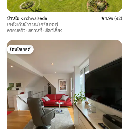
บ้านใน Kirchwalsede
คะแนนเฉลี่ย 4.
4.99 (92)
โกดังเก็บข้าว บน โคร์ส ฮอฟ
ครอบครัว
·
สถานที่
·
สัตว์เลี้ยง
โดนใจเกสต์
โดนใจเกสต์