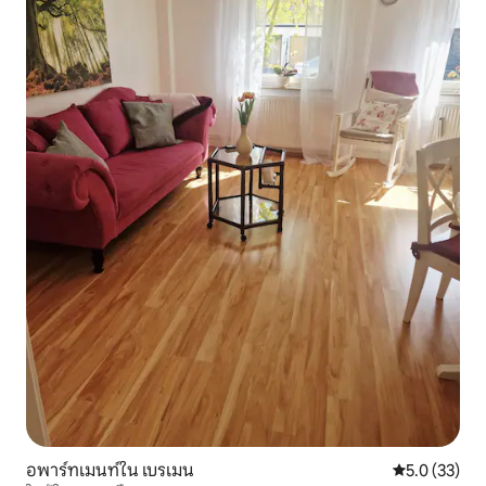
อพาร์ทเมนท์ใน เบรเมน
คะแนนเฉลี่ย 5
5.0 (33)