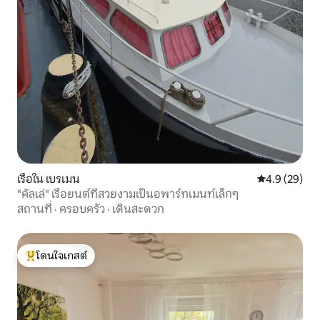
เรือใน เบรเมน
คะแนนเฉลี่ย 4
4.9 (29)
"คัลเล่" เรือยนต์ที่สวยงามเป็นอพาร์ทเมนท์เล็กๆ
สถานที่
·
ครอบครัว
·
เดินสะดวก
โดนใจเกสต์
โดนใจเกสต์ที่สุด