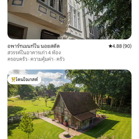
อพาร์ทเมนท์ใน นอยสตัด
คะแนนเฉลี่ย 4.8
4.88 (90)
สวรรค์ในอาคารเก่า 4 ห้อง
ครอบครัว
·
ความคุ้มค่า
·
ครัว
โดนใจเกสต์
โดนใจเกสต์ที่สุด