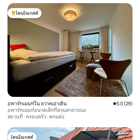
โดนใจเกสต์
โดนใจเกสต์ที่สุด
อพาร์ทเมนท์ใน ชวาคเฮาเซิน
คะแนนเฉลี่ย 5
5.0 (29)
อพาร์ทเมนท์ขนาดเล็กที่สวนสาธารณะ
สถานที่
·
ครอบครัว
·
ตกแต่ง
โดนใจเกสต์