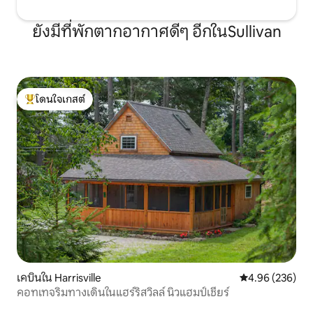
ยังมีที่พักตากอากาศดีๆ อีกในSullivan
โดนใจเกสต์
โดนใจเกสต์ที่สุด
เคบินใน Harrisville
คะแนนเฉลี่ย 4.96
4.96 (236)
คอทเทจริมทางเดินในแฮร์ริสวิลล์ นิวแฮมป์เชียร์