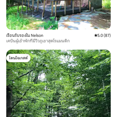
เรือนรับรองใน Nelson
คะแนนเฉลี่ย 5
5.0 (87)
เคบินผู้เข้าพักที่มีวิวภูเขาสุดโรแมนติก
โดนใจเกสต์
โดนใจเกสต์