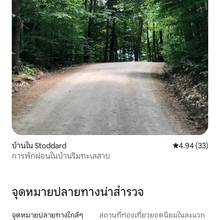
บ้านใน Stoddard
คะแนนเฉลี่ย 4.
4.94 (33)
การพักผ่อนในบ้านริมทะเลสาบ
จุดหมายปลายทางน่าสำรวจ
จุดหมายปลายทางใกล้ๆ
สถานที่ท่องเที่ยวยอดนิยมในละแวก