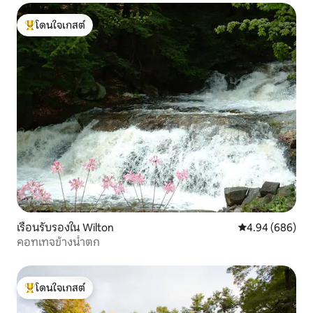
โดนใจเกสต์
โดนใจเกสต์ที่สุด
เรือนรับรองใน Wilton
คะแนนเฉลี่ย 4.94
4.94 (686)
คอทเทจข้างน้ำตก
โดนใจเกสต์
โดนใจเกสต์ที่สุด