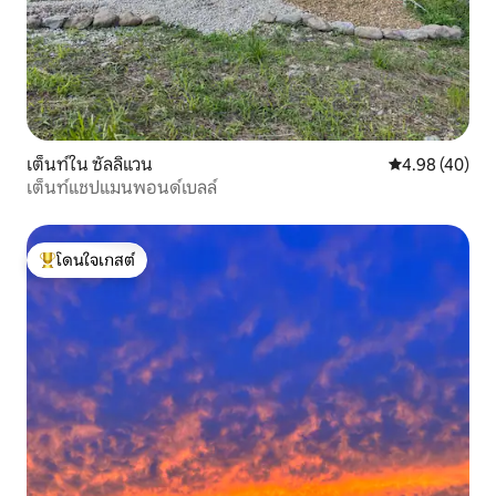
เต็นท์ใน ซัลลิแวน
คะแนนเฉลี่ย 4.
4.98 (40)
เต็นท์แชปแมนพอนด์เบลล์
โดนใจเกสต์
โดนใจเกสต์ที่สุด