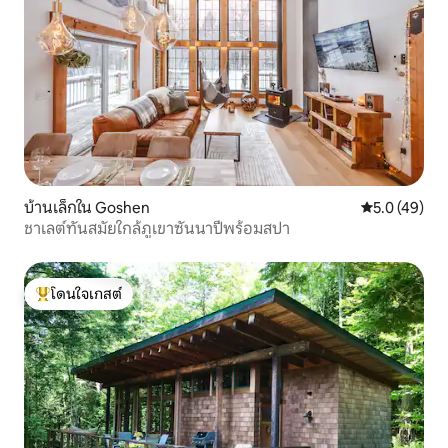
บ้านเล็กใน Goshen
คะแนนเฉลี่ย 5
5.0 (49)
ชาเลต์ทันสมัยใกล้ภูเขาซันนาปีพร้อมสปา
โดนใจเกสต์
โดนใจเกสต์ที่สุด