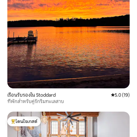
เรือนรับรองใน Stoddard
คะแนนเฉลี่ย 5
5.0 (19)
ที่พักสำหรับคู่รักริมทะเลสาบ
โดนใจเกสต์
โดนใจเกสต์ที่สุด