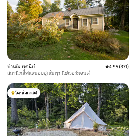
บ้านใน พุตนีย์
คะแนนเฉลี่ย 4.9
4.95 (371)
สถานีรถไฟแสนอบอุ่นในพุทนีย์เวอร์มอนต์
โดนใจเกสต์
โดนใจเกสต์ที่สุด