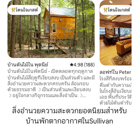
โดนใจเกสต์
โดนใจเกสต์
โดนใจเกสต์ที่สุด
โดนใจเกสต์ที่สุด
บ้านต้นไม้ใน พุตนีย์
คะแนนเฉลี่ย 4.98 จาก 5, 188 รีวิว
4.98 (188)
บ้านต้นไม้ในพัตนีย์ - เปิดตลอดทุกฤดูกาล
ลอฟท์ใน Peterbo
บ้านต้นไม้สี่ฤดูที่เงียบสงบ เป็นส่วนตัว และมี
โรงสีที่สงบพร้อมน้
สิ่งอำนวยความสะดวกครบครัน ล้อมรอบ
บ้าน
ดื่มด่ำกับความเงีย
ด้วยธรรมชาติ ☽ เป็นส่วนตัวและเงียบสงบ
ในโรงสีอันเงียบสงบ
☽ อยู่ใจกลางกิจกรรมและสิ่งจำเป็น ☽
เอช พื้นที่ประวัติ
เตาผิง เตาเผาเชื้อเพลิง แดดฟ้า เตาย่าง
ด้วยไม้ต้นตำรับอ
และห้องครัวที่มีอุปกรณ์ครบครัน ☽
สูง 11 ฟุตมีสถานที่ศ
สิ่งอำนวยความสะดวกยอดนิยมสำหรับ
ผลิตภัณฑ์สะอาดอย่างพิถีพิถัน ไม่มีกลิ่น ☽
ตารางฟุตที่กว้างข
ทำความสะอาดห้องน้ำหมักปุ๋ย ☽ ชาและ
บ้านพักตากอากาศในSullivan
ตัวหรือดื่มด่ำกับว
กาแฟท้องถิ่น ☽ ฝักบัวน้ำร้อนกลางแจ้ง -
ดาดฟ้า สะดวกสบาย
ปิดตั้งแต่เดือนพฤศจิกายน - เมษายน ☽ 45
สำหรับความสงบที่ไ
นาทีถึงสกีรีสอร์ท ☽ สระว่ายน้ำและการเดิน
ต้อนรับสู่สถานที่พ