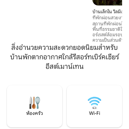
ดึงออกได้สะดวกสบายชั้นล่าง เครื่องซักผ้า/
เครื่องอบผ้าห้องครัวที่มีอุปกรณ์ครบครัน
บ้านเล็กใน วิลมิงตั
พร้อมเครื่องล้างจาน ฝักบัวปูกระเบื้องใหม่
ที่พักผ่อนสวยงามโ
ล่าสุด อินเทอร์เน็ตความเร็วสูงสมาร์ททีวี 2
สถานที่พักผ่อนในเคบ
เครื่องและเครื่องปรับอากาศขนาด 15,000 บี
พื้นที่ธรรมชาติในภู
ทียูที่ทำให้ที่พักเย็นลงในไม่กี่นาทีขับรถ 15
อร์เรสต์ล้อมรอบด้
นาทีถึงสกีรีสอร์ทเบิร์กเชียร์อีสต์สกี
ความเป็นส่วนตัวสมบูรณ์แบบ
เพียง 5 นาทีไปยังร
สิ่งอำนวยความสะดวกยอดนิยมสำหรับ
ร้านค้าชั้นเยี่ยมในต
บ้านพักตากอากาศใกล้รีสอร์ทเบิร์คเชียร์
นาที นอกจากนี้ยังใช
ถึง Mt. หิมะมีการเดิ
อีสต์เมาน์เทน
Molly Stark State 
ทะเลสาบที่น่าตื่นตา
เพียง 10 นาที! ไม่ม
มือถือไม่ดีดังนั้นจึง
การถอดปลั๊ก!
ห้องครัว
Wi-Fi