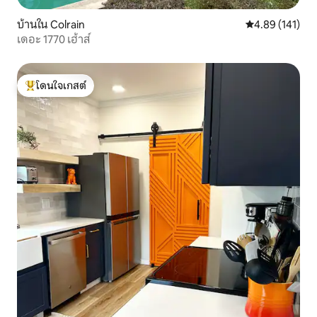
บ้านใน Colrain
คะแนนเฉลี่ย 4.8
4.89 (141)
เดอะ 1770 เฮ้าส์
โดนใจเกสต์
โดนใจเกสต์ที่สุด