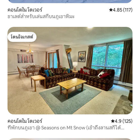
คอนโดใน โดเวอร์
คะแนนเฉลี่ย 4.8
4.85 (117)
ชาเลต์สำหรับเล่นสกีบนภูเขาหิมะ
โดนใจเกสต์
โดนใจเกสต์
คอนโดใน โดเวอร์
คะแนนเฉลี่ย 4.
4.9 (125)
ที่พักบนภูเขา @ Seasons on Mt Snow (เข้าถึงลานสกีได้
โดยตรง)