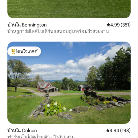
บ้านใน Bennington
คะแนนเฉลี่ย 4.9
4.99 (351)
บ้านชูการ์สไตล์โมเดิร์นแสนอบอุ่นพร้อมวิวสวยงาม
โดนใจเกสต์
โดนใจเกสต์ที่สุด
บ้านใน Colrain
คะแนนเฉลี่ย 4.9
4.94 (198)
ฟาร์มเฮ้าส์สุดส่วนตัว - วิวสวยงาม