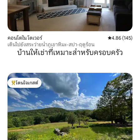
คอนโดใน โดเวอร์
คะแนนเฉลี่ย 4.8
4.86 (145)
เดินไปยังสระว่ายน้ำภูเขาหิมะ-สปา-ฤดูร้อน
บ้านให้เช่าที่เหมาะสำหรับครอบครัว
โดนใจเกสต์
โดนใจเกสต์ที่สุด