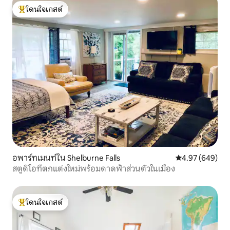
โดนใจเกสต์
โดนใจเกสต์ที่สุด
อพาร์ทเมนท์ใน Shelburne Falls
คะแนนเฉลี่ย 4.97
4.97 (649)
สตูดิโอที่ตกแต่งใหม่พร้อมดาดฟ้าส่วนตัวในเมือง
โดนใจเกสต์
โดนใจเกสต์ที่สุด