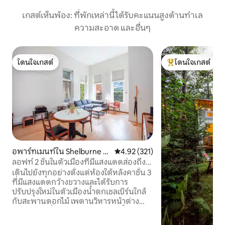
เกสต์เห็นพ้อง: ที่พักเหล่านี้ได้รับคะแนนสูงด้านทำเล
ความสะอาด และอื่นๆ
โดนใจเกสต์
โดนใจเกสต์
โดนใจเกสต์
โดนใจเกสต์ที่สุด
อพาร์ทเมนท์ใน Shelburne Fa
คะแนนเฉลี่ย 4.92 จาก 5, 321 รีวิว
4.92 (321)
lls
ลอฟท์ 2 ชั้นในตัวเมืองที่มีแสงแดดส่องถึง
วิวสวยงาม
เดินไปยังทุกอย่างตั้งแต่ห้องใต้หลังคาชั้น 3
ที่มีแสงแดดกว้างขวางและได้รับการ
ปรับปรุงใหม่ในตัวเมืองน้ำตกเชลเบิร์นใกล้
กับสะพานดอกไม้ เพดานวิหารหน้าต่าง
ขนาดยักษ์ที่มองเห็นภูเขาและแม่น้ำ เปิด
พื้นที่เตียงควีนไซส์ชั้นบน เตียงควีนไซส์แบบ