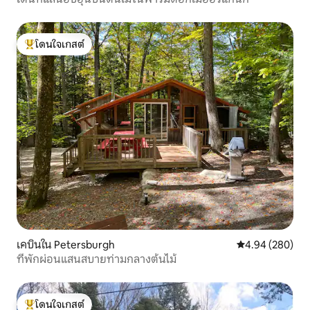
โดนใจเกสต์
โดนใจเกสต์ที่สุด
เคบินใน Petersburgh
คะแนนเฉลี่ย 4.94
4.94 (280)
ที่พักผ่อนแสนสบายท่ามกลางต้นไม้
โดนใจเกสต์