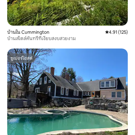
บ้านใน Cummington
คะแนนเฉลี่ย 4.9
4.91 (125)
บ้านสไตล์คันทรีที่เงียบสงบสวยงาม
ซูเปอร์โฮสต์
ซูเปอร์โฮสต์