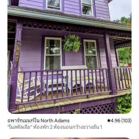
อพาร์ทเมนท์ใน North Adams
คะแนนเฉลี่ย 4.9
4.96 (103)
"โนสตัลเจีย" ห้องพัก 2 ห้องนอนกว้างขวางชั้น 1