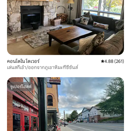
คอนโดใน โดเวอร์
คะแนนเฉลี่ย 4.8
4.88 (261)
เล่นสกีเข้า/ออกจากภูเขาหิมะที่ซีซั่นส์
ซูเปอร์โฮสต์
ซูเปอร์โฮสต์