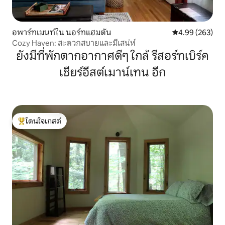
อพาร์ทเมนท์ใน นอร์ทแฮมตัน
คะแนนเฉลี่ย 4.99
4.99 (263)
Cozy Haven: สะดวกสบายและมีเสน่ห์
ยังมีที่พักตากอากาศดีๆ ใกล้ รีสอร์ทเบิร์ค
เชียร์อีสต์เมาน์เทน อีก
โดนใจเกสต์
โดนใจเกสต์ที่สุด