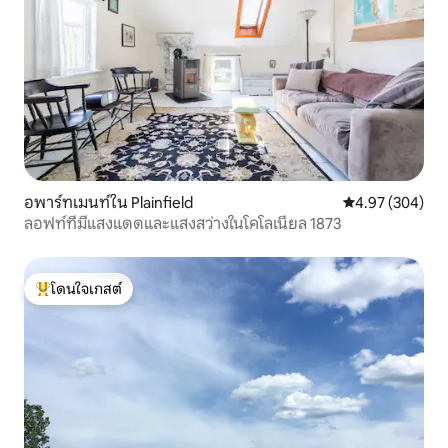
อพาร์ทเมนท์ใน Plainfield
คะแนนเฉลี่ย 4.97
4.97 (304)
ลอฟท์ที่มีแสงแดดและแสงสว่างในโคโลเนียล 1873
โดนใจเกสต์
โดนใจเกสต์ที่สุด