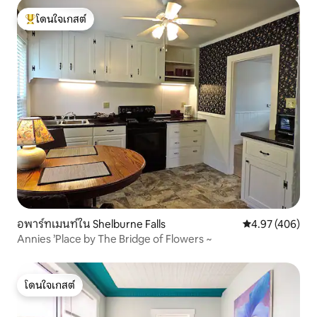
โดนใจเกสต์
โดนใจเกสต์ที่สุด
อพาร์ทเมนท์ใน Shelburne Falls
คะแนนเฉลี่ย 4.9
4.97 (406)
Annies ’Place by The Bridge of Flowers ~
โดนใจเกสต์
โดนใจเกสต์