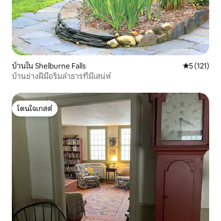
บ้านใน Shelburne Falls
คะแนนเฉลี่ย 
5 (121)
บ้านช่างฝีมือริมลำธารที่มีเสน่ห์
โดนใจเกสต์
โดนใจเกสต์