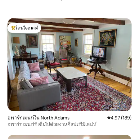
โดนใจเกสต์
โดนใจเกสต์ที่สุด
อพาร์ทเมนท์ใน North Adams
คะแนนเฉลี่ย 4.9
4.97 (189)
อพาร์ทเมนท์ที่เต็มไปด้วยงานศิลปะที่มีเสน่ห์