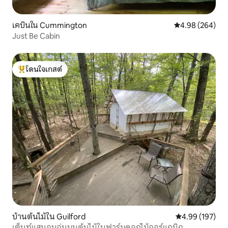
เคบินใน Cummington
คะแนนเฉลี่ย 4.98
4.98 (264)
Just Be Cabin
โดนใจเกสต์
โดนใจเกสต์ที่สุด
บ้านต้นไม้ใน Guilford
คะแนนเฉลี่ย 4.9
4.99 (197)
เต็นท์แสนอบอุ่นบนต้นไม้ในฟาร์มดอกไม้ออร์แกนิก