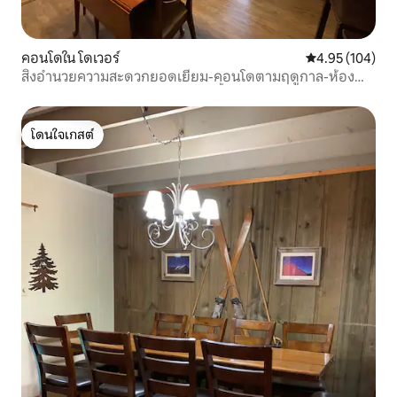
คอนโดใน โดเวอร์
คะแนนเฉลี่ย 4.9
4.95 (104)
สิ่งอำนวยความสะดวกยอดเยี่ยม-คอนโดตามฤดูกาล-ห้อง
ออกกำลังกาย-ศูนย์กีฬา-สระว่ายน้ำ
โดนใจเกสต์
โดนใจเกสต์