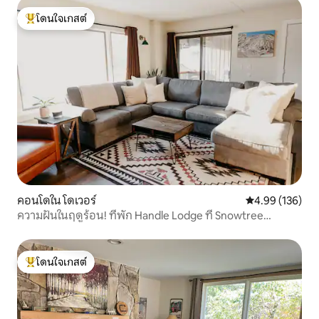
โดนใจเกสต์
โดนใจเกสต์ที่สุด
คอนโดใน โดเวอร์
คะแนนเฉลี่ย 4.9
4.99 (136)
ความฝันในฤดูร้อน! ที่พัก Handle Lodge ที่ Snowtree
Condos
โดนใจเกสต์
โดนใจเกสต์ที่สุด