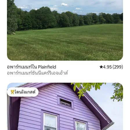
อพาร์ทเมนท์ใน Plainfield
คะแนนเฉลี่ย 4.95
4.95 (299)
อพาร์ทเมนท์ซันนี่แคร์ริเอจเฮ้าส์
โดนใจเกสต์
โดนใจเกสต์ที่สุด