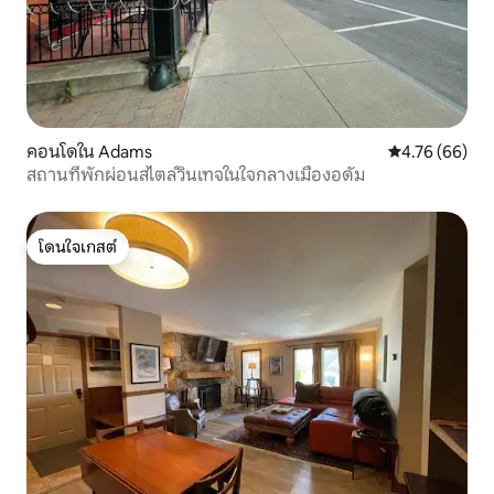
คอนโดใน Adams
คะแนนเฉลี่ย 4.
4.76 (66)
สถานที่พักผ่อนสไตล์วินเทจในใจกลางเมืองอดัม
โดนใจเกสต์
โดนใจเกสต์