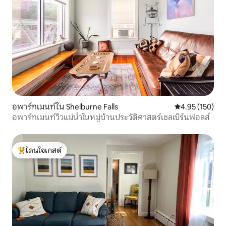
อพาร์ทเมนท์ใน Shelburne Falls
คะแนนเฉลี่ย 4.9
4.95 (150)
อพาร์ทเมนท์วิวแม่น้ำในหมู่บ้านประวัติศาสตร์เชลเบิร์นฟอลส์
โดนใจเกสต์
โดนใจเกสต์ที่สุด