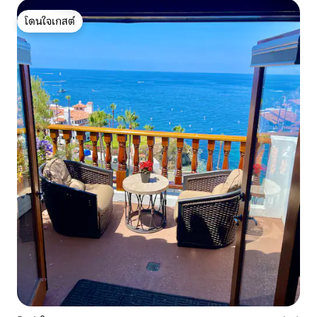
โดนใจเกสต์
โดนใจเกสต์