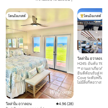
โดนใจเกสต์
โดนใจเกสต์
โดนใจเกสต์
โดนใจเกสต์ที่สุด
วิลล่าใน อวาลอน
H245: อันดับ 1% บน
รถกอล์ฟคันใหม่
** ถามเราเกี่ยวกับก
ยินดีต้อนรับสู่ H
Cove ระดับพรีเมียม
ไม่มีสิ่งกีดขวาง! คอนโดมุมบนของเรามีหน้า
ต่างเสริมและระเบีย
ขั้นตอนจากด้านบน! 
ขนาด 65 นิ้วและ 55 น
เตาผิงเพดานโค้งร
วิลล่าใน อวาลอน
คะแนนเฉลี่ย 4.96 จาก 5, 28 รีวิว
4.96 (28)
ซักรีด! ไม่มีเพื่อนบ้