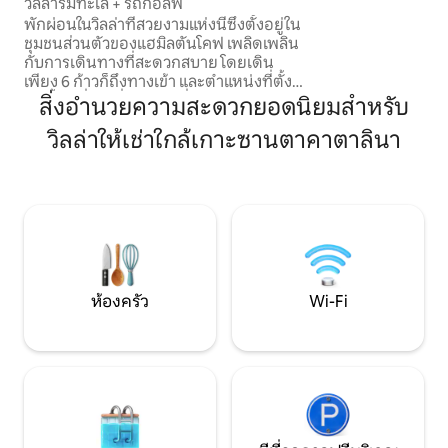
วิลล่าริมทะเล + รถกอล์ฟ
เพลิดเพลินไปกับสร
พักผ่อนในวิลล่าที่สวยงามแห่งนี้ซึ่งตั้งอยู่ใน
กำลังกายซาวน่าช
ชุมชนส่วนตัวของแฮมิลตันโคฟ เพลิดเพลิน
เทนนิสสนามเด็กเล
กับการเดินทางที่สะดวกสบาย โดยเดิน
ชายหาดสูงสุด 4 คนเว
เพียง 6 ก้าวก็ถึงทางเข้า และตำแหน่งที่ตั้ง
อายุ < 1 ปี
บนชั้น 1 ที่เป็นที่ต้องการซึ่งอยู่ตรงหัวมุมหัน
สิ่งอำนวยความสะดวกยอดนิยมสำหรับ
หน้าเข้าหาทะเล สิ่งอำนวยความสะดวกที่
วิลล่าให้เช่าใกล้เกาะซานตาคาตาลินา
จำเป็นครบครันเพื่อการเข้าพักที่สะดวก
สบาย ผู้เข้าพักสามารถใช้สระว่ายน้ำ สปา
ห้องออกกำลังกาย ซาวน่า ชายหาด มินิ
กอล์ฟ สนามเทนนิส สนามเด็กเล่น และ
วอลเลย์บอลชายหาดได้ วิลล่านี้มอบความ
สมดุลที่สมบูรณ์แบบของความผ่อนคลาย
ความสะดวกสบาย และความหรูหรา สำหรับ
การพักผ่อนของคุณบนเกาะคาตาลินา
ห้องครัว
Wi-Fi