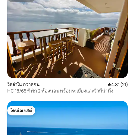
ซูเปอร์โฮสต์
วิลล่าใน อวาลอน
คะแนนเฉลี่ย 4.
4.81 (21)
HC 18/65 ที่พัก 2 ห้องนอนพร้อมระเบียงและวิวที่น่าทึ่ง
โดนใจเกสต์
โดนใจเกสต์