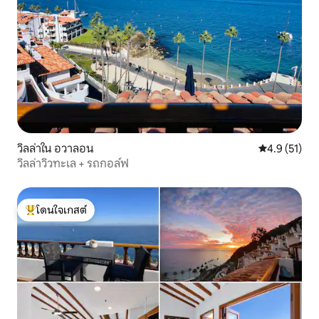
วิลล่าใน อวาลอน
คะแนนเฉลี่ย 4
4.9 (51)
วิลล่าวิวทะเล + รถกอล์ฟ
โดนใจเกสต์
โดนใจเกสต์ที่สุด