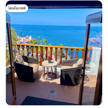
โดนใจเกสต์
โดนใจเกสต์