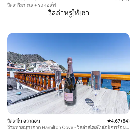
วิลล่าริมทะเล + รถกอล์ฟ
วิลล่าหรูให้เช่า
วิลล่าใน อวาลอน
คะแนนเฉลี่ย 4.
4.67 (84)
วิวมหาสมุทรจาก Hamilton Cove - วิลล่าสไตล์โบโฮชิคพร้อม
รถเข็น