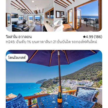
วิลล่าใน อวาลอน
คะแนนเฉลี่ย 4.9
4.99 (186)
H245: อันดับ 1% บนคาตาลินา 21 ขั้นบันได รถกอล์ฟคันใหม่
โดนใจเกสต์
โดนใจเกสต์