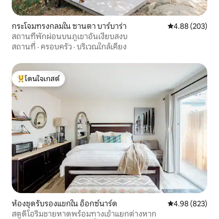
กระโจมทรงกลมใน ซานตา บาร์บาร่า
คะแนนเฉลี่ย 4.88
4.88 (203)
สถานที่พักผ่อนบนภูเขาอันเงียบสงบ
สถานที่
·
ครอบครัว
·
บริเวณใกล้เคียง
โดนใจเกสต์
โดนใจเกสต์ที่สุด
ห้องชุดรับรองแขกใน อ็อกซ์นาร์ด
คะแนนเฉลี่ย 4.98
4.98 (823)
สตูดิโอริมชายหาดพร้อมทางเข้าแยกต่างหาก