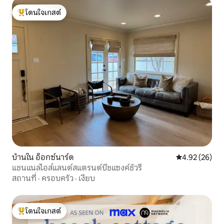
โดนใจเกสต์
โดนใจเกสต์ที่สุด
บ้านใน อ็อกซ์นาร์ด
คะแนนเฉลี่ย 4.
4.92 (26)
แชนแนลไอส์แลนด์สแตรนด์บีชแซงค์ชัวรี
สถานที่
·
ครอบครัว
·
เงียบ
โดนใจเกสต์
โดนใจเกสต์ที่สุด