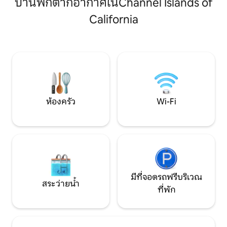
บ้านพักตากอากาศในChannel Islands of
ขนาด 33 ฟุตที่ได้รั
เครื่อง 2 เครื่อง (Netflix ฟรี HBOMax และ
ห่างจากคาร์ปินเทอ
AppleTV +) ที่จอดรถ 2 คันพร้อมที่ชาร์จ
California
ไม่กี่นาที ขับรถไม่
ไฟฟ้าระดับ 2 โปรดทราบ: ไม่มีการสังสรรค์
รู้จักกันในนาม “ราช
หรือเสียงดังในช่วงดึก การตกแต่งภายใน =
การโต้คลื่น และซัมเมอร์แล
1015 ตร.ม. ดาดฟ้า = 300 ตร.ม.
สาธารณะ ต้องมีรถยนต์ จะมีคู่มื
และโบรชัวร์ต่างๆ ให
ห้องครัว
Wi-Fi
มีที่จอดรถฟรีบริเวณ
สระว่ายน้ำ
ที่พัก