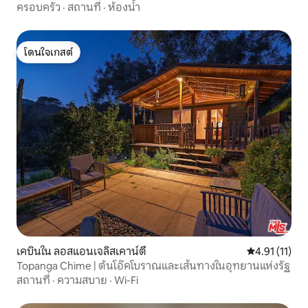
ครอบครัว
·
สถานที่
·
ห้องน้ำ
โดนใจเกสต์
โดนใจเกสต์
เคบินใน ลอสแอนเจลิสเคาน์ตี
คะแนนเฉลี่ย 4.
4.91 (11)
Topanga Chime | ต้นโอ๊คโบราณและเส้นทางในอุทยานแห่งรัฐ
สถานที่
·
ความสบาย
·
Wi-Fi