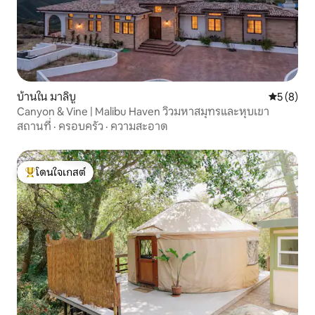
บ้านใน มาลิบู
คะแนนเฉลี่
5 (8)
Canyon & Vine | Malibu Haven วิวมหาสมุทรและหุบเขา
สถานที่
·
ครอบครัว
·
ความสะอาด
โดนใจเกสต์
โดนใจเกสต์ที่สุด