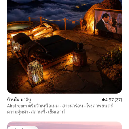
บ้านใน มาลิบู
คะแนนเฉลี่ย 4.
4.97 (37)
Airstream ดรีมวิวเหนือเมฆ - อ่างน้ำร้อน - โรงภาพยนตร์
ความคุ้มค่า
·
สถานที่
·
เช็คเอาท์