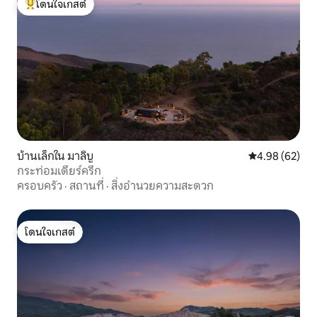
โดนใจเกสต์
โดนใจเกสต์ที่สุด
บ้านเล็กใน มาลิบู
คะแนนเฉลี่ย 4.
4.98 (62)
กระท่อมเดียร์ครีก
ครอบครัว
·
สถานที่
·
สิ่งอำนวยความสะดวก
โดนใจเกสต์
โดนใจเกสต์