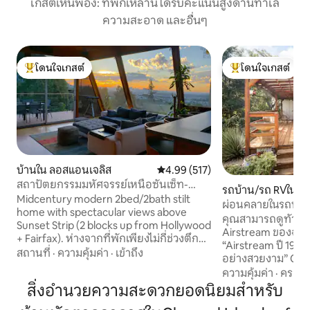
เกสต์เห็นพ้อง: ที่พักเหล่านี้ได้รับคะแนนสูงด้านทำเล
ความสะอาด และอื่นๆ
โดนใจเกสต์
โดนใจเกสต์
โดนใจเกสต์ที่สุด
โดนใจเกสต์ที่สุด
บ้านใน ลอสแอนเจลิส
คะแนนเฉลี่ย 4.99 จาก 5, 517 รีวิว
4.99 (517)
สถาปัตยกรรมมหัศจรรย์เหนือซันเซ็ท-
รถบ้าน/รถ RVใน Ca
เวสต์ฮอลลีวูดพรโมทวิว
Midcentury modern 2bed/2bath stilt
ผ่อนคลายในรถบ้าน A
home with spectacular views above
เอกลักษณ์ในฟาร์
คุณสามารถดูทัวร์ 
Sunset Strip (2 blocks up from Hollywood
Airstream ของฉัน
+ Fairfax). ห่างจากที่พักเพียงไม่กี่ช่วงตึก
“Airstream ปี 1974 
แต่มีความเป็นส่วนตัวและเงียบสงบมาก การ
สถานที่
·
ความคุ้มค่า
·
เข้าถึง
อย่างสวยงาม” Condé Nest Traveler
ปรับปรุงล่าสุดจากหลังคาไปยังฐานราก
Magazine ท็อป 40 
ความคุ้มค่า
·
ครอบค
ระบบความร้อน/เครื่องปรับอากาศ 1
แคลิฟอร์เนีย! พื้นที่ส่วนตัวของคุณเอง เริ่ม
สิ่งอำนวยความสะดวกยอดนิยมสำหรับ
Giga/SEC Wi-Fi แบบมีสาย + ออกพร้อม
ต้นฝันถึงแคลิฟอร์
ลำโพง 11 ตัวโปรเจคเตอร์ภาพยนตร์ + ทีวี 4