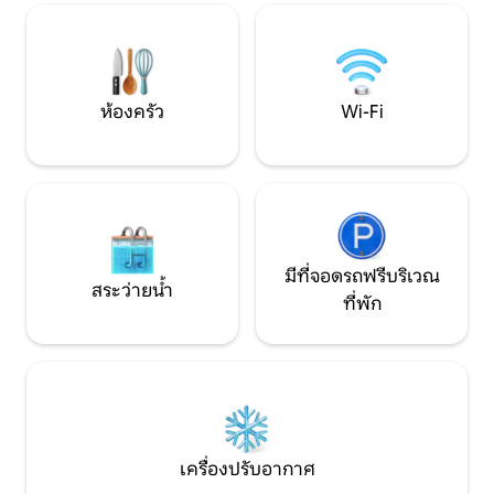
ฟรีและเครื่องปรับอากาศ ทีวีจอแบนและ
และสว่างมาก และคุ
เครื่องพิมพ์คอมพิวเตอร์ ห้องครัวพร้อม
อุปกรณ์ครบครันมีเครื่องใช้และเครื่องใช้
ไฟฟ้าทุกประเภท ตู้เย็น เครื่องซักผ้า เครื่อง
ล้างจาน ไมโครเวฟ เตาอบ เครื่องชงกาแฟ
ห้องครัว
Wi-Fi
Dolce Taste พร้อมแคปซูลให้ลูกค้า และกา
ต้มน้ำ ที่พักยังมี Plaza de Garaje ส่วนตัวซึ่ง
เข้าถึงอพาร์ทเมนท์ได้โดยตรง โดยต้องจอง
ล่วงหน้าและมีค่าธรรมเนียมเพิ่มเติม 15 ยูโร/
วัน
มีที่จอดรถฟรีบริเวณ
สระว่ายน้ำ
ที่พัก
เครื่องปรับอากาศ