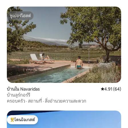
ซูเปอร์โฮสต์
ซูเปอร์โฮสต์
บ้านใน Navaridas
คะแนนเฉลี่ย 4.
4.91 (64)
บ้านลูร์กอร์รี
ครอบครัว
·
สถานที่
·
สิ่งอำนวยความสะดวก
โดนใจเกสต์
โดนใจเกสต์ที่สุด