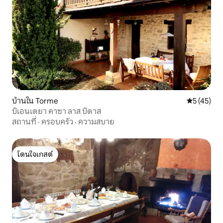
บ้านใน Torme
คะแนนเฉลี่ย
5 (45)
บิเอนเดยา คาซา ลาส บิดาส
สถานที่
·
ครอบครัว
·
ความสบาย
โดนใจเกสต์
โดนใจเกสต์