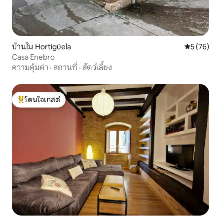
บ้านใน Hortigüela
คะแนนเฉลี่ย
5 (76)
Casa Enebro
ความคุ้มค่า
·
สถานที่
·
สัตว์เลี้ยง
โดนใจเกสต์
โดนใจเกสต์ที่สุด