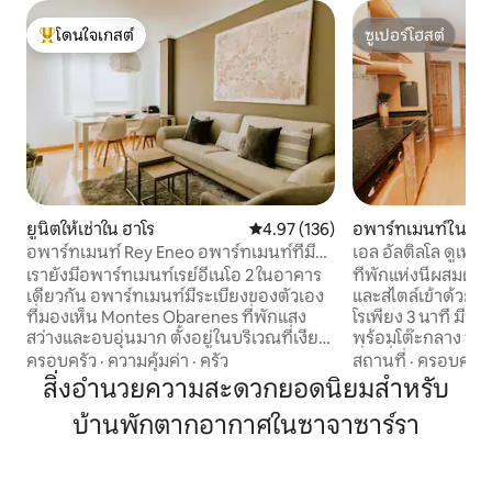
โดนใจเกสต์
ซูเปอร์โฮสต์
โดนใจเกสต์ที่สุด
ซูเปอร์โฮสต์
ยูนิตให้เช่าใน ฮาโร
คะแนนเฉลี่ย 4.97 จาก 5, 136 รีวิว
4.97 (136)
อพาร์ทเมนท์ใน ฮาโ
อพาร์ทเมนท์ Rey Eneo อพาร์ทเมนท์ที่มี
เอล อัลติลโล ดูเพล
ประวัติศาสตร์...
เมือง
เรายังมีอพาร์ทเมนท์เรย์อีเนโอ 2 ในอาคาร
ที่พักแห่งนี้ผสม
เดียวกัน อพาร์ทเมนท์มีระเบียงของตัวเอง
และสไตล์เข้าด้วยก
ที่มองเห็น Montes Obarenes ที่พักแสง
โรเพียง 3 นาที มีห้
สว่างและอบอุ่นมาก ตั้งอยู่ในบริเวณที่เงียบ
พร้อมโต๊ะกลาง พื้น
สงบนอกความเร่งรีบและวุ่นวายของตัวเมือง
ที่น่ารื่นรมย์ ปล่อยให้ตัวคุณเองประหลาดใจ
ครอบครัว
·
ความคุ้มค่า
·
ครัว
สถานที่
·
ครอบครัว
ออกแบบมาเพื่อให้ผู้เข้าพักได้รับความ
กับห้องใต้หลังคาท
สิ่งอำนวยความสะดวกยอดนิยมสำหรับ
สะดวกสบายมากที่สุด ห้องพักได้รับการ
เหมาะสำหรับการเพ
บ้านพักตากอากาศในซาจาซาร์รา
ตกแต่งอย่างมีเอกลักษณ์ และมีทีวีจอแบน
ที่คุณชื่นชอบ เพิ่งไ
และที่นอนคุณภาพสูง ห้องน้ำส่วนตัว 2
คงเสน่ห์ของคานไม
ห้องมีที่อาบน้ำแบบฝักบัว อ่างอาบน้ำ และ
พิถีพิถัน มีอุปกรณ์ครบครันและเรามีที่จอด
ไดร์เป่าผม อพาร์ตาเมนโตมีบริการ Wi-Fi
จักรยานพร้อมกล้องว