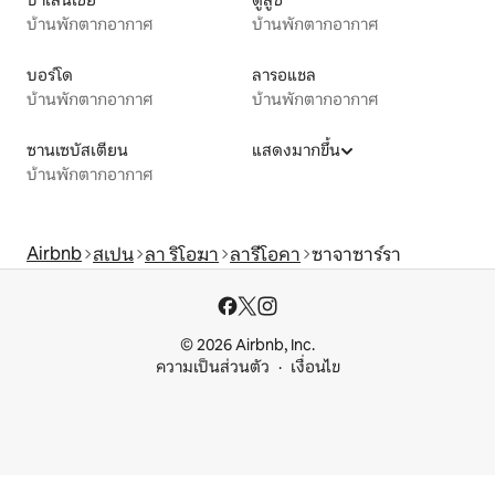
บาเลนเซีย
ตูลูซ
บ้านพักตากอากาศ
บ้านพักตากอากาศ
บอร์โด
ลารอแชล
บ้านพักตากอากาศ
บ้านพักตากอากาศ
ซานเซบัสเตียน
แสดงมากขึ้น
บ้านพักตากอากาศ
Airbnb
สเปน
ลา ริโอฆา
ลารีโอคา
ซาจาซาร์รา
© 2026 Airbnb, Inc.
ความเป็นส่วนตัว
เงื่อนไข