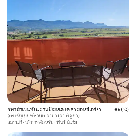
อพาร์ทเมนท์ใน ซานบิเซนเต เด ลา ซอนซีเอร์รา
คะแนนเฉลี่ย
5 (10)
อพาร์ทเมนท์ซานเปลายา (ลา พิคูดา)
สถานที่
·
บริการต้อนรับ
·
พื้นที่ในร่ม