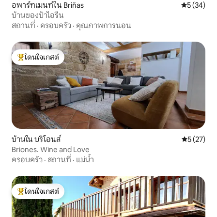
อพาร์ทเมนท์ใน Briñas
คะแนนเฉลี่ย
5 (34)
บ้านของป้าไอรีน
สถานที่
·
ครอบครัว
·
คุณภาพการนอน
โดนใจเกสต์
โดนใจเกสต์ที่สุด
บ้านใน บริโอนส์
คะแนนเฉลี่ย
5 (27)
Briones. Wine and Love
ครอบครัว
·
สถานที่
·
แม่น้ำ
โดนใจเกสต์
โดนใจเกสต์ที่สุด