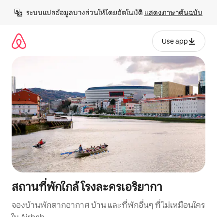
ข้าม
ระบบแปลข้อมูลบางส่วนให้โดยอัตโนมัติ 
แสดงภาษาต้นฉบับ
ไป
ยัง
เนื้อหา
Use app
สถานที่พักใกล้ โรงละครเอริยากา
จองบ้านพักตากอากาศ บ้าน และที่พักอื่นๆ ที่ไม่เหมือนใคร