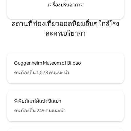
เครื่องปรับอากาศ
สถานที่ท่องเที่ยวยอดนิยมอื่นๆ ใกล้โรง
ละครเอริยากา
Guggenheim Museum of Bilbao
คนท้องถิ่น 1,078 คนแนะนำ
พิพิธภัณฑ์ศิลปะบิลเบา
คนท้องถิ่น 249 คนแนะนำ