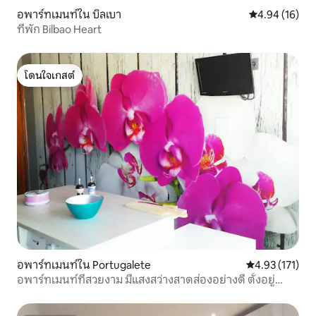
อพาร์ทเมนท์ใน บิลเบา
คะแนนเฉลี่ย 4.
4.94 (16)
ที่พัก Bilbao Heart
โดนใจเกสต์
โดนใจเกสต์
อพาร์ทเมนท์ใน Portugalete
คะแนนเฉลี่ย 4.9
4.93 (171)
อพาร์ทเมนท์ที่สวยงาม มีแสงสว่างสาดส่องอย่างดี ตั้งอยู่
ใจกลางเมือง และมีวิวสวยงาม