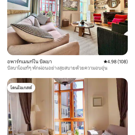
อพาร์ทเมนท์ใน บิลเบา
คะแนนเฉลี่ย 4.9
4.98 (108)
บิลบาโอแท้ๆ พักผ่อนอย่างสุขสบายด้วยความอบอุ่น
โดนใจเกสต์
โดนใจเกสต์