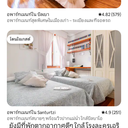
อพาร์ทเมนท์ใน บิลเบา
คะแนนเฉลี่ย 4.8
4.82 (579)
อพาร์ทเมนท์สุดพิเศษในเมืองเก่า – ระเบียงและที่จอดรถ
โดนใจเกสต์
โดนใจเกสต์
อพาร์ทเมนท์ใน Santurtzi
คะแนนเฉลี่ย 4.
4.9 (251)
อพาร์ทเมนท์สบายๆ พร้อมวิวปากแม่น้ำ ใกล้บิลบาโอ
ยังมีที่พักตากอากาศดีๆ ใกล้ โรงละครเอริ