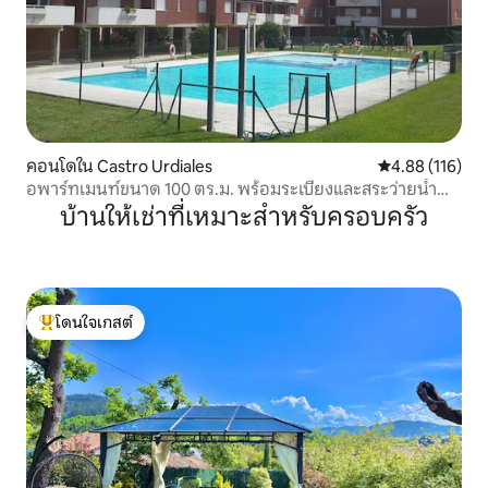
คอนโดใน Castro Urdiales
คะแนนเฉลี่ย 4.8
4.88 (116)
อพาร์ทเมนท์ขนาด 100 ตร.ม. พร้อมระเบียงและสระว่ายน้ำ
Wi-Fi ฟรี
บ้านให้เช่าที่เหมาะสำหรับครอบครัว
โดนใจเกสต์
โดนใจเกสต์ที่สุด