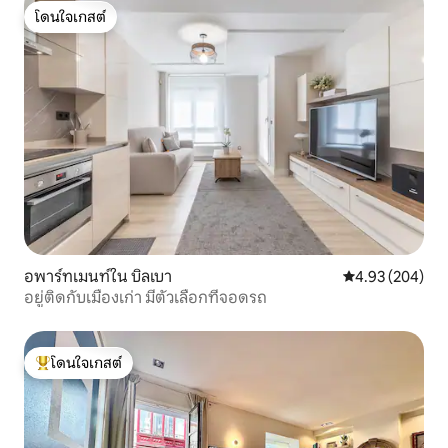
โดนใจเกสต์
โดนใจเกสต์
อพาร์ทเมนท์ใน บิลเบา
คะแนนเฉลี่ย 4.93
4.93 (204)
อยู่ติดกับเมืองเก่า มีตัวเลือกที่จอดรถ
โดนใจเกสต์
โดนใจเกสต์ที่สุด