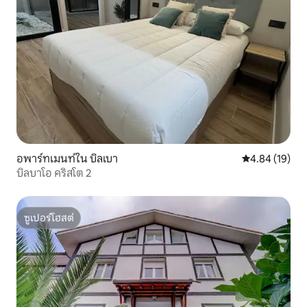
อพาร์ทเมนท์ใน บิลเบา
คะแนนเฉลี่ย 4.
4.84 (19)
บิลบาโอ คริสโต 2
ซูเปอร์โฮสต์
ซูเปอร์โฮสต์