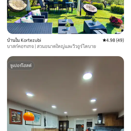
บ้านใน Kortezubi
คะแนนเฉลี่ย 4.
4.98 (49)
บาสก์คอทเทจ | สวนขนาดใหญ่และวิวอูร์ไดบาย
ซูเปอร์โฮสต์
ซูเปอร์โฮสต์