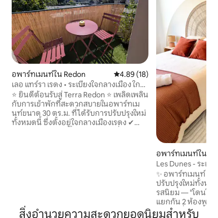
อพาร์ทเมนท์ใน Redon
คะแนนเฉลี่ย 4.89 จาก 5, 18 รีวิว
4.89 (18)
เลอ แทร์รา เรดง • ระเบียงใจกลางเมือง ใกล้
สถานีรถไฟ
⭐ ยินดีต้อนรับสู่ Terra Redon ⭐ เพลิดเพลิน
กับการเข้าพักที่สะดวกสบายในอพาร์ทเม
นท์ขนาด 30 ตร.ม. ที่ได้รับการปรับปรุงใหม่
ทั้งหมดนี้ ซึ่งตั้งอยู่ใจกลางเมืองเรดง ✔
ระเบียงส่วนตัว ✔ ที่จอดจักรยานที่
ปลอดภัย ✔ สถานีรถไฟอยู่ห่างออกไป 6
นาทีโดยการเดิน ✔ ที่จอดรถฟรีในระยะ
อพาร์ทเมนท์ใน Sai
เดิน 3 นาที ✔ Wi-Fi ไฟเบอร์ อพาร์ทเมนท์
de-Redon
Les Dunes - ระเบีย
สามารถรองรับผู้เข้าพักได้สูงสุด 4 คน ด้วย
ใกล้เรดอน
✨ อพาร์ทเมนท์ 2 ห
ห้องนอนที่มีเตียงคู่และโซฟาเบดในห้องนั่ง
ปรับปรุงใหม่ทั้งห
เล่น เหมาะอย่างยิ่งสำหรับการเข้าพักเพื่อ
รสนิยม — "โดนใจผู้เข้าพัก"
ธุรกิจ วันหยุดสุดสัปดาห์ หรือการแวะพัก
แยกกัน 2 ห้องพร้อม
ระหว่างการเดินทางตามเส้นทาง
ส่วนตัวที่มีเก้าอี้อ
สิ่งอำนวยความสะดวกยอดนิยมสำหรับ
Vélodyssée