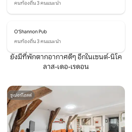
คนท้องถิ่น 3 คนแนะนำ
O'Shannon Pub
คนท้องถิ่น 3 คนแนะนำ
ยังมีที่พักตากอากาศดีๆ อีกในเซนต์-นิโค
ลาส-เดอ-เรดอน
ซูเปอร์โฮสต์
ซูเปอร์โฮสต์