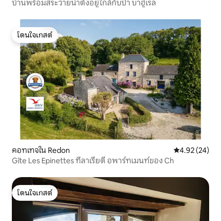
บ้านพร้อมสระว่ายน้ำตั้งอยู่ใกล้กับป่า บาฮูเรล
โดนใจเกสต์
โดนใจเกสต์
คอทเทจใน Redon
คะแนนเฉลี่ย 4.
4.92 (24)
Gîte Les Epinettes ที่ลาเรียดี อพาร์ทเมนท์ของ Ch
โดนใจเกสต์
โดนใจเกสต์