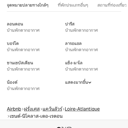
จุดหมายปลายทางใกล้ๆ
ที่พักประเภทอื่นๆ
สถานที่ท่องเที่
ลอนดอน
ปารีส
บ้านพักตากอากาศ
บ้านพักตากอากาศ
บอร์โด
ลารอแชล
บ้านพักตากอากาศ
บ้านพักตากอากาศ
ซานเซบัสเตียน
แซ็ง-มาโล
บ้านพักตากอากาศ
บ้านพักตากอากาศ
น็องต์
แสดงมากขึ้น
บ้านพักตากอากาศ
Airbnb
ฝรั่งเศส
แคว้นลัวร์
Loire-Atlantique
เซนต์-นิโคลาส-เดอ-เรดอน