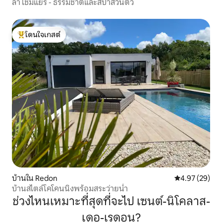
ลา โชมิแยร์ - ธรรมชาติและสปาส่วนตัว
โดนใจเกสต์
โดนใจเกสต์ที่สุด
บ้านใน Redon
คะแนนเฉลี่ย 4.
4.97 (29)
บ้านสไตล์โคโคนนิงพร้อมสระว่ายน้ำ
ช่วงไหนเหมาะที่สุดที่จะไป เซนต์-นิโคลาส-
เดอ-เรดอน?