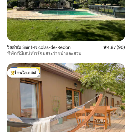
วิลล่าใน Saint-Nicolas-de-Redon
คะแนนเฉลี่ย 4.
4.87 (90)
ที่พักที่มีเสน่ห์พร้อมสระว่ายน้ำและสวน
โดนใจเกสต์
โดนใจเกสต์ที่สุด