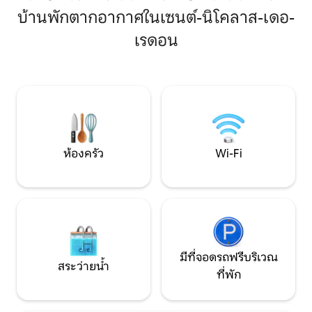
4 คน 👫 เหมาะสำหรับการเดินทางเพื่อ
บ้านพักตากอากาศในเซนต์-นิโคลาส-เดอ-
ธุรกิจ คู่รัก ครอบค
ผ่อนโดยปั่นจักรยา
เรดอน
(400 ม.) ร้านค้าอยู
ใจกลางเมืองเรดอนอย
สะอาดไร้ที่ติ เครื
ไฟเบอร์ สมาร์ททีวีข
ห่างออกไป 50 ม.
ห้องครัว
Wi-Fi
มีที่จอดรถฟรีบริเวณ
สระว่ายน้ำ
ที่พัก