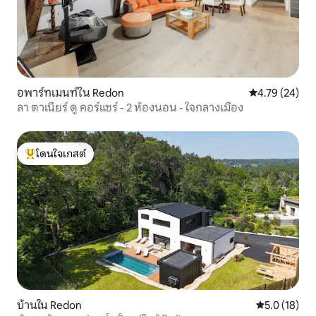
อพาร์ทเมนท์ใน Redon
คะแนนเฉลี่ย 4.
4.79 (24)
ลา ตาเนียร์ ดู คอร์แซร์ - 2 ห้องนอน - ใจกลางเมือง
โดนใจเกสต์
โดนใจเกสต์ที่สุด
บ้านใน Redon
คะแนนเฉลี่ย 5
5.0 (18)