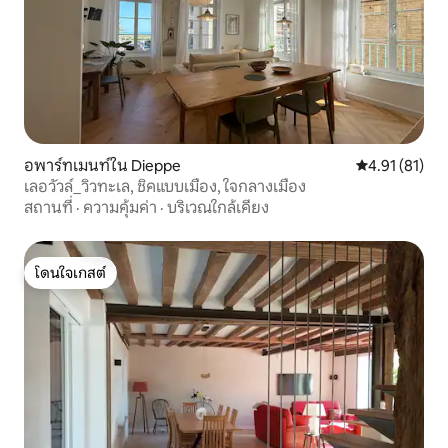
อพาร์ทเมนท์ใน Dieppe
คะแนนเฉลี่ย 4.
4.91 (81)
เลอวัวล์_วิวทะเล, ชิคแบบเมือง, ใจกลางเมือง
สถานที่
·
ความคุ้มค่า
·
บริเวณใกล้เคียง
โดนใจเกสต์
โดนใจเกสต์