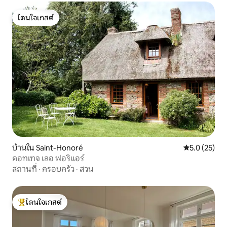
โดนใจเกสต์
โดนใจเกสต์
บ้านใน Saint-Honoré
คะแนนเฉลี่ย 5
5.0 (25)
คอทเทจ เลอ ฟอริแอร์
สถานที่
·
ครอบครัว
·
สวน
โดนใจเกสต์
โดนใจเกสต์ที่สุด