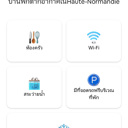
บ้านพักตากอากาศในHaute-Normandie
สุขภัณฑ์ของจริง ที่อาบน้ำฝักบัวแบบเดิน
ครอบครัวอยู่เสมอ บ้านหลังนี้ได้รับ
เข้า ✨ สิ่งที่มีให้: อาหารเช้าส่งถึงหน้าบ้าน
ประโยชน์จากไอเดียก
คุณ ✨ ข้อดี: มีบริการส่งอาหารค่ำแบบคา
ของเรานำมาซึ่งคว
เซอร์โรลของเชฟมาที่เคบิน มีหลุมก่อกองไฟ
ถูกต้องมากมาย Gite
และเตาผิงสำหรับดื่มอะเปริทีโว
ปราสาทรับประกั
ห้องครัว
Wi-Fi
มีที่จอดรถฟรีบริเวณ
สระว่ายน้ำ
ที่พัก