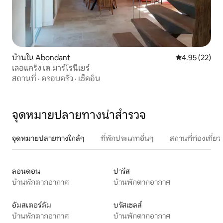
บ้านใน Abondant
คะแนนเฉลี่ย 4.
4.95 (22)
เลอแคร็ง เด มาร์โรนีเยร์
สถานที่
·
ครอบครัว
·
เช็คอิน
จุดหมายปลายทางน่าสำรวจ
จุดหมายปลายทางใกล้ๆ
ที่พักประเภทอื่นๆ
สถานที่ท่องเที่
ลอนดอน
ปารีส
บ้านพักตากอากาศ
บ้านพักตากอากาศ
อัมสเตอร์ดัม
บรัสเซลส์
บ้านพักตากอากาศ
บ้านพักตากอากาศ