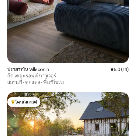
ปราสาทใน Villeconin
คะแนนเฉลี่ย 5
5.0 (14)
กีต เดอะ รอนด์ ทาวเวอร์
สถานที่
·
ตกแต่ง
·
พื้นที่ในร่ม
โดนใจเกสต์
โดนใจเกสต์ที่สุด