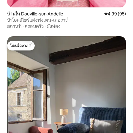
บ้านใน Douville-sur-Andelle
คะแนนเฉลี่ย 4.
4.99 (95)
ป่าโอลเนียร์แห่งฟงเตน-เกอราร์
สถานที่
·
ครอบครัว
·
ผังห้อง
โดนใจเกสต์
โดนใจเกสต์