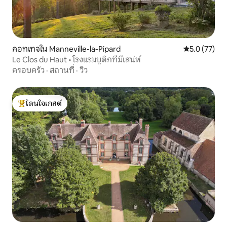
คอทเทจใน Manneville-la-Pipard
คะแนนเฉลี่ย 5
5.0 (77)
Le Clos du Haut • โรงแรมบูติกที่มีเสน่ห์
ครอบครัว
·
สถานที่
·
วิว
โดนใจเกสต์
โดนใจเกสต์ที่สุด