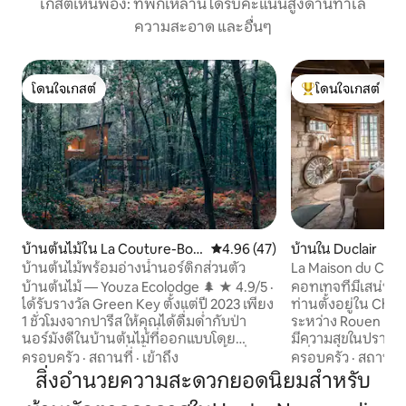
เกสต์เห็นพ้อง: ที่พักเหล่านี้ได้รับคะแนนสูงด้านทำเล
ความสะอาด และอื่นๆ
โดนใจเกสต์
โดนใจเกสต์
โดนใจเกสต์
โดนใจเกสต์ที่สุด
บ้านต้นไม้ใน La Couture-Bou
คะแนนเฉลี่ย 4.96 จาก 5, 47 รีวิว
4.96 (47)
บ้านใน Duclair
ssey
บ้านต้นไม้พร้อมอ่างน้ำนอร์ดิกส่วนตัว
La Maison du Chap
บ้านต้นไม้ — Youza Ecolodge 🌲 ★ 4.9/5 ·
คอทเทจที่มีเสน่ห
ได้รับรางวัล Green Key ตั้งแต่ปี 2023 เพียง
ท่านตั้งอยู่ใน Châte
1 ชั่วโมงจากปารีส ให้คุณได้ดื่มด่ำกับป่า
ระหว่าง Rouen และ 
นอร์มังดีในบ้านต้นไม้ที่ออกแบบโดย
มีความสุขในปราสาทส
สถาปนิกของเรา ซึ่งตั้งอยู่ใจกลางพื้นที่ 32
หนึ่งของนอร์มองดี ป
ครอบครัว
·
สถานที่
·
เข้าถึง
ครอบครัว
·
สถานที่
เฮกตาร์ ความสะดวกสบายระดับพรีเมียม:
มาตั้งแต่ศตวรรษที่ 
สิ่งอำนวยความสะดวกยอดนิยมสำหรับ
หน้าต่างบานใหญ่ที่มองเห็นป่า เตาเผาไม้ โถ
ปราสาทมีความเป็นส