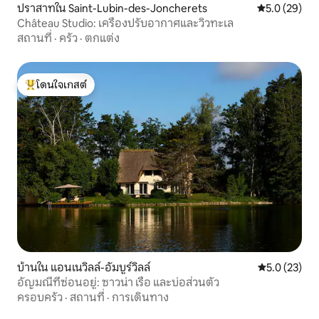
ปราสาทใน Saint-Lubin-des-Joncherets
คะแนนเฉลี่ย 5
5.0 (29)
Château Studio: เครื่องปรับอากาศและวิวทะเล
สถานที่
·
ครัว
·
ตกแต่ง
โดนใจเกสต์
โดนใจเกสต์ที่สุด
บ้านใน แอนเนวิลล์-อัมบูร์วิลล์
คะแนนเฉลี่ย 5
5.0 (23)
อัญมณีที่ซ่อนอยู่: ซาวน่า เรือ และบ่อส่วนตัว
ครอบครัว
·
สถานที่
·
การเดินทาง