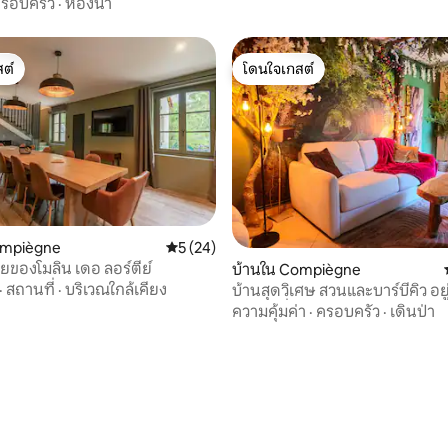
รอบครัว
·
ห้องน้ำ
ต์
โดนใจเกสต์
ต์
โดนใจเกสต์
ompiègne
คะแนนเฉลี่ย 5 จาก 5, 24 รีวิว
5 (24)
ายของโมลิน เดอ ลอร์ตีย์
บ้านใน Compiègne
·
สถานที่
·
บริเวณใกล้เคียง
บ้านสุดวิเศษ สวนและบาร์บีคิว อย
ปารีส 1 ชั่วโมง
ความคุ้มค่า
·
ครอบครัว
·
เดินป่า
 10 รีวิว