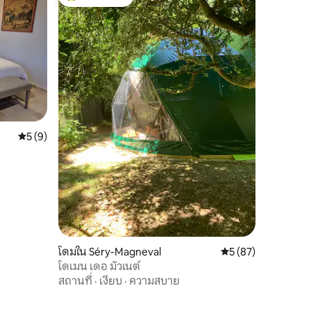
โดนใจเกสต์ที่สุด
คะแนนเฉลี่ย 5 จาก 5, 9 รีวิว
5 (9)
โดมใน Séry-Magneval
คะแนนเฉลี่ย 5 จาก 5,
5 (87)
โดเมน เดอ มัวเนต์
สถานที่
·
เงียบ
·
ความสบาย