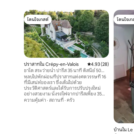
โดนใจเกสต์
โดนใจเกส
โดนใจเกสต์
โดนใจเกส
ปราสาทใน Crépy-en-Valois
คะแนนเฉลี่ย 4.93 จาก 5, 
4.93 (28)
ชาโต สระว่ายน้ำ ปารีส 35 นาที ดิสนีย์ 50
นาที
หลบไปพักผ่อนที่ปราสาทแห่งศตวรรษที่ 16
ที่มีเสน่ห์ของเรา ซึ่งเต็มไปด้วย
ประวัติศาสตร์และได้รับการปรับปรุงใหม่
อย่างสวยงาม นั่งรถไฟจากปารีสเพียง 35
นาที – ไม่จำเป็นต้องขับรถ! ค้นพบความ
ความคุ้มค่า
·
สถานที่
·
ครัว
หรูหรา: สระว่ายน้ำโรมันสไตล์โมเสกใหม่ สวน
ขนาด 4.5 เฮกตาร์ และไร่องุ่น สำรวจเมือง
ประวัติศาสตร์แห่งแรกของฝรั่งเศสที่ชื่อว่า
แคร์ปี-อ็องวาลัวส์ (ซึ่งเกี่ยวข้องกับโจนออฟ
อาร์ก) และเมืองที่มีเสน่ห์อย่างแซ็งลี ช็องตีย์
บ้านใน Le 
กงปิเญ และความสนุกสนานสำหรับ