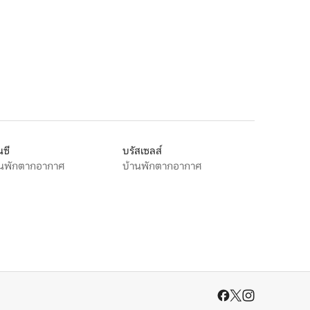
ซี
บรัสเซลส์
านพักตากอากาศ
บ้านพักตากอากาศ