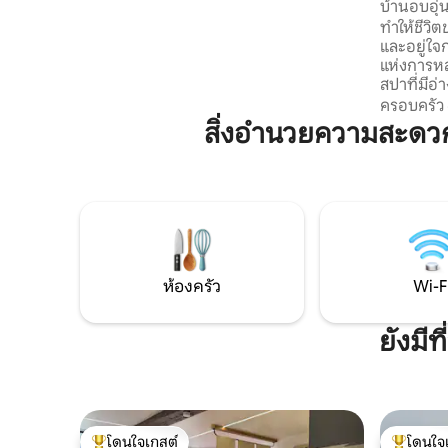
บ้านอบอุ่
ครอบครัวที่ปาร์คแอสเตริกซ์ สัมผัสความ
ทำให้ชีวิต
สง่างามและความสงบสไตล์ฝรั่งเศสอย่าง
และอยู่ใจ
แท้จริง จองการพักผ่อนในสถานที่
แห่งการหล
ประวัติศาสตร์ที่น่าจดจำ!
สปาที่มีอ่
ครันและเต
ครอบครัว
สมบูรณ์แบ
สิ่งอำนวยความสะดว
ต้องการหล
วันในราคา 7
Compiègn
Pierrefo
ปารีส 45 
ทั้งหมด 5
ห้องครัว
Wi-F
ยังมี
โดนใจเกสต์
โดนใจ