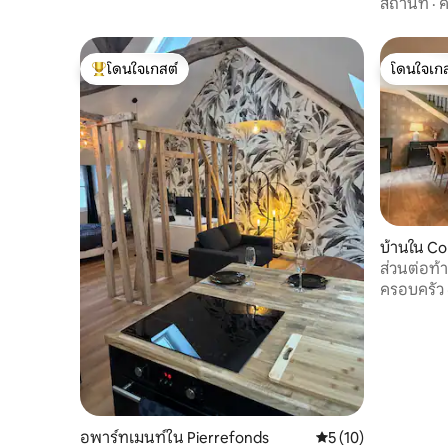
สถานที่
·
ค
โดนใจเกสต์
โดนใจเกส
โดนใจเกสต์ที่สุด
โดนใจเกส
บ้านใน C
ส่วนต่อท้
ครอบครัว
อพาร์ทเมนท์ใน Pierrefonds
คะแนนเฉลี่ย 5 จาก 5,
5 (10)