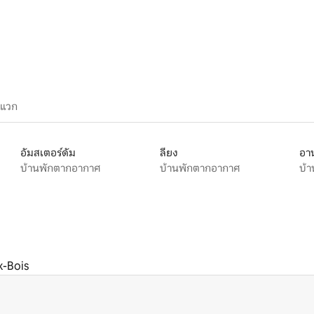
ะแวก
อัมสเตอร์ดัม
ลียง
อาน
บ้านพักตากอากาศ
บ้านพักตากอากาศ
บ้
x-Bois