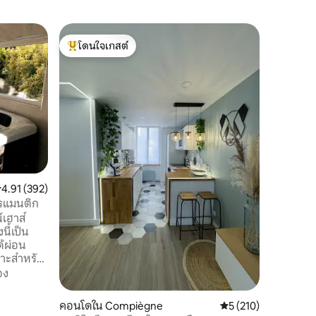
บ้านใน C
โดนใจเกสต์
โดนใจเก
สตูดิโอท
โดนใจเกสต์ที่สุด
โดนใจเก
พักผ่อนใน
ที่ Franc
ไม่กี่ก้า
ทางแยกของ Ar
Dorothée
ความคุ้มค
เขาในอพา
ห่างจาก 
'โดยรถยน
แม่น้ำ Ai
ะแนนเฉลี่ย 4.91 จาก 5, 392 รีวิว
4.91 (392)
ทางเดินป่า
แบบสำหรั
โรแมนติก
Compièg
เฮาส์
นี้เป็น
ด้ผ่อน
ห้อง
อง
ุณเตรียม
คอนโดใน Compiègne
คะแนนเฉลี่ย 5 จาก 5, 
5 (210)
งตัวและ