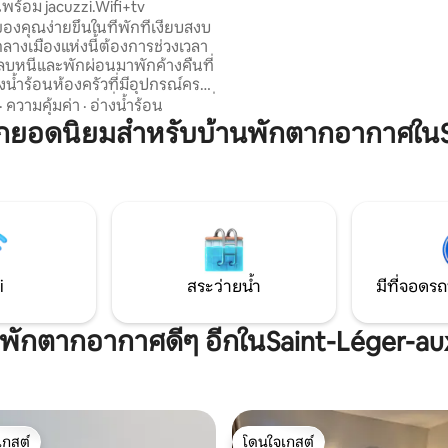
นพร้อม jacuzzi.Wifi+tv
ห้องน้ำในตัวเพื่อความสะดวกสบา
ของคุณง่ายขึ้นในที่พักที่เงียบสงบ
เพื่อให้คุณได้รับประสบการณ์การพ
กลางเมืองแห่งนี้ต้องการช่วงเวลา
สมบูรณ์แบบบ้านหลังนี้มีพื้นที่เพื
บหนีและพักผ่อนมาพักค้างคืนที่
พร้อมสปาและห้องซาวน่า
างน้ำร้อนห้องครัวที่มีอุปกรณ์ครบ
ียงขนาดคิงไซส์เพื่อการพักผ่อนที่
·
ความคุ้มค่า
·
อ่างน้ำร้อน
บ มีอาหารเช้าให้ตามคำขอ
กยอดนิยมสำหรับบ้านพักตากอากาศในSa
บหนีเป็นเวลา 2 ชั่วโมงระหว่าง
0 ยูโร ที่พักแห่งนี้ตั้งอยู่ห่างจาก
e 5 นาทีมาค้นพบปราสาท
nds และ Compiègne ห่างจาก
นาทีใกล้กับสิ่งอำนวยความสะดวก
 นาทีจากสนามแข่งรถ
i
สระว่ายน้ำ
มีที่จอดรถ
ที่พักตากอากาศดีๆ อีกในSaint-Léger-au
เกสต์
โดนใจเกสต์