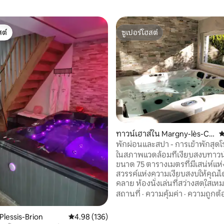
ต์
ซูเปอร์โฮสต์
ต์
ซูเปอร์โฮสต์
28 รีวิว
ทาวน์เฮาส์ใน Margny-lès-Co
ค
mpiègne
พักผ่อนและสปา - การเข้าพักสุด
ในสภาพแวดล้อมที่เงียบสงบทาวน์
ขนาด 75 ตารางเมตรที่มีเสน่ห์แห่ง
สวรรค์แห่งความเงียบสงบให้คุณไ
คลาย ห้องนั่งเล่นที่สว่างสดใสเหมาะสำหรับ
การผ่อนคลายหลังจากวันที่ยาวนาน 
สถานที่
·
ความคุ้มค่า
·
ความถูกต้
ครัวที่มีอุปกรณ์ครบครันช่วยให้ค
อาหารอร่อยๆได้ ห้องนอนที่ตกแต่งอย่าง
Plessis-Brion
คะแนนเฉลี่ย 4.98 จาก 5, 136 รีวิว
4.98 (136)
หรูหรามีเตียง 180x200 พื้นที่แต่