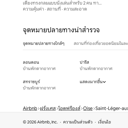
เตียงทรงกลมแบบนั่งเล่นสำหรับ 2 คน ทามา
รีส์ พร้อมวิวปราสาท
ความคุ้มค่า
·
สถานที่
·
ความสะอาด
จุดหมายปลายทางน่าสำรวจ
จุดหมายปลายทางใกล้ๆ
สถานที่ท่องเที่ยวยอดนิยมในล
ลอนดอน
ปารีส
บ้านพักตากอากาศ
บ้านพักตากอากาศ
สทราซบูร์
แสดงมากขึ้น
บ้านพักตากอากาศ
Airbnb
ฝรั่งเศส
โอดฟร็องส์
Oise
Saint-Léger-au
© 2026 Airbnb, Inc.
ความเป็นส่วนตัว
เงื่อนไข