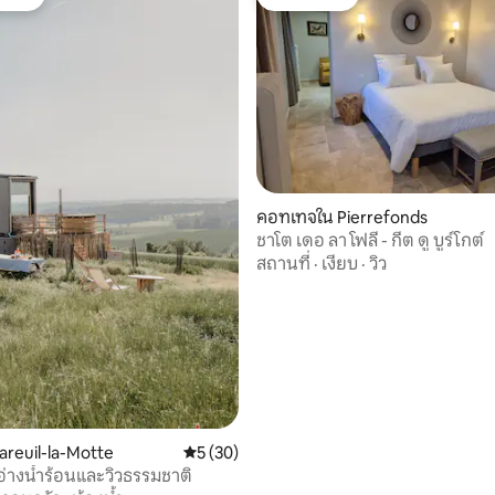
์ที่สุด
โดนใจเกสต์
 33 รีวิว
คอทเทจใน Pierrefonds
ชาโต เดอ ลา โฟลี - กีต ดู บูร์โกต์
สถานที่
·
เงียบ
·
วิว
areuil-la-Motte
คะแนนเฉลี่ย 5 จาก 5, 30 รีวิว
5 (30)
– อ่างน้ำร้อนและวิวธรรมชาติ