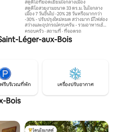
สตูดิโอที่ยอดเยี่ยมใจกลางเมือง
ยสูงสุด
สตูดิโอสวยงามขนาด 33 ตร.ม. ในใจกลาง
ักผ่อนที่
เมือง 7 วันขึ้นไป -20% 28 วันหรือมากกว่า
่อสุขภาพ
-30% - ปรับปรุงใหม่หมด สว่างมาก มีไฟส่อง
สว่างและอุปกรณ์ครบครัน - รวมอาหารเช้า
สำหรับคืนแรกของคุณ - ร่มบนเตียง 👶🏻 -
ครอบครัว
·
สถานที่
·
ที่จอดรถ
เน็ตฟลิกซ์ - ไฟเบอร์อินเตอร์เน็ต - ตั้งอยู่ใน
int-Léger-aux-Bois
ซอยที่เงียบสงบ ทางเดียว ติดกับใจกลาง
เมืองและปราสาท - ซอยที่มีที่จอดรถแบบ
จ่ายเงินและที่จอดรถฟรีของคาสเซิลห่าง
ออกไป 100 เมตร - เดินเท้า: ห่างจาก
ปราสาทและใจกลางเมือง 2 นาที 10 นาทีจาก
สถานี
ฟรีบริเวณที่พัก
เครื่องปรับอากาศ
x-Bois
โดนใจเกสต์