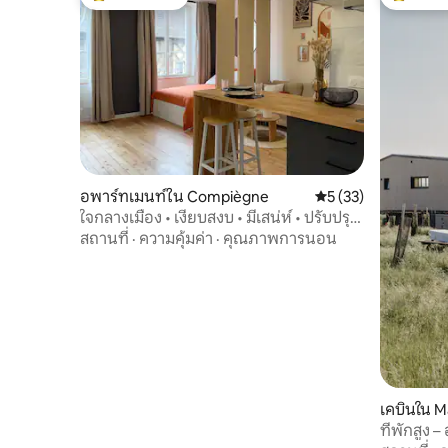
โดนใจเกสต์ที่สุด
โดนใจเกสต
อพาร์ทเมนท์ใน Compiègne
คะแนนเฉลี่ย 5 จาก 5,
5 (33)
ใจกลางเมือง • เงียบสงบ • มีเสน่ห์ • ปรับปรุง
ใหม่
สถานที่
·
ความคุ้มค่า
·
คุณภาพการนอน
เคบินใน M
ที่พักสูง 