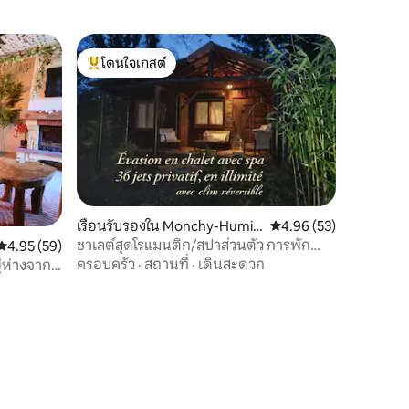
โดนใจเกสต์
โดนใจเกสต์ที่สุด
เรือนรับรองใน Monchy-Humiè
คะแนนเฉลี่ย 4.96 จาก 5,
4.96 (53)
res
ชาเลต์สุดโรแมนติก/สปาส่วนตัว การพัก
คะแนนเฉลี่ย 4.95 จาก 5, 59 รีวิว
4.95 (59)
ผ่อน และธรรมชาติสำหรับ 2 คน
ครอบครัว
·
สถานที่
·
เดินสะดวก
ู่ห่างจาก