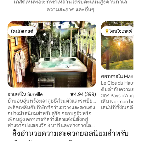
เกสต์เห็นพ้อง: ที่พักเหล่านี้ได้รับคะแนนสูงด้านทำเล
ความสะอาด และอื่นๆ
โดนใจเกสต์
โดนใจเกสต์
โดนใจเกสต์
โดนใจเกสต์ที่สุด
คอทเทจใน Mannevil
Le Clos du Haut • โ
ดื่มด่ำกับความสง่างามใ
ชาเลต์ใน Surville
คะแนนเฉลี่ย 4.94 จาก 5, 399 รีวิว
4.94 (399)
ของ Pays d'Auge จ
บ้านอบอุ่นพร้อมจากุซซี่ส่วนตัวและระเบียง
เห็น Norman bocage
ทิศใต้
เสน่ห์ที่ทั้งในอดีตและปัจจุ
เพลิดเพลินกับที่พักที่กว้างขวางและตกแต่ง
Haut เป็นสถานที่พั
อย่างมีรสนิยมสำหรับคู่รัก ครอบครัว หรือ
ตัวอยู่ในเมืองล้อม
เพื่อนฝูง คอทเทจที่สว่างไสวแห่งนี้ตั้งอยู่
อ่อนโยนและตั้งอยู
ห่างจากปงเตอแว็ก 3 นาที และห่างจากโดวิ
ใกล้สถานที่ท่องเท
ลล์ ทรูวิลล์ และอองเฟลอร์ 15 นาที มีทางเข้า
สิ่งอำนวยความสะดวกยอดนิยมสำหรับ
เพลิดเพลินกับที่พั
ส่วนตัวโดยตรงไปยังพื้นที่พักผ่อนที่มี