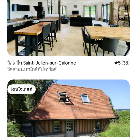
วิลล่าใน Saint-Julien-sur-Calonne
คะแนนเฉลี่ย
5 (38)
วิลล่าชนบทใกล้กับโดวิลล์
โดนใจเกสต์
โดนใจเกสต์