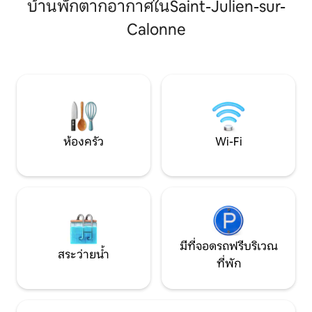
บ้านพักตากอากาศในSaint-Julien-sur-
ความสะดวกครบครั
หลังคาและมีจากุซซี่พร้อมเครื่องฉายวิดีโอ
พิถีพิถันผสมผสานเ
คอทเทจแห่งนี้ตั้งอยู่ในย่านที่เงียบสงบ มี
Calonne
ความทันสมัยเพื่อ
ระเบียงกลางแจ้งที่มีอุปกรณ์ครบครัน (ห้อง
เยี่ยม
นั่งเล่น โต๊ะ และบาร์บีคิว) พร้อมวิวพาโนรา
มาที่งดงามและไม่มีสิ่งกีดขวาง ที่จอดรถ
ส่วนตัว Wi-Fi หันหน้าไปทางทิศใต้ มี
ผ้าปูที่นอนให้
ห้องครัว
Wi-Fi
มีที่จอดรถฟรีบริเวณ
สระว่ายน้ำ
ที่พัก