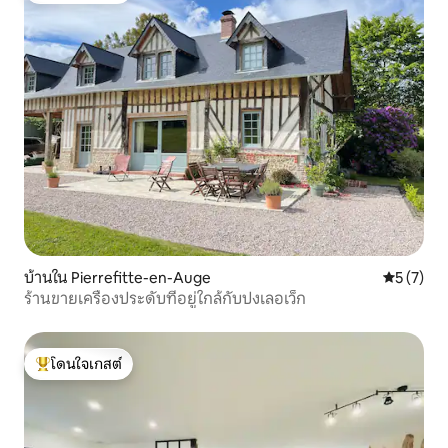
บ้านใน Pierrefitte-en-Auge
คะแนนเฉลี่
5 (7)
ร้านขายเครื่องประดับที่อยู่ใกล้กับปงเลอเว็ก
โดนใจเกสต์
โดนใจเกสต์ที่สุด