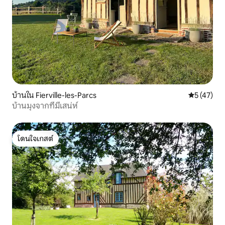
บ้านใน Fierville-les-Parcs
คะแนนเฉลี่ย
5 (47)
บ้านมุงจากที่มีเสน่ห์
โดนใจเกสต์
โดนใจเกสต์