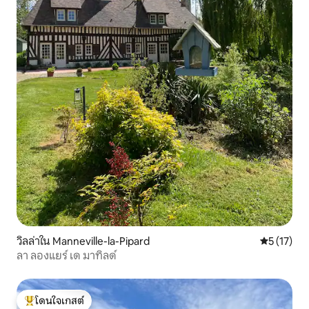
วิลล่าใน Manneville-la-Pipard
คะแนนเฉลี่ย
5 (17)
ลา ลองแยร์ เด มาทิลด์
โดนใจเกสต์
โดนใจเกสต์ที่สุด