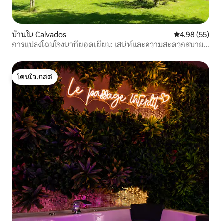
บ้านใน Calvados
คะแนนเฉลี่ย 4.
4.98 (55)
การแปลงโฉมโรงนาที่ยอดเยี่ยม: เสน่ห์และความสะดวกสบาย
ในชนบท
โดนใจเกสต์
โดนใจเกสต์