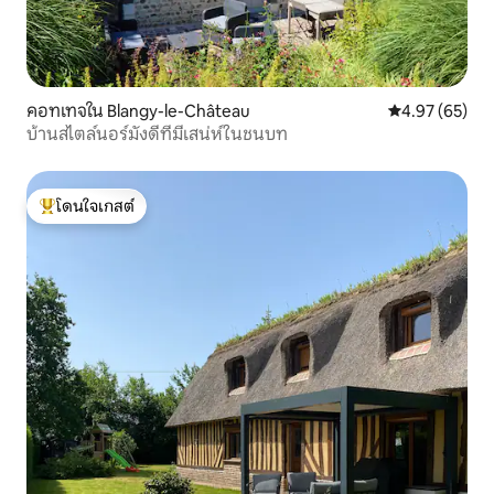
คอทเทจใน Blangy-le-Château
คะแนนเฉลี่ย 4.
4.97 (65)
บ้านสไตล์นอร์มังดีที่มีเสน่ห์ในชนบท
โดนใจเกสต์
โดนใจเกสต์ที่สุด