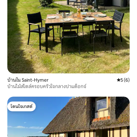
บ้านใน Saint-Hymer
คะแนนเฉลี่
5 (6)
บ้านไม้สไตล์ครอบครัวใจกลางปาแด็อกจ์
โดนใจเกสต์
โดนใจเกสต์