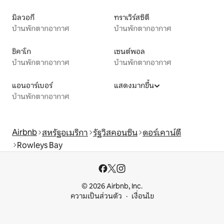
มิลวอกี
ทราเวิร์สซิตี
บ้านพักตากอากาศ
บ้านพักตากอากาศ
ชิคาโก
เซนต์พอล
บ้านพักตากอากาศ
บ้านพักตากอากาศ
แอนอาร์เบอร์
แสดงมากขึ้น
บ้านพักตากอากาศ
Airbnb
สหรัฐอเมริกา
รัฐวิสคอนซิน
ดอร์เคาน์ตี
Rowleys Bay
© 2026 Airbnb, Inc.
ความเป็นส่วนตัว
เงื่อนไข