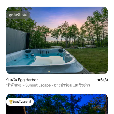
ซูเปอร์โฮสต์
ซูเปอร์โฮสต์
บ้านใน Egg Harbor
คะแนนเฉลี่
5 (3)
*ที่พักใหม่ - Sunset Escape - อ่างน้ำร้อนและวิวอ่าว
โดนใจเกสต์
โดนใจเกสต์ที่สุด