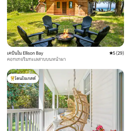
เคบินใน Ellison Bay
คะแนนเฉลี่ย
5 (29)
คอทเทจริมทะเลสาบบนหน้าผา
โดนใจเกสต์
โดนใจเกสต์ที่สุด