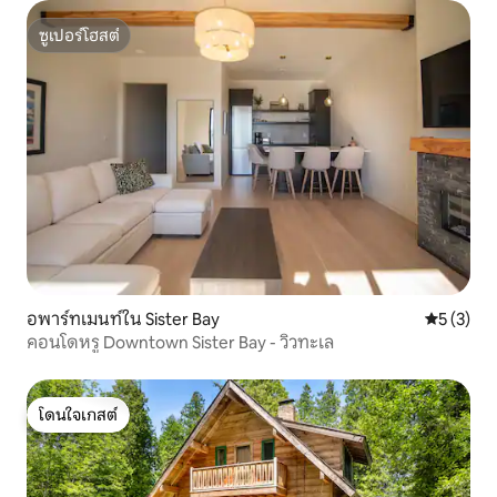
ซูเปอร์โฮสต์
ซูเปอร์โฮสต์
อพาร์ทเมนท์ใน Sister Bay
คะแนนเฉลี่
5 (3)
คอนโดหรู Downtown Sister Bay - วิวทะเล
โดนใจเกสต์
โดนใจเกสต์