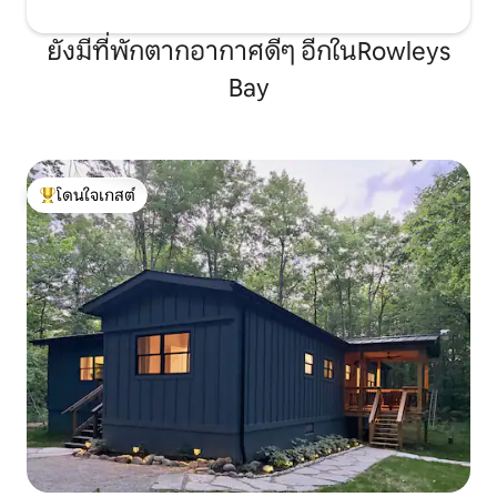
ยังมีที่พักตากอากาศดีๆ อีกในRowleys
Bay
โดนใจเกสต์
โดนใจเกสต์ที่สุด