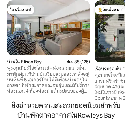
โดนใจเกสต์
โดนใจเกสต์
โดนใจเกสต์
โดนใจเกสต์ที่สุด
บ้านใน Ellison Bay
คะแนนเฉลี่ย 4.88 จาก 5, 125 รีวิว
4.88 (125)
ฟรอนเทียร์ไฮด์อะเวย์ - ห้องเกมขนาดใหญ่
เรือนรับรองใน Fish
พื้นที่ส่วนตัว 5 เอเคอร์
มาพักผ่อนที่บ้านอันเงียบสงบของเราตั้งอยู่
คอทเทจโมดวินเทจพ
บนพื้นที่ 5 เอเคอร์โดยไม่มีเพื่อนบ้านอยู่ใน
น้ำ
แกรนด์วิวฟาร์มคอท
สายตา ที่พักสะอาดและอบอุ่นและให้บริการ
ตัวขนาด 420 ตาราง
ห้องนอน 4 ห้องห้องน้ำเต็มรูปแบบของผู้
ใหม่ในราวปี 1920 บน
เข้าพัก 2 ห้องและมีโรงจอดรถแยกต่างหาก
County ขนาด 2.5 เอเ
3 คันที่น่าตื่นตาตื่นใจที่ดัดแปลงเป็นบาร์/
ปลายทศวรรษ 1800 ส
สิ่งอำนวยความสะดวกยอดนิยมสำหรับ
ห้องนั่งเล่น/ห้องเล่นเกมที่มีเกมอาเขต
ยลและตกแต่งใหม่ตร
ปิงปองและกิจกรรมให้ทั้งครอบครัวได้
บ้านพักตากอากาศในRowleys Bay
สไตล์วินเทจ ทำเลใจกลางเมืองช่วยให้ขับรถ
เพลิดเพลิน เราสูบบุหรี่ฟรีมี Wi-Fi ทีวีบั้งไฟ
ได้อย่างรวดเร็วหรือ
เครื่องทำความร้อนมีเครื่องปรับอากาศ
ชายฝั่งของคาบสมุท
ยินดีต้อนรับเด็กทุกวัย! ยินดีต้อนรับสัตว์
ธรรมชาติสัตว์ป่าส