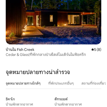
บ้านใน Fish Creek
คะแนนเฉลี่
5 (8)
Cedar & Glass|ที่พักกลางป่าสไตล์โมเดิร์นในฟิชครีก
จุดหมายปลายทางน่าสำรวจ
จุดหมายปลายทางใกล้ๆ
ที่พักประเภทอื่นๆ
สถานที่ท่องเที่
ชิคาโก
ดีทรอยต์
บ้านพักตากอากาศ
บ้านพักตากอากาศ