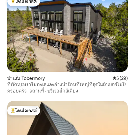
โดนใจเกสต์
โดนใจเกสต์ที่สุด
บ้านใน Tobermory
คะแนนเฉลี่ย
5 (29)
ที่พักหรูหราริมทะเลและอ่างน้ำร้อนที่ใหญ่ที่สุดในโทเบอร์โมรี!
ครอบครัว
·
สถานที่
·
บริเวณใกล้เคียง
โดนใจเกสต์
โดนใจเกสต์ที่สุด