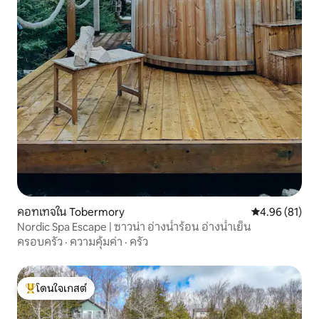
คอทเทจใน Tobermory
คะแนนเฉลี่ย 4.
4.96 (81)
Nordic Spa Escape | ซาวน่า อ่างน้ำร้อน อ่างน้ำเย็น
ครอบครัว
·
ความคุ้มค่า
·
ครัว
โดนใจเกสต์
โดนใจเกสต์ที่สุด