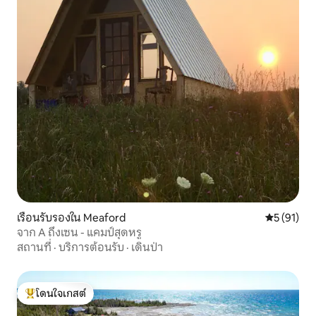
เรือนรับรองใน Meaford
คะแนนเฉลี่ย
5 (91)
จาก A ถึงเซน - แคมป์สุดหรู
สถานที่
·
บริการต้อนรับ
·
เดินป่า
โดนใจเกสต์
โดนใจเกสต์ที่สุด