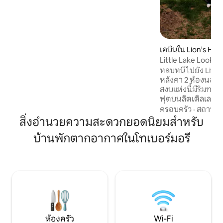
สถาปัตยกรรมแห่งนี้มีอ่างน้ำร้อนซาวน่า
และวิวอันเงียบสงบล้อมรอบด้วยต้นซีดาร์
อันงดงาม เพลิดเพลินกับความสะดวกสบาย
ที่ทันสมัย: อินเทอร์เน็ตความเร็วสูงที่ชาร์จ
Tesla และพลังงานแสงอาทิตย์ที่เป็นมิตรกับ
สิ่งแวดล้อม สัมผัสความเป็นอยู่ที่ดีด้วยซาว
เคบินใน Lion's Hea
น่าไม้สนดาดฟ้าที่กว้างขวางและเตาผิงไม้
Little Lake Looko
สองด้านโดยรอบ เหมาะสำหรับนักเดินทาง
ท่าเรือ สุนัข!
หลบหนีไปยัง Little
ที่ต้องการความหรูหราและเป็นส่วนตัว
หลังคา 2 ห้องนอนแ
สงบแห่งนี้มีริมทะ
ฟุตบนลิตเติลเลค เพ
สวยงามของไนแองก
ครอบครัว
·
สถานที่
ความอุดมสมบูรณ์ข
สิ่งอำนวยความสะดวกยอดนิยมสำหรับ
ด้วยสิ่งอำนวยคว
บ้านพักตากอากาศในโทเบอร์มอรี
และการขับรถชมวิ
โอเอซิสที่เป็นมิตรกับ
ล้อมรอบ!) เป็นสถาน
แบบสำหรับการสร้า
เพียง 7 นาทีจากหมู่บ
เสน่ห์ จองตอนนี้เพ
เหมือนใครอย่างแท้
NorthPawPropert
ห้องครัว
Wi-Fi