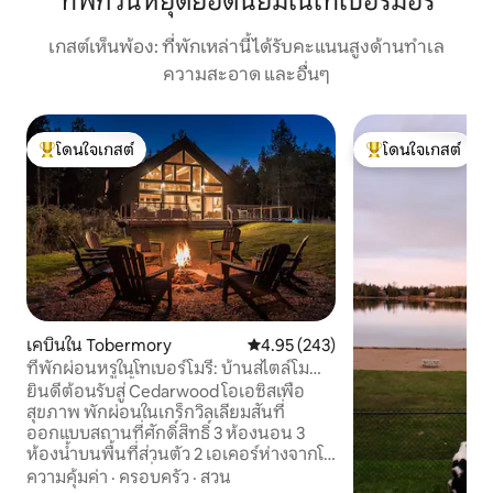
ที่พักวันหยุดยอดนิยมในโทเบอร์มอรี
เกสต์เห็นพ้อง: ที่พักเหล่านี้ได้รับคะแนนสูงด้านทำเล
ความสะอาด และอื่นๆ
โดนใจเกสต์
โดนใจเกสต์
โดนใจเกสต์ที่สุด
โดนใจเกสต์ที่สุด
เคบินใน Tobermory
คะแนนเฉลี่ย 4.95 จาก 5, 243 รีวิว
4.95 (243)
ที่พักผ่อนหรูในโทเบอร์โมรี: บ้านสไตล์โม
เดิร์นและอ่างน้ำร้อน
ยินดีต้อนรับสู่ Cedarwood โอเอซิสเพื่อ
สุขภาพ พักผ่อนในเกร็กวิลเลียมสันที่
ออกแบบสถานที่ศักดิ์สิทธิ์ 3 ห้องนอน 3
ห้องน้ำบนพื้นที่ส่วนตัว 2 เอเคอร์ห่างจากโท
เบอร์โมรีเพียงไม่กี่นาที อัญมณีทาง
ความคุ้มค่า
·
ครอบครัว
·
สวน