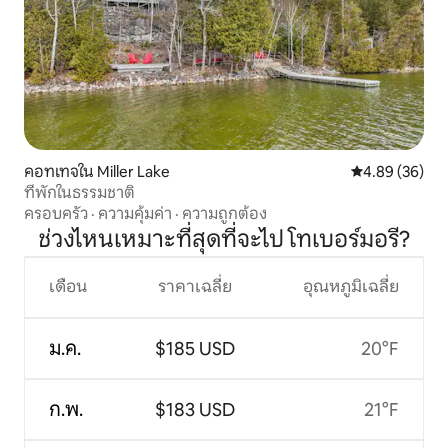
คอทเทจใน Miller Lake
คะแนนเฉลี่ย 4.
4.89 (36)
ที่พักในธรรมชาติ
ครอบครัว
·
ความคุ้มค่า
·
ความถูกต้อง
ช่วงไหนเหมาะที่สุดที่จะไป โทเบอร์มอรี?
เดือน
ราคาเฉลี่ย
อุณหภูมิเฉลี่ย
ม.ค.
$185 USD
20°F
ก.พ.
$183 USD
21°F