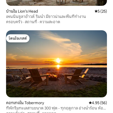
บ้านใน Lion's Head
คะแนนเฉลี่ย
5 (25)
เพนนินซูลาฮ้าวส์: ริมน้ำ มีซาวน่าและพื้นที่ทำงาน
ครอบครัว
·
สถานที่
·
ความสะอาด
โดนใจเกสต์
โดนใจเกสต์
คอทเทจใน Tobermory
คะแนนเฉลี่ย 4.
4.95 (56)
ที่พักริมทะเลสาบขนาด 300 ฟุต - ทุกฤดูกาล อ่างน้ำร้อน ห้อง
อบไอน้ำ