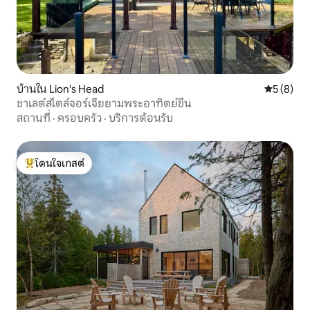
บ้านใน Lion's Head
คะแนนเฉลี่
5 (8)
ชาเลต์สไตล์จอร์เจียยามพระอาทิตย์ขึ้น
สถานที่
·
ครอบครัว
·
บริการต้อนรับ
โดนใจเกสต์
โดนใจเกสต์ที่สุด