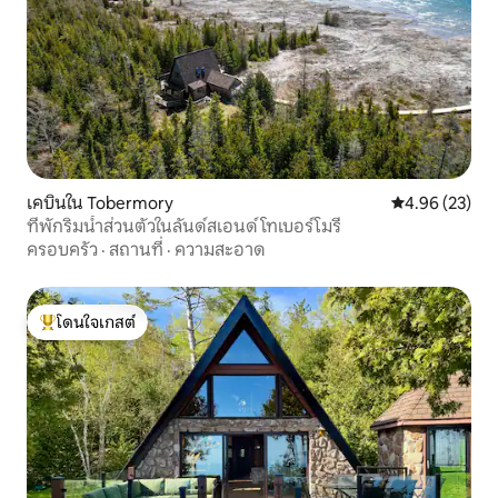
เคบินใน Tobermory
คะแนนเฉลี่ย 4.
4.96 (23)
ที่พักริมน้ำส่วนตัวในลันด์สเอนด์ โทเบอร์โมรี
ครอบครัว
·
สถานที่
·
ความสะอาด
โดนใจเกสต์
โดนใจเกสต์ที่สุด