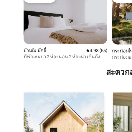
โดนใจเกสต์ที่สุด
โดนใจเกสต
บ้านใน มัดจี้
คะแนนเฉลี่ย 4.98 จาก 5, 
4.98 (55)
กระท่อมใ
ที่พักเซนย่า 2 ห้องนอน 2 ห้องน้ำ เดินถึง
กระท่อมของ Gaw
CBD
เป็นที่ชื่น
สะดวกส