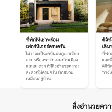
ที่พักให้เช่าพร้อม
ดิจิ
เฟอร์นิเจอร์ครบครัน
เดิน
ไม่ว่าจะเป็นเคบินบนภูเขาเงียบ
ที่พั
สงบ หรืออพาร์ทเมนท์ในเมือง
และพื
แสนสะดวก ก็มีสิ่งอำนวยความ
ดิจิ
สะดวกให้ครบครัน พักสบาย
ทางไ
เหมือนอยู่บ้าน
สิ่งอำนวยคว