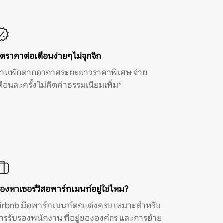
ิดราคาต่อเดือนง่ายๆ ไม่จุกจิก
้านพักตากอากาศระยะยาวราคาพิเศษ จ่าย
ดือนละครั้ง ไม่คิดค่าธรรมเนียมเพิ่ม*
องหาเซอร์วิสอพาร์ทเมนท์อยู่ใช่ไหม?
irbnb มีอพาร์ทเมนท์ตกแต่งครบ เหมาะสำหรับ
ารรับรองพนักงาน ที่อยู่ขององค์กร และการย้าย