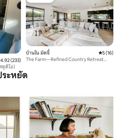
โดนใจเกสต์
บ้านใน มัดจี้
คะแนนเฉลี่ย 5 จาก 5,
5 (16)
The Farm—Refined Country Retreat
ะแนนเฉลี่ย 4.92 จาก 5, 233 รีวิว
4.92 (233)
near Town Centre
สตูดิโอ)
ประหยัด