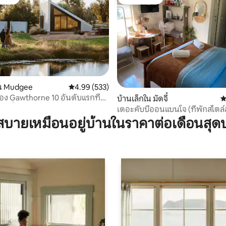
์ที่สุด
โดนใจเกสต์
55 รีวิว
น Mudgee
คะแนนเฉลี่ย 4.99 จาก 5, 533 รีวิว
4.99 (533)
thorne 10 อันดับแรกที่
บ้านเล็กใน มัดจี้
ค
ชอบทั่วโลก
เดอะคับบี้ออนแบนโจ (ที่พักสไตล์
บายเหมือนอยู่บ้านในราคาต่อเดือนสุด