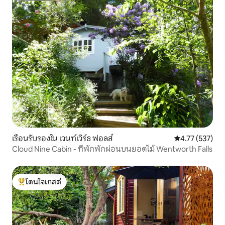
เรือนรับรองใน เวนท์เวิร์ธ ฟอลส์
คะแนนเฉลี่ย 4.7
4.77 (537)
Cloud Nine Cabin - ที่พักพักผ่อนบนยอดไม้ Wentworth Falls
โดนใจเกสต์
โดนใจเกสต์ที่สุด