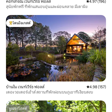
คอทเทจใน เวนท์เวิร์ธ ฟอลส์
คะแนนเฉลี่ย 4.9
4.97 (196)
สุนัขพักฟรี ที่พักแสนอบอุ่นและผ่อนคลาย มีเตาผิง
โดนใจเกสต์
โดนใจเกสต์ที่สุด
บ้านใน เวนท์เวิร์ธ ฟอลส์
คะแนนเฉลี่ย 4.9
4.98 (157)
เดอะวอเตอร์เฮ้าส์ สถานที่พักผ่อนบนภูเขาที่เงียบสงบ
ซูเปอร์โฮสต์
ซูเปอร์โฮสต์