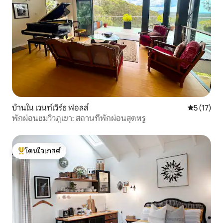
บ้านใน เวนท์เวิร์ธ ฟอลส์
คะแนนเฉลี่ย
5 (17)
พักผ่อนชมวิวภูเขา: สถานที่พักผ่อนสุดหรู
โดนใจเกสต์
โดนใจเกสต์ที่สุด