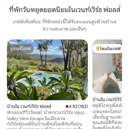
ที่พักวันหยุดยอดนิยมในเวนท์เวิร์ธ ฟอลส์
เกสต์เห็นพ้อง: ที่พักเหล่านี้ได้รับคะแนนสูงด้านทำเล
ความสะอาด และอื่นๆ
ซูเปอร์โฮสต์
โดนใจเกสต์
ซูเปอร์โฮสต์
โดนใจเกสต์ที่สุด
บ้านใน เวนท์เวิร์ธ 
สตูดิโอหรูสไตล์อีโค 
บ้านใน เวนท์เวิร์ธ ฟอลส์
คะแนนเฉลี่ย 4.92 จาก 5, 182 รีวิว
4.92 (182)
เขตมรดกโลกเกรเทอร
พักผ่อนที่วิววัลเลย์: น้ำตกเวนท์เวิร์ธ บลูเมา
เสียงในฐานะสถานที่บำบัด สั
น์เทนส์
Valley View Escape ในเมืองเวน
คุณสมบัติที่หล่อเล
ท์เวิร์ธฟอลส์เป็นบ้านสไตล์โมเดิร์นที่ผ่อน
ในสตูดิโอเชิงนิเวศ