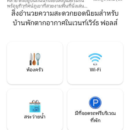
คลาย ตั้งอยู่บนถนนที่เงียบสงบและร่มรื่น
สงบของเราซึ่งอยู่ไม
พร้อมทิวทัศน์ภูเขาที่สวยงามพื้นที่นั่งเล่น
หลายแห่ง ลิตเติ้ล เวโรน่า ตกแต่งอย่างมี
และพื้นที่รับประทานอาหารกว้างขวางห้อง
สิ่งอำนวยความสะดวกยอดนิยมสำหรับ
สไตล์ด้วยเครื่องนอน
นอนสามห้องและห้องน้ำระยิบระยับสอง
อาบน้ำฝนขนาดใหญ่
บ้านพักตากอากาศในเวนท์เวิร์ธ ฟอลส์
ห้อง รู้สึกเหมือนคุณอยู่ห่างออกไปนับล้าน
เตาผิง และสิ่งอำน
ไมล์แต่ขับรถเพียงไม่กี่นาทีก็ถึงหมู่บ้าน
บ้านพักตั้งอยู่บนที
Wentworth Falls ร้านกาแฟ เส้นทางเดินป่า
ของเรา มีสวนพืชผ
น้ำตก และจุดชมวิวที่สวยงามตื่นขึ้นมา
พร้อมไข่สดจากไก่ขอ
พร้อมกับเสียงนกร้องพื้นเมือง เพลิดเพลิน
อนุญาตให้นำสัตว์เล
กับการรับประทานอาหารกลางแจ้งบนลาน
ตกลงล่วงหน้า
ส่วนตัว และแช่ตัวผ่อนคลายในอ่างน้ำร้อน
พร้อมชมทิวทัศน์อันตระการตา!
ห้องครัว
Wi-Fi
มีที่จอดรถฟรีบริเวณ
สระว่ายน้ำ
ที่พัก