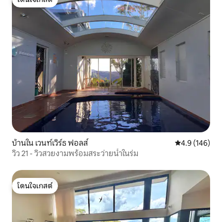
โดนใจเกสต์
บ้านใน เวนท์เวิร์ธ ฟอลส์
คะแนนเฉลี่ย 4.
4.9 (146)
วิว 21 - วิวสวยงามพร้อมสระว่ายน้ำในร่ม
โดนใจเกสต์
โดนใจเกสต์