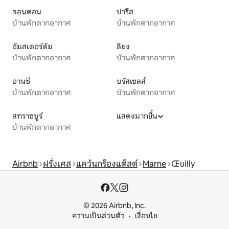
ลอนดอน
ปารีส
บ้านพักตากอากาศ
บ้านพักตากอากาศ
อัมสเตอร์ดัม
ลียง
บ้านพักตากอากาศ
บ้านพักตากอากาศ
อานซี
บรัสเซลส์
บ้านพักตากอากาศ
บ้านพักตากอากาศ
สทราซบูร์
แสดงมากขึ้น
บ้านพักตากอากาศ
Airbnb
ฝรั่งเศส
แคว้นกร็องแต็สต์
Marne
Œuilly
© 2026 Airbnb, Inc.
ความเป็นส่วนตัว
เงื่อนไข