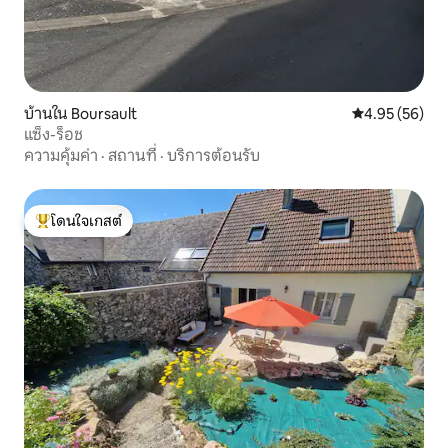
บ้านใน Boursault
คะแนนเฉลี่ย 4.
4.95 (56)
แซ็ง-ร็อช
ความคุ้มค่า
·
สถานที่
·
บริการต้อนรับ
โดนใจเกสต์
โดนใจเกสต์ที่สุด