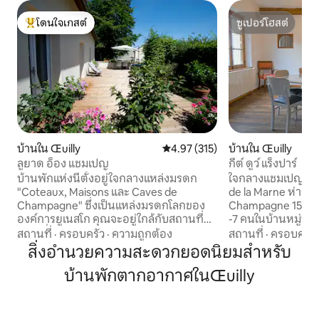
โดนใจเกสต์
ซูเปอร์โฮสต์
โดนใจเกสต์ที่สุด
ซูเปอร์โฮสต์
บ้านใน Œuilly
คะแนนเฉลี่ย 4.97 จาก 5, 315 รีวิว
4.97 (315)
บ้านใน Œuilly
ลูยาด อ็อง แชมเปญ
กีต์ ดูว์ แร็งปาร์
บ้านพักแห่งนี้ตั้งอยู่ใจกลางแหล่งมรดก
ใจกลางแชมเปญในหมู
"Coteaux, Maisons และ Caves de
de la Marne ห่างจา
Champagne" ซึ่งเป็นแหล่งมรดกโลกของ
Champagne 15 นาที
องค์การยูเนสโก คุณจะอยู่ใกล้กับสถานที่
-7 คนในบ้านหมู่บ้าน
ท่องเที่ยวหลายแห่ง (ห้องใต้ดิน
ใหม่ในปี 2019
สถานที่
·
ครอบครัว
·
ความถูกต้อง
สถานที่
·
ครอบครัว
พิพิธภัณฑ์...) 10 นาทีจาก Épernay เมือง
https://my.virtua
สิ่งอำนวยความสะดวกยอดนิยมสำหรับ
หลวงของแชมเปญ 30 นาทีจาก Reims เมือง
com/tour/gite-du
บ้านพักตากอากาศในŒuilly
Les Sacres และ 1 ชั่วโมง 15 นาทีจากปารีส
สามารถจอง gîte de l
คุณจะประทับใจกับความสะดวกสบายของ
จากที่พัก 50 ม.:
บ้านระเบียงและสวนที่มีภูมิทัศน์ และเข้าถึง
https://fr.airbn
จากุซซี่ได้ตั้งแต่วันที่ 1 พฤษภาคมถึง 30
_set_bev_on_new