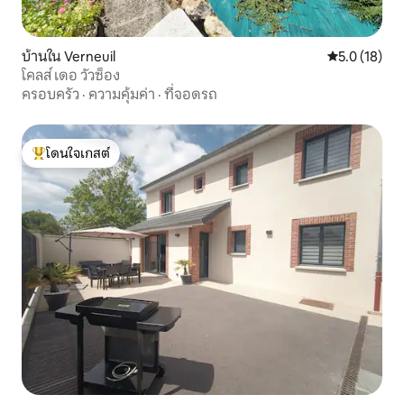
บ้านใน Verneuil
คะแนนเฉลี่ย 5
5.0 (18)
โคลส์ เดอ วัวซ็อง
ครอบครัว
·
ความคุ้มค่า
·
ที่จอดรถ
โดนใจเกสต์
โดนใจเกสต์ที่สุด