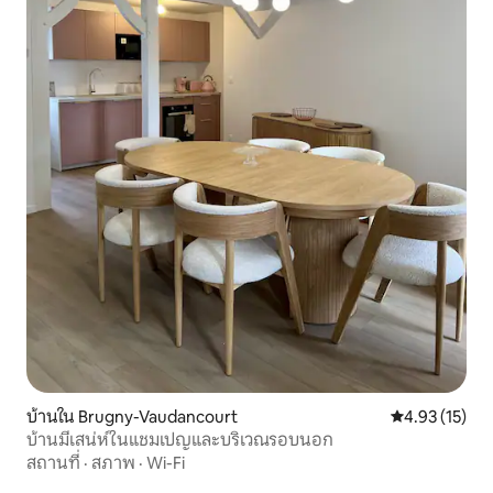
บ้านใน Brugny-Vaudancourt
คะแนนเฉลี่ย 4.
4.93 (15)
บ้านมีเสน่ห์ในแชมเปญและบริเวณรอบนอก
สถานที่
·
สภาพ
·
Wi-Fi