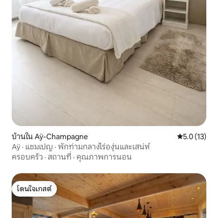
บ้านใน Aÿ-Champagne
คะแนนเฉลี่ย 5
5.0 (13)
Aÿ · แชมเปญ · พักท่ามกลางไร่องุ่นและเสน่ห์
ครอบครัว
·
สถานที่
·
คุณภาพการนอน
โดนใจเกสต์
โดนใจเกสต์