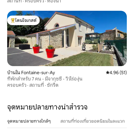
สถานที่
·
ครอบครัว
·
ห้องน้ำ
โดนใจเกสต์
โดนใจเกสต์ที่สุด
บ้านใน Fontaine-sur-Ay
คะแนนเฉลี่ย 4.
4.96 (51)
ที่พักสำหรับ 7 คน - มีจากุซซี่ - วิวไร่องุ่น
ครอบครัว
·
สถานที่
·
ซักรีด
จุดหมายปลายทางน่าสำรวจ
จุดหมายปลายทางใกล้ๆ
สถานที่ท่องเที่ยวยอดนิยมในละแวก