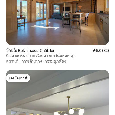
บ้านใน Belval-sous-Châtillon
คะแนนเฉลี่ย 5
5.0 (32)
กีต์ลาแกรนด์กาแว่ใจกลางแคว้นแชมเปญ
สถานที่
·
การเดินทาง
·
ความถูกต้อง
โดนใจเกสต์
โดนใจเกสต์