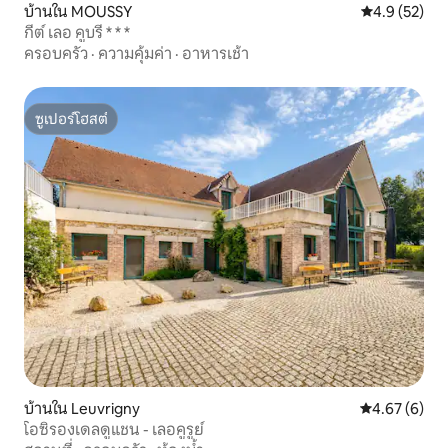
บ้านใน MOUSSY
คะแนนเฉลี่ย 4
4.9 (52)
กีต์ เลอ คูบรี * * *
ครอบครัว
·
ความคุ้มค่า
·
อาหารเช้า
ซูเปอร์โฮสต์
ซูเปอร์โฮสต์
บ้านใน Leuvrigny
คะแนนเฉลี่ย 4
4.67 (6)
โอซิรองเดลดูแชน - เลอคูรูย์