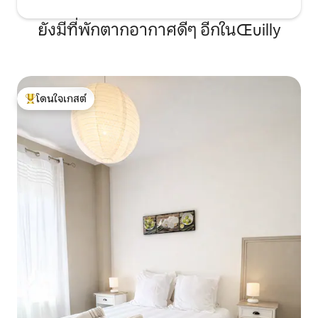
ยังมีที่พักตากอากาศดีๆ อีกในŒuilly
โดนใจเกสต์
โดนใจเกสต์ที่สุด