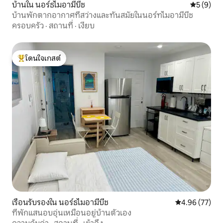
บ้านใน นอร์ธไมอามีบีช
คะแนนเฉลี่
5 (9)
บ้านพักตากอากาศที่สว่างและทันสมัยในนอร์ทไมอามีบีช
ครอบครัว
·
สถานที่
·
เงียบ
โดนใจเกสต์
โดนใจเกสต์ที่สุด
เรือนรับรองใน นอร์ธไมอามีบีช
คะแนนเฉลี่ย 4.
4.96 (77)
ที่พักแสนอบอุ่นเหมือนอยู่บ้านตัวเอง