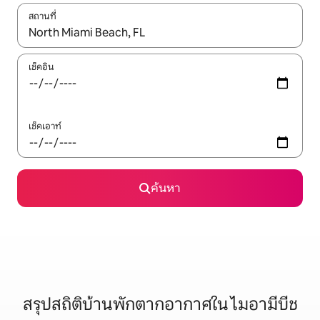
สถานที่
ใช้ลูกศรขึ้นลง หรือใช้การสัมผัสหรือปัด เพื่อสำรวจผลการค้นหา
เช็คอิน
เช็คเอาท์
ค้นหา
สรุปสถิติบ้านพักตากอากาศใน ไมอามีบีช