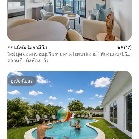
คอนโดใน ไมอามีบีช
คะแนนเฉลี่ย
5 (17)
ใหม่ สุดยอดความสุขริมชายหาด | เพนท์เฮาส์ 1 ห้องนอน/1.5
ห้องน้ำ
สถานที่
·
ผังห้อง
·
วิว
ซูเปอร์โฮสต์
ซูเปอร์โฮสต์