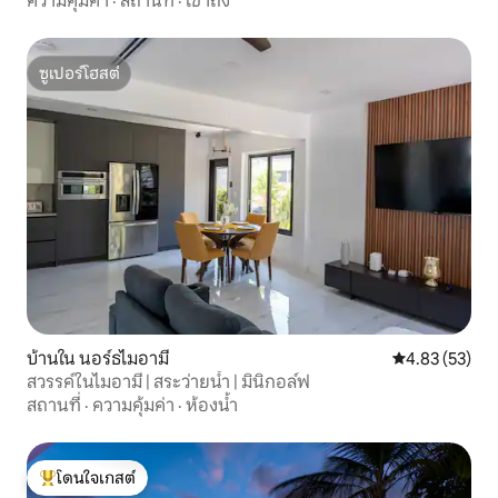
ความคุ้มค่า
·
สถานที่
·
เข้าถึง
ซูเปอร์โฮสต์
ซูเปอร์โฮสต์
บ้านใน นอร์ธไมอามี
คะแนนเฉลี่ย 4.
4.83 (53)
สวรรค์ในไมอามี | สระว่ายน้ำ | มินิกอล์ฟ
สถานที่
·
ความคุ้มค่า
·
ห้องน้ำ
โดนใจเกสต์
โดนใจเกสต์ที่สุด