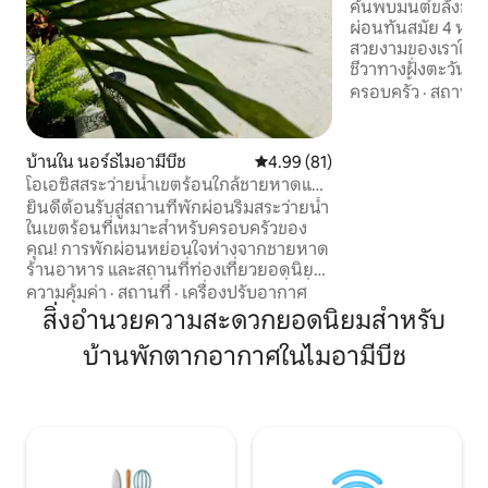
รุก + บาร์บีคิว + ก
ค้นพบมนต์ขลังของไ
ผ่อนทันสมัย 4 ห้อง
สวยงามของเราในลิตเ
ชีวาทางฝั่งตะวันตก
เปิดโล่งนี้สามารถรอง
ครอบครัว
·
สถานที่
คน และมีห้องนั่งเล่น
อุปกรณ์ครบครันพร้
ไร้สนิม เครื่องใช
บ้านใน นอร์ธไมอามีบีช
คะแนนเฉลี่ย 4.99 จาก 5, 81 รีวิว
4.99 (81)
แก้วไวน์/แก้วช็อต เค
โอเอซิสสระว่ายน้ำเขตร้อนใกล้ชายหาดและ
บนโต๊ะ และกาแฟฟรี
ความสนุกสนานในไมอามี
ยินดีต้อนรับสู่สถานที่พักผ่อนริมสระว่ายน้ำ
สไตล์รีสอร์ทที่มีสร
ในเขตร้อนที่เหมาะสำหรับครอบครัวของ
รุกขนาดเท่าตัวจริ
คุณ! การพักผ่อนหย่อนใจห่างจากชายหาด
คอนเน็คโฟร์ โต๊ะพ
ร้านอาหาร และสถานที่ท่องเที่ยวยอดนิยม
และเตาย่าง/ฮิบาชิแ
ในไมอามีเพียงไม่กี่นาที วิลล่าส่วนตัวที่มีสิ่ง
ความคุ้มค่า
·
สถานที่
·
เครื่องปรับอากาศ
อำนวยความสะดวกครบครันแห่งนี้เป็น
สิ่งอำนวยความสะดวกยอดนิยมสำหรับ
สถานที่พักผ่อนที่สมบูรณ์แบบของคุณ ★
บ้านพักตากอากาศในไมอามีบีช
ทำเลที่ยอดเยี่ยม: 20 นาทีจากสนามบินไม
อามี ★ รองรับได้ 8 คนอย่างสบาย: 2 ห้อง
นอน/2 ห้องน้ำ - เตียงควีนไซส์ 3 หลัง +
โซฟาเบดควีนไซส์ ★ สิ่งอำนวยความ
สะดวก: สระว่ายน้ำส่วนตัวขนาดใหญ่ พื้นที่
รับประทานอาหารกลางแจ้ง กองไฟ
อุปกรณ์ชายหาด เตียงอาบแดด และห้อง