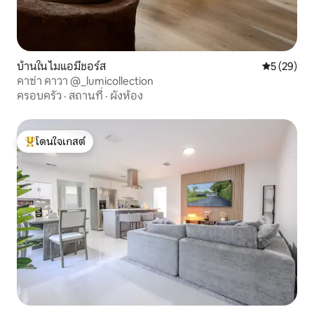
บ้านใน ไมแอมีชอร์ส
คะแนนเฉลี่ย
5 (29)
คาซ่า คาวา @_lumicollection
ครอบครัว
·
สถานที่
·
ผังห้อง
โดนใจเกสต์
โดนใจเกสต์ที่สุด