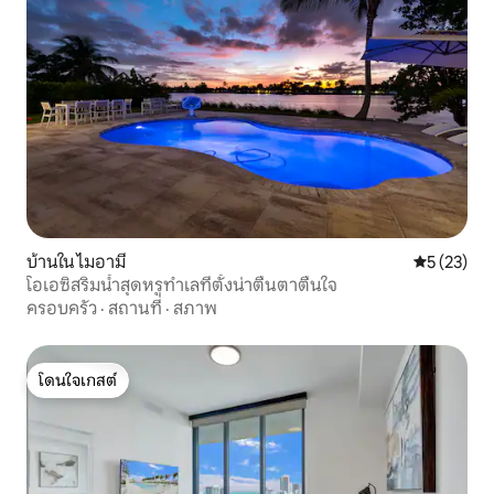
บ้านใน ไมอามี
คะแนนเฉลี่ย
5 (23)
โอเอซิสริมน้ำสุดหรูทำเลที่ตั้งน่าตื่นตาตื่นใจ
ครอบครัว
·
สถานที่
·
สภาพ
โดนใจเกสต์
โดนใจเกสต์