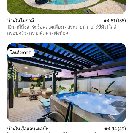
บ้านใน ไมอามี
คะแนนเฉลี่ย 4.8
4.81 (138)
10 นาทีถึงฮาร์ดร็อคสเตเดียม • สระว่ายน้ำ_บาร์บีคิว | ใกล้
ชายหาด
ครอบครัว
·
ความคุ้มค่า
·
ผังห้อง
โดนใจเกสต์
โดนใจเกสต์
บ้านใน ฮัลแลนเดลบีช
คะแนนเฉลี่ย 4.
4.94 (49)