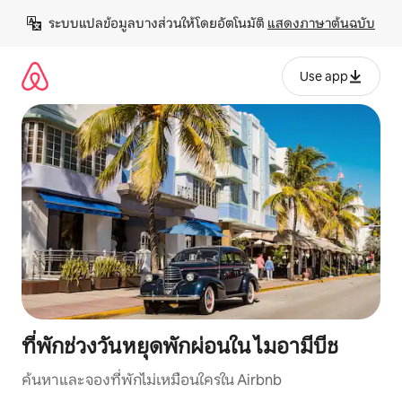
ข้าม
ระบบแปลข้อมูลบางส่วนให้โดยอัตโนมัติ 
แสดงภาษาต้นฉบับ
ไป
ยัง
เนื้อหา
Use app
ที่พักช่วงวันหยุดพักผ่อนใน ไมอามีบีช
ค้นหาและจองที่พักไม่เหมือนใครใน Airbnb