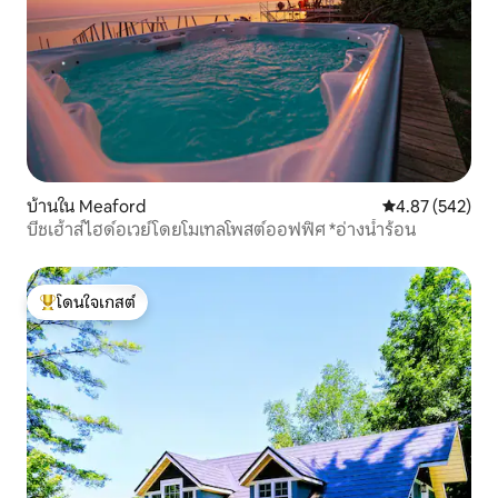
บ้านใน Meaford
คะแนนเฉลี่ย 4.8
4.87 (542)
บีชเฮ้าส์ไฮด์อเวย์โดยโมเทลโพสต์ออฟฟิศ *อ่างน้ำร้อน
โดนใจเกสต์
โดนใจเกสต์ที่สุด