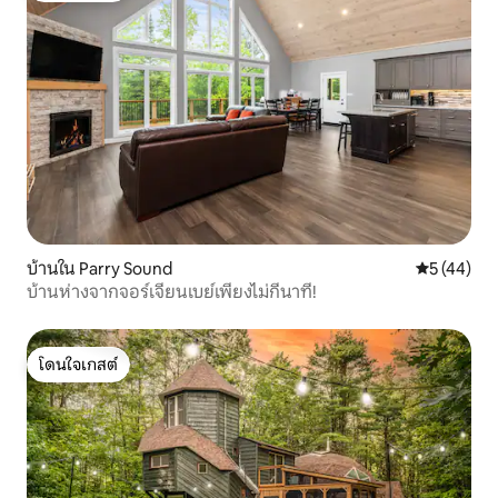
บ้านใน Parry Sound
คะแนนเฉลี่ย
5 (44)
บ้านห่างจากจอร์เจียนเบย์เพียงไม่กี่นาที!
โดนใจเกสต์
โดนใจเกสต์