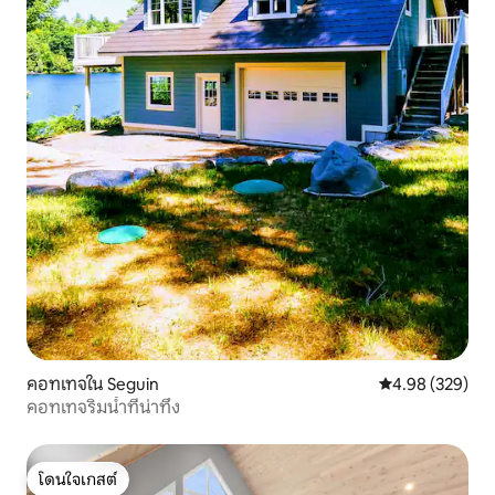
คอทเทจใน Seguin
คะแนนเฉลี่ย 4.98
4.98 (329)
คอทเทจริมน้ำที่น่าทึ่ง
โดนใจเกสต์
โดนใจเกสต์