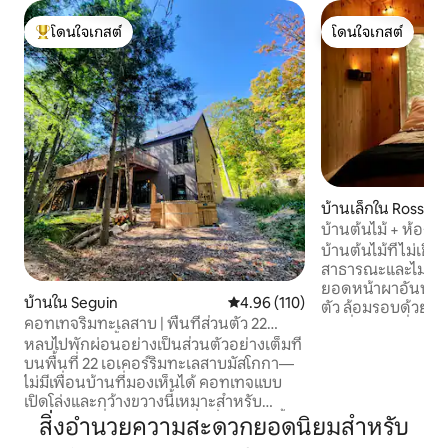
โดนใจเกสต์
โดนใจเกสต์
โดนใจเกสต์ที่สุด
โดนใจเกสต์
บ้านเล็กใน Rossea
บ้านต้นไม้ + ห้องอบ
บ้านต้นไม้ที่ไม่เชื
สาธารณะและไม่เหมือ
ยอดหน้าผาอันน่าทึ่
บ้านใน Seguin
คะแนนเฉลี่ย 4.96 จาก 5, 110 รีวิว
4.96 (110)
ตัว ล้อมรอบด้วยป่าท
คอทเทจริมทะเลสาบ | พื้นที่ส่วนตัว 22
หินที่ขรุขระ ที่พั
เอเคอร์ | อ่างน้ำร้อน
หลบไปพักผ่อนอย่างเป็นส่วนตัวอย่างเต็มที่
เพื่อความเป็นส่วน
บนพื้นที่ 22 เอเคอร์ริมทะเลสาบมัสโกกา—
อย่างเต็มที่ เป็นที่
ไม่มีเพื่อนบ้านที่มองเห็นได้ คอทเทจแบบ
ผ่อน หยุดพัก และก
เปิดโล่งและกว้างขวางนี้เหมาะสำหรับ
อีกครั้ง ใช้เวลาทั้งวันพายเรือแคนูหรือเพียง
ครอบครัว เพื่อน และคู่รัก ดื่มด่ำกับอ่างน้ำ
แค่ดื่มด่ำกับวิวที่เ
สิ่งอำนวยความสะดวกยอดนิยมสำหรับ
ร้อนทำจากไม้ซีดาร์ พายเรือคายัคหรือเรือ
เยือน ให้มารวมตัว