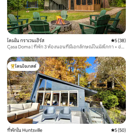
โดมใน กราเวนเฮิร์ส
คะแนนเฉลี่ย
5 (38)
Casa Doma | ที่พัก 3 ห้องนอนที่มีเอกลักษณ์ในมัสโกกา + อ่าง
น้ำร้อน
โดนใจเกสต์
โดนใจเกสต์ที่สุด
ที่พักใน Huntsville
คะแนนเฉลี่ย
5 (50)