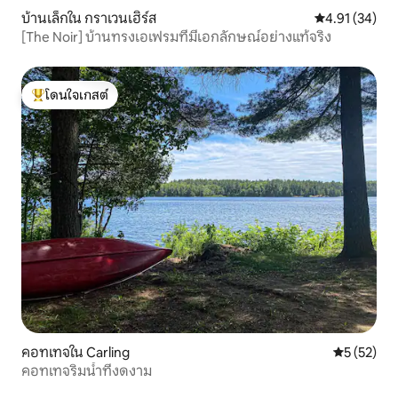
บ้านเล็กใน กราเวนเฮิร์ส
คะแนนเฉลี่ย 4.
4.91 (34)
[The Noir] บ้านทรงเอเฟรมที่มีเอกลักษณ์อย่างแท้จริง
โดนใจเกสต์
โดนใจเกสต์ที่สุด
คอทเทจใน Carling
คะแนนเฉลี่ย
5 (52)
คอทเทจริมน้ำที่งดงาม