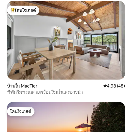
โดนใจเกสต์
โดนใจเกสต์ที่สุด
บ้านใน MacTier
คะแนนเฉลี่ย 4.
4.98 (48)
ที่พักริมทะเลสาบพร้อมริมน้ำและซาวน่า
โดนใจเกสต์
โดนใจเกสต์