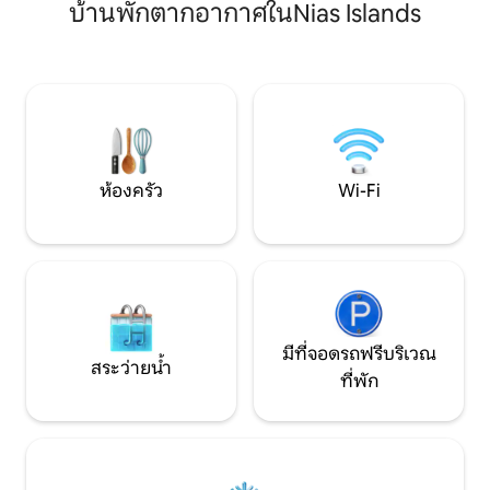
บ้านพักตากอากาศในNias Islands
แคนู หรือผ่อนคลายบนท่าเรือส่วนตัวที่มี
มาร์ชเมลโลว์ ผ่อน
ระยะห่างจากน้ำ 450 ฟุต สำรวจเส้นทางใน
ของคุณ และเพลิด
ป่า มารวมตัวกันที่กองไฟ 2 กอง หรือเล่น
ที่สวยงามห่างไกล
ปิงปองและฟุสบอล ภายใน: พื้นที่นั่งเล่น 2
แห่ง สมาร์ททีวี 2 เครื่อง เกมกระดาน ห้อง
ครัวที่มีสิ่งอำนวยความสะดวกครบครัน
พื้นที่ออกกำลังกาย สิ่งอำนวยความสะดวก
ที่เหมาะสำหรับเด็ก และอินเทอร์เน็ต
Starlink ที่รวดเร็ว
ห้องครัว
Wi-Fi
มีที่จอดรถฟรีบริเวณ
สระว่ายน้ำ
ที่พัก